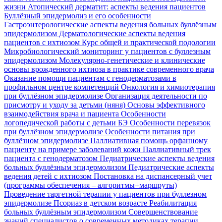
жизни
Атопический дерматит: аспекты ведения пациентов
Буллёзный эпидермолиз и его особенности
Гастроэнтерологические аспекты ведения больных буллёзным
эпидермолизом
Дерматологические аспекты ведения
пациентов с ихтиозом
Курс общей и практической подологии
Микробиологический мониторинг у пациентов с буллезным
эпидермолизом
Молекулярно-генетические и клинические
основы врожденного ихтиоза в практике современного врача
Оказание помощи пациентам с генодерматозами в
профильном центре компетенций
Онкология и химиотерапия
при буллёзном эпидермолизе
Организация деятельности по
присмотру и уходу за детьми (няня)
Основы эффективного
взаимодействия врача и пациента
Особенности
логопедической работы с детьми БЭ
Особенности перевязок
при буллёзном эпидермолизе
Особенности питания при
буллёзном эпидермолизе
Паллиативная помощь орфанному
пациенту на примере заболеваний кожи
Паллиативный трек
пациента с генодерматозом
Педиатрические аспекты ведения
больных буллёзным эпидермолизом
Педиатрические аспекты
ведения детей с ихтиозом
Постановка на диспансерный учет
(программы обеспечения – алгоритмы+маршруты)
Проведение таргетной терапии у пациентов при буллезном
эпидермолизе
Псориаз в детском возрасте
Реабилитация
больных буллёзным эпидермолизом
Совершенствование
знаний специалистов о современных методиках терапии