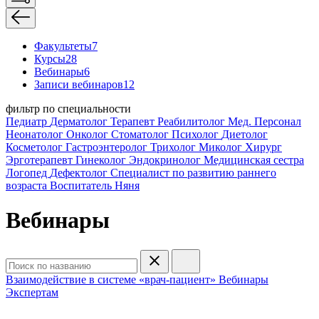
Факультеты
7
Курсы
28
Вебинары
6
Записи вебинаров
12
фильтр по специальности
Педиатр
Дерматолог
Терапевт
Реабилитолог
Мед. Персонал
Неонатолог
Онколог
Стоматолог
Психолог
Диетолог
Косметолог
Гастроэнтеролог
Трихолог
Миколог
Хирург
Эрготерапевт
Гинеколог
Эндокринолог
Медицинская сестра
Логопед
Дефектолог
Специалист по развитию раннего
возраста
Воспитатель
Няня
Вебинары
Взаимодействие в системе «врач-пациент»
Вебинары
Экспертам