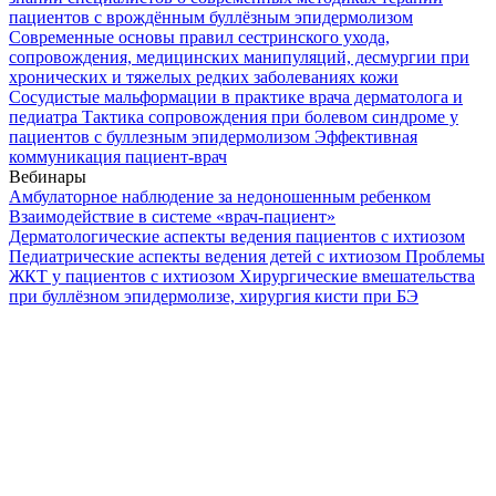
пациентов с врождённым буллёзным эпидермолизом
Современные основы правил сестринского ухода,
сопровождения, медицинских манипуляций, десмургии при
хронических и тяжелых редких заболеваниях кожи
Сосудистые мальформации в практике врача дерматолога и
педиатра
Тактика сопровождения при болевом синдроме у
пациентов с буллезным эпидермолизом
Эффективная
коммуникация пациент-врач
Вебинары
Амбулаторное наблюдение за недоношенным ребенком
Взаимодействие в системе «врач-пациент»
Дерматологические аспекты ведения пациентов с ихтиозом
Педиатрические аспекты ведения детей с ихтиозом
Проблемы
ЖКТ у пациентов с ихтиозом
Хирургические вмешательства
при буллёзном эпидермолизе, хирургия кисти при БЭ