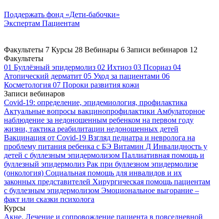
Поддержать
фонд «Дети-бабочки»
Экспертам
Пациентам
Факультеты
7
Курсы
28
Вебинары
6
Записи вебинаров
12
Факультеты
01
Буллёзный эпидермолиз
02
Ихтиоз
03
Псориаз
04
Атопический дерматит
05
Уход за пациентами
06
Косметология
07
Пороки развития кожи
Записи вебинаров
Covid-19: определение, эпидемиология, профилактика
Актуальные вопросы вакцинопрофилактики
Амбулаторное
наблюдение за недоношенным ребенком на первом году
жизни, тактика реабилитации недоношенных детей
Вакцинация от Covid-19
Взгляд педиатра и невролога на
проблему питания ребенка с БЭ
Витамин Д
Инвалидность у
детей с буллезным эпидермолизом
Паллиативная помощь и
буллезный эпидермолиз
Рак при буллезном эпидермолизе
(онкология)
Социальная помощь для инвалидов и их
законных представителей
Хирургическая помощь пациентам
с буллезным эпидермолизом
Эмоциональное выгорание –
факт или сказки психолога
Курсы
Акне. Лечение и сопровождение пациента в повседневной