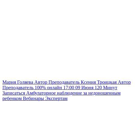
Мария Голяева
Автор
Преподаватель
Ксения Троицкая
Автор
Преподаватель
100% онлайн
17:00
09 Июня
120
Минут
Записаться
Амбулаторное наблюдение за недоношенным
ребенком
Вебинары
Экспертам