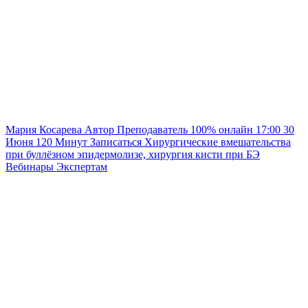
Мария Косарева
Автор
Преподаватель
100% онлайн
17:00
30
Июня
120
Минут
Записаться
Хирургические вмешательства
при буллёзном эпидермолизе, хирургия кисти при БЭ
Вебинары
Экспертам