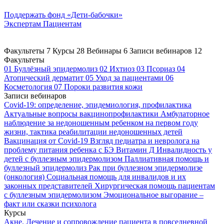
Поддержать
фонд «Дети-бабочки»
Экспертам
Пациентам
Факультеты
7
Курсы
28
Вебинары
6
Записи вебинаров
12
Факультеты
01
Буллёзный эпидермолиз
02
Ихтиоз
03
Псориаз
04
Атопический дерматит
05
Уход за пациентами
06
Косметология
07
Пороки развития кожи
Записи вебинаров
Covid-19: определение, эпидемиология, профилактика
Актуальные вопросы вакцинопрофилактики
Амбулаторное
наблюдение за недоношенным ребенком на первом году
жизни, тактика реабилитации недоношенных детей
Вакцинация от Covid-19
Взгляд педиатра и невролога на
проблему питания ребенка с БЭ
Витамин Д
Инвалидность у
детей с буллезным эпидермолизом
Паллиативная помощь и
буллезный эпидермолиз
Рак при буллезном эпидермолизе
(онкология)
Социальная помощь для инвалидов и их
законных представителей
Хирургическая помощь пациентам
с буллезным эпидермолизом
Эмоциональное выгорание –
факт или сказки психолога
Курсы
Акне. Лечение и сопровождение пациента в повседневной