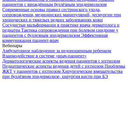
пациентов с врождённым буллёзным эпидермолизом
Современные основы правил сестринского ухода,
сопровождения, медицинских манипуляций, десмургии при
хронических и тяжелых редких заболеваниях кожи
Сосудистые мальформации в практике врача дерматолога и
педиатра
Тактика сопровождения при болевом синдроме у
пациентов с буллезным эпидермолизом
Эффективная
коммуникация пациент-врач
Вебинары
Амбулаторное наблюдение за недоношенным ребенком
Взаимодействие в системе «врач-пациент»
Дерматологические аспекты ведения пациентов с ихтиозом
Педиатрические аспекты ведения детей с ихтиозом
Проблемы
ЖКТ у пациентов с ихтиозом
Хирургические вмешательства
при буллёзном эпидермолизе, хирургия кисти при БЭ