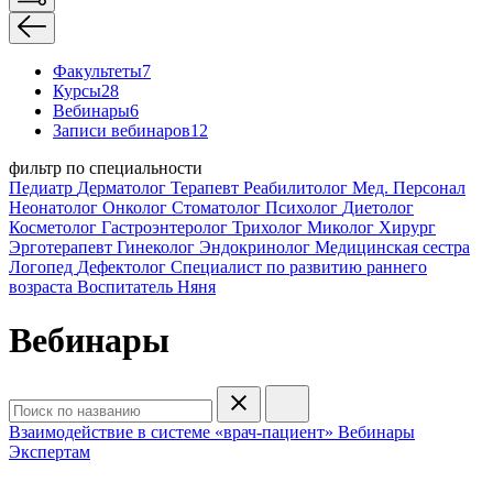
Факультеты
7
Курсы
28
Вебинары
6
Записи вебинаров
12
фильтр по специальности
Педиатр
Дерматолог
Терапевт
Реабилитолог
Мед. Персонал
Неонатолог
Онколог
Стоматолог
Психолог
Диетолог
Косметолог
Гастроэнтеролог
Трихолог
Миколог
Хирург
Эрготерапевт
Гинеколог
Эндокринолог
Медицинская сестра
Логопед
Дефектолог
Специалист по развитию раннего
возраста
Воспитатель
Няня
Вебинары
Взаимодействие в системе «врач-пациент»
Вебинары
Экспертам