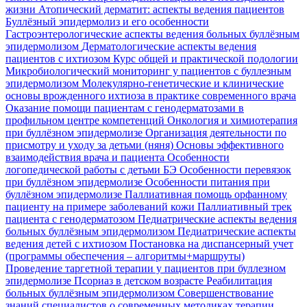
жизни
Атопический дерматит: аспекты ведения пациентов
Буллёзный эпидермолиз и его особенности
Гастроэнтерологические аспекты ведения больных буллёзным
эпидермолизом
Дерматологические аспекты ведения
пациентов с ихтиозом
Курс общей и практической подологии
Микробиологический мониторинг у пациентов с буллезным
эпидермолизом
Молекулярно-генетические и клинические
основы врожденного ихтиоза в практике современного врача
Оказание помощи пациентам с генодерматозами в
профильном центре компетенций
Онкология и химиотерапия
при буллёзном эпидермолизе
Организация деятельности по
присмотру и уходу за детьми (няня)
Основы эффективного
взаимодействия врача и пациента
Особенности
логопедической работы с детьми БЭ
Особенности перевязок
при буллёзном эпидермолизе
Особенности питания при
буллёзном эпидермолизе
Паллиативная помощь орфанному
пациенту на примере заболеваний кожи
Паллиативный трек
пациента с генодерматозом
Педиатрические аспекты ведения
больных буллёзным эпидермолизом
Педиатрические аспекты
ведения детей с ихтиозом
Постановка на диспансерный учет
(программы обеспечения – алгоритмы+маршруты)
Проведение таргетной терапии у пациентов при буллезном
эпидермолизе
Псориаз в детском возрасте
Реабилитация
больных буллёзным эпидермолизом
Совершенствование
знаний специалистов о современных методиках терапии