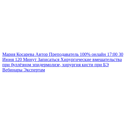
Мария Косарева
Автор
Преподаватель
100% онлайн
17:00
30
Июня
120
Минут
Записаться
Хирургические вмешательства
при буллёзном эпидермолизе, хирургия кисти при БЭ
Вебинары
Экспертам