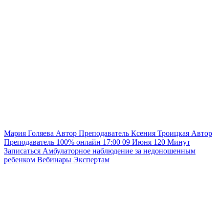
Мария Голяева
Автор
Преподаватель
Ксения Троицкая
Автор
Преподаватель
100% онлайн
17:00
09 Июня
120
Минут
Записаться
Амбулаторное наблюдение за недоношенным
ребенком
Вебинары
Экспертам