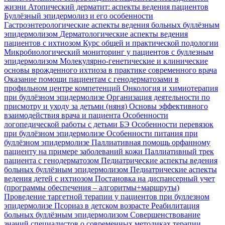
жизни
Атопический дерматит: аспекты ведения пациентов
Буллёзный эпидермолиз и его особенности
Гастроэнтерологические аспекты ведения больных буллёзным
эпидермолизом
Дерматологические аспекты ведения
пациентов с ихтиозом
Курс общей и практической подологии
Микробиологический мониторинг у пациентов с буллезным
эпидермолизом
Молекулярно-генетические и клинические
основы врожденного ихтиоза в практике современного врача
Оказание помощи пациентам с генодерматозами в
профильном центре компетенций
Онкология и химиотерапия
при буллёзном эпидермолизе
Организация деятельности по
присмотру и уходу за детьми (няня)
Основы эффективного
взаимодействия врача и пациента
Особенности
логопедической работы с детьми БЭ
Особенности перевязок
при буллёзном эпидермолизе
Особенности питания при
буллёзном эпидермолизе
Паллиативная помощь орфанному
пациенту на примере заболеваний кожи
Паллиативный трек
пациента с генодерматозом
Педиатрические аспекты ведения
больных буллёзным эпидермолизом
Педиатрические аспекты
ведения детей с ихтиозом
Постановка на диспансерный учет
(программы обеспечения – алгоритмы+маршруты)
Проведение таргетной терапии у пациентов при буллезном
эпидермолизе
Псориаз в детском возрасте
Реабилитация
больных буллёзным эпидермолизом
Совершенствование
знаний специалистов о современных методиках терапии