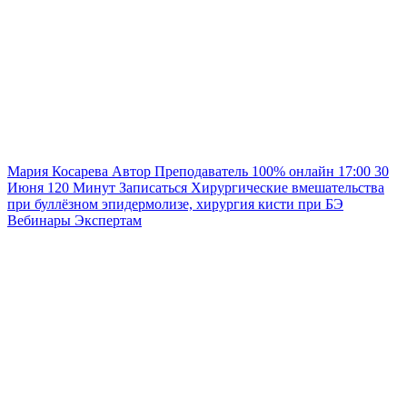
Мария Косарева
Автор
Преподаватель
100% онлайн
17:00
30
Июня
120
Минут
Записаться
Хирургические вмешательства
при буллёзном эпидермолизе, хирургия кисти при БЭ
Вебинары
Экспертам