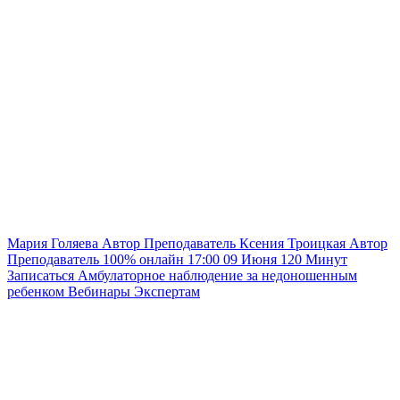
Мария Голяева
Автор
Преподаватель
Ксения Троицкая
Автор
Преподаватель
100% онлайн
17:00
09 Июня
120
Минут
Записаться
Амбулаторное наблюдение за недоношенным
ребенком
Вебинары
Экспертам