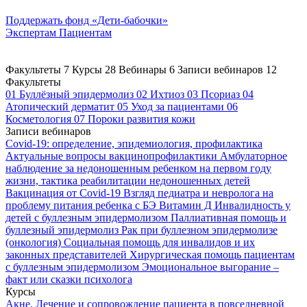
Поддержать
фонд «Дети-бабочки»
Экспертам
Пациентам
Факультеты
7
Курсы
28
Вебинары
6
Записи вебинаров
12
Факультеты
01
Буллёзный эпидермолиз
02
Ихтиоз
03
Псориаз
04
Атопический дерматит
05
Уход за пациентами
06
Косметология
07
Пороки развития кожи
Записи вебинаров
Covid-19: определение, эпидемиология, профилактика
Актуальные вопросы вакцинопрофилактики
Амбулаторное
наблюдение за недоношенным ребенком на первом году
жизни, тактика реабилитации недоношенных детей
Вакцинация от Covid-19
Взгляд педиатра и невролога на
проблему питания ребенка с БЭ
Витамин Д
Инвалидность у
детей с буллезным эпидермолизом
Паллиативная помощь и
буллезный эпидермолиз
Рак при буллезном эпидермолизе
(онкология)
Социальная помощь для инвалидов и их
законных представителей
Хирургическая помощь пациентам
с буллезным эпидермолизом
Эмоциональное выгорание –
факт или сказки психолога
Курсы
Акне. Лечение и сопровождение пациента в повседневной