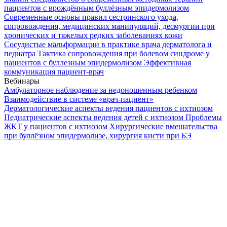
пациентов с врождённым буллёзным эпидермолизом
Современные основы правил сестринского ухода,
сопровождения, медицинских манипуляций, десмургии при
хронических и тяжелых редких заболеваниях кожи
Сосудистые мальформации в практике врача дерматолога и
педиатра
Тактика сопровождения при болевом синдроме у
пациентов с буллезным эпидермолизом
Эффективная
коммуникация пациент-врач
Вебинары
Амбулаторное наблюдение за недоношенным ребенком
Взаимодействие в системе «врач-пациент»
Дерматологические аспекты ведения пациентов с ихтиозом
Педиатрические аспекты ведения детей с ихтиозом
Проблемы
ЖКТ у пациентов с ихтиозом
Хирургические вмешательства
при буллёзном эпидермолизе, хирургия кисти при БЭ