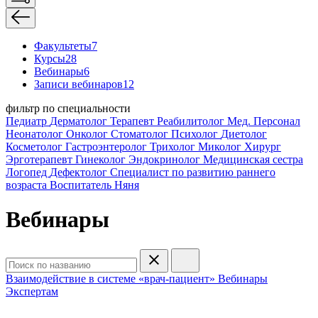
Факультеты
7
Курсы
28
Вебинары
6
Записи вебинаров
12
фильтр по специальности
Педиатр
Дерматолог
Терапевт
Реабилитолог
Мед. Персонал
Неонатолог
Онколог
Стоматолог
Психолог
Диетолог
Косметолог
Гастроэнтеролог
Трихолог
Миколог
Хирург
Эрготерапевт
Гинеколог
Эндокринолог
Медицинская сестра
Логопед
Дефектолог
Специалист по развитию раннего
возраста
Воспитатель
Няня
Вебинары
Взаимодействие в системе «врач-пациент»
Вебинары
Экспертам