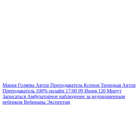
Мария Голяева
Автор
Преподаватель
Ксения Троицкая
Автор
Преподаватель
100% онлайн
17:00
09 Июня
120
Минут
Записаться
Амбулаторное наблюдение за недоношенным
ребенком
Вебинары
Экспертам