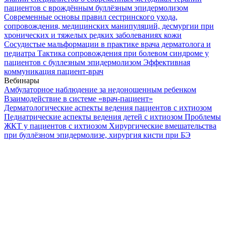
пациентов с врождённым буллёзным эпидермолизом
Современные основы правил сестринского ухода,
сопровождения, медицинских манипуляций, десмургии при
хронических и тяжелых редких заболеваниях кожи
Сосудистые мальформации в практике врача дерматолога и
педиатра
Тактика сопровождения при болевом синдроме у
пациентов с буллезным эпидермолизом
Эффективная
коммуникация пациент-врач
Вебинары
Амбулаторное наблюдение за недоношенным ребенком
Взаимодействие в системе «врач-пациент»
Дерматологические аспекты ведения пациентов с ихтиозом
Педиатрические аспекты ведения детей с ихтиозом
Проблемы
ЖКТ у пациентов с ихтиозом
Хирургические вмешательства
при буллёзном эпидермолизе, хирургия кисти при БЭ