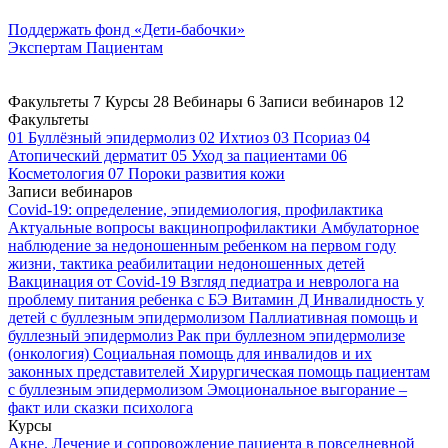
Поддержать
фонд «Дети-бабочки»
Экспертам
Пациентам
Факультеты
7
Курсы
28
Вебинары
6
Записи вебинаров
12
Факультеты
01
Буллёзный эпидермолиз
02
Ихтиоз
03
Псориаз
04
Атопический дерматит
05
Уход за пациентами
06
Косметология
07
Пороки развития кожи
Записи вебинаров
Covid-19: определение, эпидемиология, профилактика
Актуальные вопросы вакцинопрофилактики
Амбулаторное
наблюдение за недоношенным ребенком на первом году
жизни, тактика реабилитации недоношенных детей
Вакцинация от Covid-19
Взгляд педиатра и невролога на
проблему питания ребенка с БЭ
Витамин Д
Инвалидность у
детей с буллезным эпидермолизом
Паллиативная помощь и
буллезный эпидермолиз
Рак при буллезном эпидермолизе
(онкология)
Социальная помощь для инвалидов и их
законных представителей
Хирургическая помощь пациентам
с буллезным эпидермолизом
Эмоциональное выгорание –
факт или сказки психолога
Курсы
Акне. Лечение и сопровождение пациента в повседневной