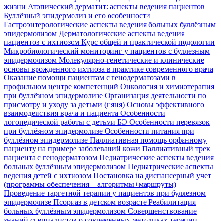
жизни
Атопический дерматит: аспекты ведения пациентов
Буллёзный эпидермолиз и его особенности
Гастроэнтерологические аспекты ведения больных буллёзным
эпидермолизом
Дерматологические аспекты ведения
пациентов с ихтиозом
Курс общей и практической подологии
Микробиологический мониторинг у пациентов с буллезным
эпидермолизом
Молекулярно-генетические и клинические
основы врожденного ихтиоза в практике современного врача
Оказание помощи пациентам с генодерматозами в
профильном центре компетенций
Онкология и химиотерапия
при буллёзном эпидермолизе
Организация деятельности по
присмотру и уходу за детьми (няня)
Основы эффективного
взаимодействия врача и пациента
Особенности
логопедической работы с детьми БЭ
Особенности перевязок
при буллёзном эпидермолизе
Особенности питания при
буллёзном эпидермолизе
Паллиативная помощь орфанному
пациенту на примере заболеваний кожи
Паллиативный трек
пациента с генодерматозом
Педиатрические аспекты ведения
больных буллёзным эпидермолизом
Педиатрические аспекты
ведения детей с ихтиозом
Постановка на диспансерный учет
(программы обеспечения – алгоритмы+маршруты)
Проведение таргетной терапии у пациентов при буллезном
эпидермолизе
Псориаз в детском возрасте
Реабилитация
больных буллёзным эпидермолизом
Совершенствование
знаний специалистов о современных методиках терапии