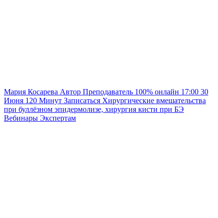
Мария Косарева
Автор
Преподаватель
100% онлайн
17:00
30
Июня
120
Минут
Записаться
Хирургические вмешательства
при буллёзном эпидермолизе, хирургия кисти при БЭ
Вебинары
Экспертам