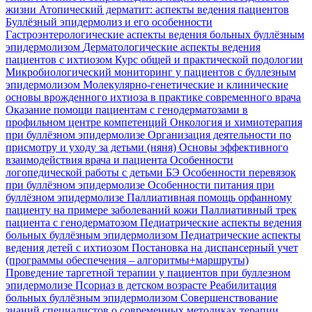
жизни
Атопический дерматит: аспекты ведения пациентов
Буллёзный эпидермолиз и его особенности
Гастроэнтерологические аспекты ведения больных буллёзным
эпидермолизом
Дерматологические аспекты ведения
пациентов с ихтиозом
Курс общей и практической подологии
Микробиологический мониторинг у пациентов с буллезным
эпидермолизом
Молекулярно-генетические и клинические
основы врожденного ихтиоза в практике современного врача
Оказание помощи пациентам с генодерматозами в
профильном центре компетенций
Онкология и химиотерапия
при буллёзном эпидермолизе
Организация деятельности по
присмотру и уходу за детьми (няня)
Основы эффективного
взаимодействия врача и пациента
Особенности
логопедической работы с детьми БЭ
Особенности перевязок
при буллёзном эпидермолизе
Особенности питания при
буллёзном эпидермолизе
Паллиативная помощь орфанному
пациенту на примере заболеваний кожи
Паллиативный трек
пациента с генодерматозом
Педиатрические аспекты ведения
больных буллёзным эпидермолизом
Педиатрические аспекты
ведения детей с ихтиозом
Постановка на диспансерный учет
(программы обеспечения – алгоритмы+маршруты)
Проведение таргетной терапии у пациентов при буллезном
эпидермолизе
Псориаз в детском возрасте
Реабилитация
больных буллёзным эпидермолизом
Совершенствование
знаний специалистов о современных методиках терапии