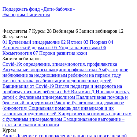
Поддержать
фонд «Дети-бабочки»
Экспертам
Пациентам
Факультеты
7
Курсы
28
Вебинары
6
Записи вебинаров
12
Факультеты
01
Буллёзный эпидермолиз
02
Ихтиоз
03
Псориаз
04
Атопический дерматит
05
Уход за пациентами
06
Косметология
07
Пороки развития кожи
Записи вебинаров
Covid-19: определение, эпидемиология, профилактика
Актуальные вопросы вакцинопрофилактики
Амбулаторное
наблюдение за недоношенным ребенком на первом году
жизни, тактика реабилитации недоношенных детей
Вакцинация от Covid-19
Взгляд педиатра и невролога на
проблему питания ребенка с БЭ
Витамин Д
Инвалидность у
детей с буллезным эпидермолизом
Паллиативная помощь и
буллезный эпидермолиз
Рак при буллезном эпидермолизе
(онкология)
Социальная помощь для инвалидов и их
законных представителей
Хирургическая помощь пациентам
с буллезным эпидермолизом
Эмоциональное выгорание –
факт или сказки психолога
Курсы
Акне. Лечение и сопровождение пациента в повседневной