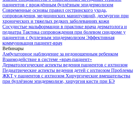
пациентов с врождённым буллёзным эпидермолизом
Современные основы правил сестринского ухода,
сопровождения, медицинских манипуляций, десмургии при
хронических и тяжелых редких заболеваниях кожи
Сосудистые мальформации в практике врача дерматолога и
педиатра
Тактика сопровождения при болевом синдроме у
пациентов с буллезным эпидермолизом
Эффективная
коммуникация пациент-врач
Вебинары
Амбулаторное наблюдение за недоношенным ребенком
Взаимодействие в системе «врач-пациент»
Дерматологические аспекты ведения пациентов с ихтиозом
Педиатрические аспекты ведения детей с ихтиозом
Проблемы
ЖКТ у пациентов с ихтиозом
Хирургические вмешательства
при буллёзном эпидермолизе, хирургия кисти при БЭ