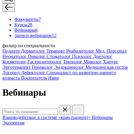
Факультеты
7
Курсы
28
Вебинары
6
Записи вебинаров
12
фильтр по специальности
Педиатр
Дерматолог
Терапевт
Реабилитолог
Мед. Персонал
Неонатолог
Онколог
Стоматолог
Психолог
Диетолог
Косметолог
Гастроэнтеролог
Трихолог
Миколог
Хирург
Эрготерапевт
Гинеколог
Эндокринолог
Медицинская сестра
Логопед
Дефектолог
Специалист по развитию раннего
возраста
Воспитатель
Няня
Вебинары
Взаимодействие в системе «врач-пациент»
Вебинары
Экспертам