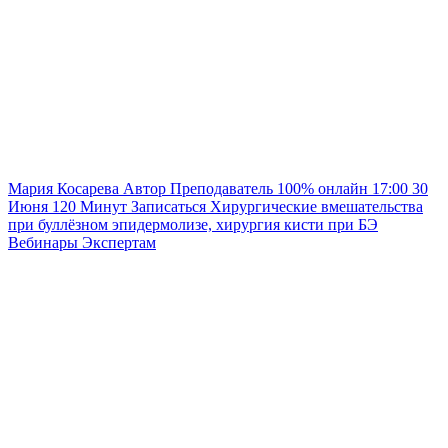
Мария Косарева
Автор
Преподаватель
100% онлайн
17:00
30
Июня
120
Минут
Записаться
Хирургические вмешательства
при буллёзном эпидермолизе, хирургия кисти при БЭ
Вебинары
Экспертам