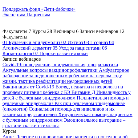
Поддержать
фонд «Дети-бабочки»
Экспертам
Пациентам
Факультеты
7
Курсы
28
Вебинары
6
Записи вебинаров
12
Факультеты
01
Буллёзный эпидермолиз
02
Ихтиоз
03
Псориаз
04
Атопический дерматит
05
Уход за пациентами
06
Косметология
07
Пороки развития кожи
Записи вебинаров
Covid-19: определение, эпидемиология, профилактика
Актуальные вопросы вакцинопрофилактики
Амбулаторное
наблюдение за недоношенным ребенком на первом году
жизни, тактика реабилитации недоношенных детей
Вакцинация от Covid-19
Взгляд педиатра и невролога на
проблему питания ребенка с БЭ
Витамин Д
Инвалидность у
детей с буллезным эпидермолизом
Паллиативная помощь и
буллезный эпидермолиз
Рак при буллезном эпидермолизе
(онкология)
Социальная помощь для инвалидов и их
законных представителей
Хирургическая помощь пациентам
с буллезным эпидермолизом
Эмоциональное выгорание –
факт или сказки психолога
Курсы
Акне. Лечение и сопровождение пациента в повседневной