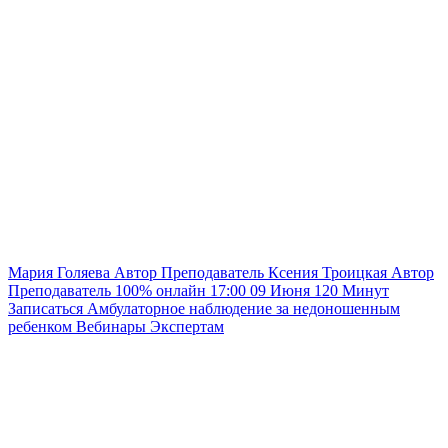
Мария Голяева
Автор
Преподаватель
Ксения Троицкая
Автор
Преподаватель
100% онлайн
17:00
09 Июня
120
Минут
Записаться
Амбулаторное наблюдение за недоношенным
ребенком
Вебинары
Экспертам