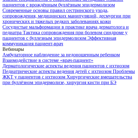
пациентов с врождённым буллёзным эпидермолизом
Современные основы правил сестринского ухода,
сопровождения, медицинских манипуляций, десмургии при
хронических и тяжелых редких заболеваниях кожи
Сосудистые мальформации в практике врача дерматолога и
педиатра
Тактика сопровождения при болевом синдроме у
пациентов с буллезным эпидермолизом
Эффективная
коммуникация пациент-врач
Вебинары
Амбулаторное наблюдение за недоношенным ребенком
Взаимодействие в системе «врач-пациент»
Дерматологические аспекты ведения пациентов с ихтиозом
Педиатрические аспекты ведения детей с ихтиозом
Проблемы
ЖКТ у пациентов с ихтиозом
Хирургические вмешательства
при буллёзном эпидермолизе, хирургия кисти при БЭ