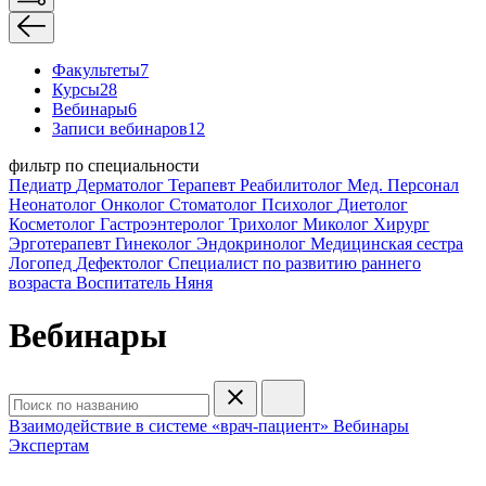
Факультеты
7
Курсы
28
Вебинары
6
Записи вебинаров
12
фильтр по специальности
Педиатр
Дерматолог
Терапевт
Реабилитолог
Мед. Персонал
Неонатолог
Онколог
Стоматолог
Психолог
Диетолог
Косметолог
Гастроэнтеролог
Трихолог
Миколог
Хирург
Эрготерапевт
Гинеколог
Эндокринолог
Медицинская сестра
Логопед
Дефектолог
Специалист по развитию раннего
возраста
Воспитатель
Няня
Вебинары
Взаимодействие в системе «врач-пациент»
Вебинары
Экспертам