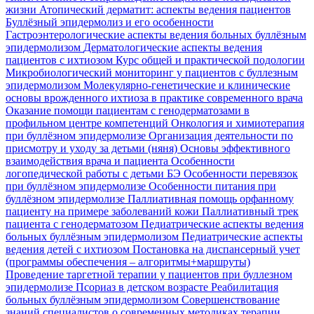
жизни
Атопический дерматит: аспекты ведения пациентов
Буллёзный эпидермолиз и его особенности
Гастроэнтерологические аспекты ведения больных буллёзным
эпидермолизом
Дерматологические аспекты ведения
пациентов с ихтиозом
Курс общей и практической подологии
Микробиологический мониторинг у пациентов с буллезным
эпидермолизом
Молекулярно-генетические и клинические
основы врожденного ихтиоза в практике современного врача
Оказание помощи пациентам с генодерматозами в
профильном центре компетенций
Онкология и химиотерапия
при буллёзном эпидермолизе
Организация деятельности по
присмотру и уходу за детьми (няня)
Основы эффективного
взаимодействия врача и пациента
Особенности
логопедической работы с детьми БЭ
Особенности перевязок
при буллёзном эпидермолизе
Особенности питания при
буллёзном эпидермолизе
Паллиативная помощь орфанному
пациенту на примере заболеваний кожи
Паллиативный трек
пациента с генодерматозом
Педиатрические аспекты ведения
больных буллёзным эпидермолизом
Педиатрические аспекты
ведения детей с ихтиозом
Постановка на диспансерный учет
(программы обеспечения – алгоритмы+маршруты)
Проведение таргетной терапии у пациентов при буллезном
эпидермолизе
Псориаз в детском возрасте
Реабилитация
больных буллёзным эпидермолизом
Совершенствование
знаний специалистов о современных методиках терапии