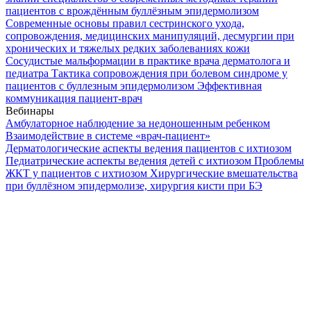
пациентов с врождённым буллёзным эпидермолизом
Современные основы правил сестринского ухода,
сопровождения, медицинских манипуляций, десмургии при
хронических и тяжелых редких заболеваниях кожи
Сосудистые мальформации в практике врача дерматолога и
педиатра
Тактика сопровождения при болевом синдроме у
пациентов с буллезным эпидермолизом
Эффективная
коммуникация пациент-врач
Вебинары
Амбулаторное наблюдение за недоношенным ребенком
Взаимодействие в системе «врач-пациент»
Дерматологические аспекты ведения пациентов с ихтиозом
Педиатрические аспекты ведения детей с ихтиозом
Проблемы
ЖКТ у пациентов с ихтиозом
Хирургические вмешательства
при буллёзном эпидермолизе, хирургия кисти при БЭ