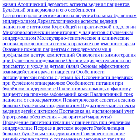
жизни
Атопический дерматит: аспекты ведения пациентов
Буллёзный эпидермолиз и его особенности
Гастроэнтерологические аспекты ведения больных буллёзным
эпидермолизом
Дерматологические аспекты ведения
пациентов с ихтиозом
Курс общей и практической подологии
Микробиологический мониторинг у пациентов с буллезным
эпидермолизом
Молекулярно-генетические и клинические
основы врожденного ихтиоза в практике современного врача
Оказание помощи пациентам с генодерматозами в
профильном центре компетенций
Онкология и химиотерапия
при буллёзном эпидермолизе
Организация деятельности по
присмотру и уходу за детьми (няня)
Основы эффективного
взаимодействия врача и пациента
Особенности
логопедической работы с детьми БЭ
Особенности перевязок
при буллёзном эпидермолизе
Особенности питания при
буллёзном эпидермолизе
Паллиативная помощь орфанному
пациенту на примере заболеваний кожи
Паллиативный трек
пациента с генодерматозом
Педиатрические аспекты ведения
больных буллёзным эпидермолизом
Педиатрические аспекты
ведения детей с ихтиозом
Постановка на диспансерный учет
(программы обеспечения – алгоритмы+маршруты)
Проведение таргетной терапии у пациентов при буллезном
эпидермолизе
Псориаз в детском возрасте
Реабилитация
больных буллёзным эпидермолизом
Совершенствование
знаний специалистов о современных методиках терапии