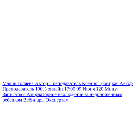
Мария Голяева
Автор
Преподаватель
Ксения Троицкая
Автор
Преподаватель
100% онлайн
17:00
09 Июня
120
Минут
Записаться
Амбулаторное наблюдение за недоношенным
ребенком
Вебинары
Экспертам