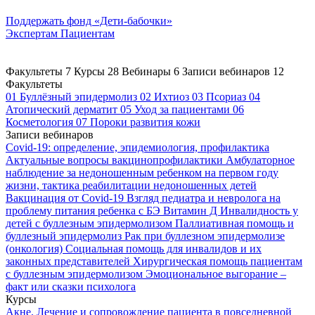
Поддержать
фонд «Дети-бабочки»
Экспертам
Пациентам
Факультеты
7
Курсы
28
Вебинары
6
Записи вебинаров
12
Факультеты
01
Буллёзный эпидермолиз
02
Ихтиоз
03
Псориаз
04
Атопический дерматит
05
Уход за пациентами
06
Косметология
07
Пороки развития кожи
Записи вебинаров
Covid-19: определение, эпидемиология, профилактика
Актуальные вопросы вакцинопрофилактики
Амбулаторное
наблюдение за недоношенным ребенком на первом году
жизни, тактика реабилитации недоношенных детей
Вакцинация от Covid-19
Взгляд педиатра и невролога на
проблему питания ребенка с БЭ
Витамин Д
Инвалидность у
детей с буллезным эпидермолизом
Паллиативная помощь и
буллезный эпидермолиз
Рак при буллезном эпидермолизе
(онкология)
Социальная помощь для инвалидов и их
законных представителей
Хирургическая помощь пациентам
с буллезным эпидермолизом
Эмоциональное выгорание –
факт или сказки психолога
Курсы
Акне. Лечение и сопровождение пациента в повседневной