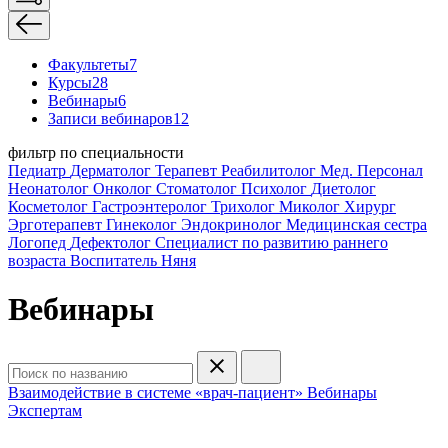
Факультеты
7
Курсы
28
Вебинары
6
Записи вебинаров
12
фильтр по специальности
Педиатр
Дерматолог
Терапевт
Реабилитолог
Мед. Персонал
Неонатолог
Онколог
Стоматолог
Психолог
Диетолог
Косметолог
Гастроэнтеролог
Трихолог
Миколог
Хирург
Эрготерапевт
Гинеколог
Эндокринолог
Медицинская сестра
Логопед
Дефектолог
Специалист по развитию раннего
возраста
Воспитатель
Няня
Вебинары
Взаимодействие в системе «врач-пациент»
Вебинары
Экспертам