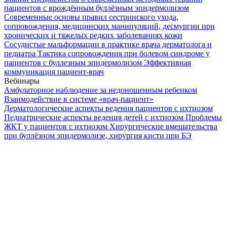
пациентов с врождённым буллёзным эпидермолизом
Современные основы правил сестринского ухода,
сопровождения, медицинских манипуляций, десмургии при
хронических и тяжелых редких заболеваниях кожи
Сосудистые мальформации в практике врача дерматолога и
педиатра
Тактика сопровождения при болевом синдроме у
пациентов с буллезным эпидермолизом
Эффективная
коммуникация пациент-врач
Вебинары
Амбулаторное наблюдение за недоношенным ребенком
Взаимодействие в системе «врач-пациент»
Дерматологические аспекты ведения пациентов с ихтиозом
Педиатрические аспекты ведения детей с ихтиозом
Проблемы
ЖКТ у пациентов с ихтиозом
Хирургические вмешательства
при буллёзном эпидермолизе, хирургия кисти при БЭ