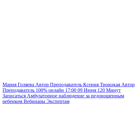
Мария Голяева
Автор
Преподаватель
Ксения Троицкая
Автор
Преподаватель
100% онлайн
17:00
09 Июня
120
Минут
Записаться
Амбулаторное наблюдение за недоношенным
ребенком
Вебинары
Экспертам