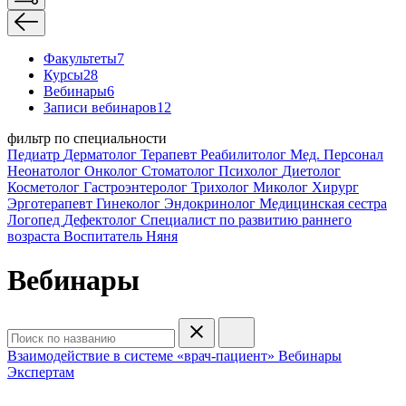
Факультеты
7
Курсы
28
Вебинары
6
Записи вебинаров
12
фильтр по специальности
Педиатр
Дерматолог
Терапевт
Реабилитолог
Мед. Персонал
Неонатолог
Онколог
Стоматолог
Психолог
Диетолог
Косметолог
Гастроэнтеролог
Трихолог
Миколог
Хирург
Эрготерапевт
Гинеколог
Эндокринолог
Медицинская сестра
Логопед
Дефектолог
Специалист по развитию раннего
возраста
Воспитатель
Няня
Вебинары
Взаимодействие в системе «врач-пациент»
Вебинары
Экспертам