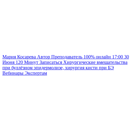
Мария Косарева
Автор
Преподаватель
100% онлайн
17:00
30
Июня
120
Минут
Записаться
Хирургические вмешательства
при буллёзном эпидермолизе, хирургия кисти при БЭ
Вебинары
Экспертам