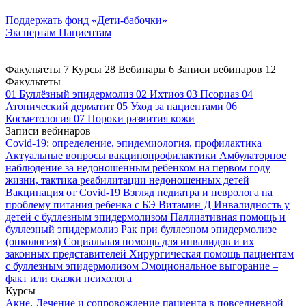
Поддержать
фонд «Дети-бабочки»
Экспертам
Пациентам
Факультеты
7
Курсы
28
Вебинары
6
Записи вебинаров
12
Факультеты
01
Буллёзный эпидермолиз
02
Ихтиоз
03
Псориаз
04
Атопический дерматит
05
Уход за пациентами
06
Косметология
07
Пороки развития кожи
Записи вебинаров
Covid-19: определение, эпидемиология, профилактика
Актуальные вопросы вакцинопрофилактики
Амбулаторное
наблюдение за недоношенным ребенком на первом году
жизни, тактика реабилитации недоношенных детей
Вакцинация от Covid-19
Взгляд педиатра и невролога на
проблему питания ребенка с БЭ
Витамин Д
Инвалидность у
детей с буллезным эпидермолизом
Паллиативная помощь и
буллезный эпидермолиз
Рак при буллезном эпидермолизе
(онкология)
Социальная помощь для инвалидов и их
законных представителей
Хирургическая помощь пациентам
с буллезным эпидермолизом
Эмоциональное выгорание –
факт или сказки психолога
Курсы
Акне. Лечение и сопровождение пациента в повседневной