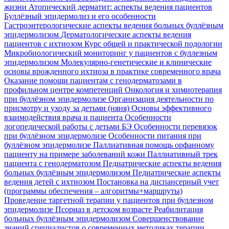
жизни
Атопический дерматит: аспекты ведения пациентов
Буллёзный эпидермолиз и его особенности
Гастроэнтерологические аспекты ведения больных буллёзным
эпидермолизом
Дерматологические аспекты ведения
пациентов с ихтиозом
Курс общей и практической подологии
Микробиологический мониторинг у пациентов с буллезным
эпидермолизом
Молекулярно-генетические и клинические
основы врожденного ихтиоза в практике современного врача
Оказание помощи пациентам с генодерматозами в
профильном центре компетенций
Онкология и химиотерапия
при буллёзном эпидермолизе
Организация деятельности по
присмотру и уходу за детьми (няня)
Основы эффективного
взаимодействия врача и пациента
Особенности
логопедической работы с детьми БЭ
Особенности перевязок
при буллёзном эпидермолизе
Особенности питания при
буллёзном эпидермолизе
Паллиативная помощь орфанному
пациенту на примере заболеваний кожи
Паллиативный трек
пациента с генодерматозом
Педиатрические аспекты ведения
больных буллёзным эпидермолизом
Педиатрические аспекты
ведения детей с ихтиозом
Постановка на диспансерный учет
(программы обеспечения – алгоритмы+маршруты)
Проведение таргетной терапии у пациентов при буллезном
эпидермолизе
Псориаз в детском возрасте
Реабилитация
больных буллёзным эпидермолизом
Совершенствование
знаний специалистов о современных методиках терапии