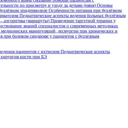
временного врача
Оказание помощи пациентам с
ельности по присмотру и уходу за детьми (няня)
Основы
буллёзном эпидермолизе
Особенности питания при буллёзном
ерматозом
Педиатрические аспекты ведения больных буллёзным
я – алгоритмы+маршруты)
Проведение таргетной терапии у
ствование знаний специалистов о современных методиках
, медицинских манипуляций, десмургии при хронических и
я при болевом синдроме у пациентов с буллезным
ведения пациентов с ихтиозом
Педиатрические аспекты
 хирургия кисти при БЭ