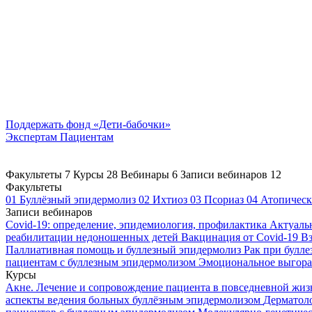
Поддержать
фонд «Дети-бабочки»
Экспертам
Пациентам
Факультеты
7
Курсы
28
Вебинары
6
Записи вебинаров
12
Факультеты
01
Буллёзный эпидермолиз
02
Ихтиоз
03
Псориаз
04
Атопическ
Записи вебинаров
Covid-19: определение, эпидемиология, профилактика
Актуаль
реабилитации недоношенных детей
Вакцинация от Covid-19
Вз
Паллиативная помощь и буллезный эпидермолиз
Рак при булл
пациентам с буллезным эпидермолизом
Эмоциональное выгоран
Курсы
Акне. Лечение и сопровождение пациента в повседневной жи
аспекты ведения больных буллёзным эпидермолизом
Дерматоло