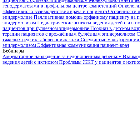
пациентов с буллезным эпидермолизом
Молекулярно-генетичес
генодерматозами в профильном центре компетенций
Онкологи
эффективного взаимодействия врача и пациента
Особенности л
эпидермолизе
Паллиативная помощь орфанному пациенту на п
эпидермолизом
Педиатрические аспекты ведения детей с ихти
пациентов при буллезном эпидермолизе
Псориаз в детском воз
терапии пациентов с врождённым буллёзным эпидермолизом
С
тяжелых редких заболеваниях кожи
Сосудистые мальформации 
эпидермолизом
Эффективная коммуникация пациент-врач
Вебинары
Амбулаторное наблюдение за недоношенным ребенком
Взаимод
ведения детей с ихтиозом
Проблемы ЖКТ у пациентов с ихти