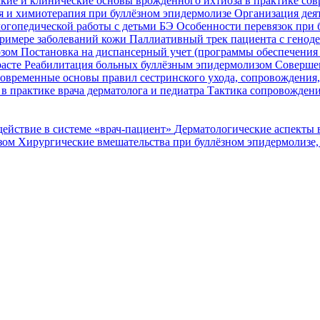
кие и клинические основы врожденного ихтиоза в практике со
я и химиотерапия при буллёзном эпидермолизе
Организация деят
огопедической работы с детьми БЭ
Особенности перевязок при 
римере заболеваний кожи
Паллиативный трек пациента с генод
озом
Постановка на диспансерный учет (программы обеспечени
расте
Реабилитация больных буллёзным эпидермолизом
Совершен
овременные основы правил сестринского ухода, сопровождения
в практике врача дерматолога и педиатра
Тактика сопровождени
ействие в системе «врач-пациент»
Дерматологические аспекты 
озом
Хирургические вмешательства при буллёзном эпидермолизе,