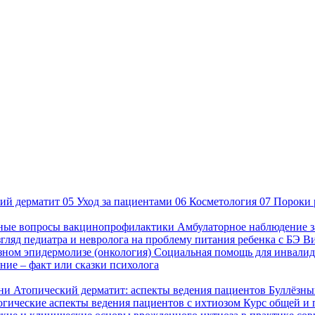
ий дерматит
05
Уход за пациентами
06
Косметология
07
Пороки 
ные вопросы вакцинопрофилактики
Амбулаторное наблюдение з
гляд педиатра и невролога на проблему питания ребенка с БЭ
В
езном эпидермолизе (онкология)
Социальная помощь для инвалид
ие – факт или сказки психолога
зни
Атопический дерматит: аспекты ведения пациентов
Буллёзны
гические аспекты ведения пациентов с ихтиозом
Курс общей и 