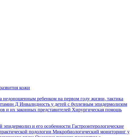
развития кожи
а недоношенным ребенком на первом году жизни, тактика
итамин Д
Инвалидность у детей с буллезным эпидермолизом
ов и их законных представителей
Хирургическая помощь
й эпидермолиз и его особенности
Гастроэнтерологические
практической подологии
Микробиологический мониторинг у