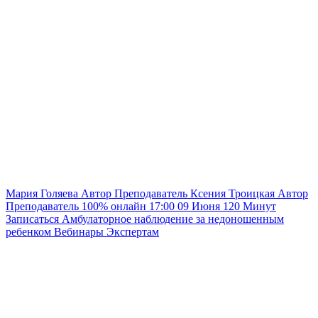
Мария Голяева
Автор
Преподаватель
Ксения Троицкая
Автор
Преподаватель
100% онлайн
17:00
09 Июня
120
Минут
Записаться
Амбулаторное наблюдение за недоношенным
ребенком
Вебинары
Экспертам