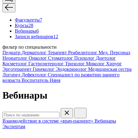
Факультеты
7
Курсы
28
Вебинары
6
Записи вебинаров
12
фильтр по специальности
Педиатр
Дерматолог
Терапевт
Реабилитолог
Мед. Персонал
Неонатолог
Онколог
Стоматолог
Психолог
Диетолог
Косметолог
Гастроэнтеролог
Трихолог
Миколог
Хирург
Эрготерапевт
Гинеколог
Эндокринолог
Медицинская сестра
Логопед
Дефектолог
Специалист по развитию раннего
возраста
Воспитатель
Няня
Вебинары
Взаимодействие в системе «врач-пациент»
Вебинары
Экспертам