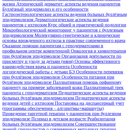
жизни
Атопический дерматит: аспекты ведения пациентов
Буллёзный эпидермолиз и его особенности
Гастроэнтерологические аспекты ведения больных буллёзным
эпидермолизом
Дерматологические аспекты ведения
пациентов с ихтиозом
Курс общей и практической подологии
Микробиологический мониторинг у пациентов с буллезным
эпидермолизом
Молекулярно-генетические и клинические
основы врожденного ихтиоза в практике современного врача
Оказание помощи пациентам с генодерматозами в
профильном центре компетенций
Онкология и химиотерапия
при буллёзном эпидермолизе
Организация деятельности по
присмотру и уходу за детьми (няня)
Основы эффективного
взаимодействия врача и пациента
Особенности
логопедической работы с детьми БЭ
Особенности перевязок
при буллёзном эпидермолизе
Особенности питания при
буллёзном эпидермолизе
Паллиативная помощь орфанному
пациенту на примере заболеваний кожи
Паллиативный трек
пациента с генодерматозом
Педиатрические аспекты ведения
больных буллёзным эпидермолизом
Педиатрические аспекты
ведения детей с ихтиозом
Постановка на диспансерный учет
(программы обеспечения – алгоритмы+маршруты)
Проведение таргетной терапии у пациентов при буллезном
эпидермолизе
Псориаз в детском возрасте
Реабилитация
больных буллёзным эпидермолизом
Совершенствование
знаний специалистов о современных методиках терапии