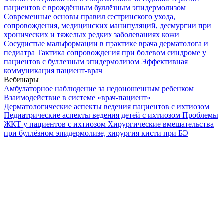
пациентов с врождённым буллёзным эпидермолизом
Современные основы правил сестринского ухода,
сопровождения, медицинских манипуляций, десмургии при
хронических и тяжелых редких заболеваниях кожи
Сосудистые мальформации в практике врача дерматолога и
педиатра
Тактика сопровождения при болевом синдроме у
пациентов с буллезным эпидермолизом
Эффективная
коммуникация пациент-врач
Вебинары
Амбулаторное наблюдение за недоношенным ребенком
Взаимодействие в системе «врач-пациент»
Дерматологические аспекты ведения пациентов с ихтиозом
Педиатрические аспекты ведения детей с ихтиозом
Проблемы
ЖКТ у пациентов с ихтиозом
Хирургические вмешательства
при буллёзном эпидермолизе, хирургия кисти при БЭ