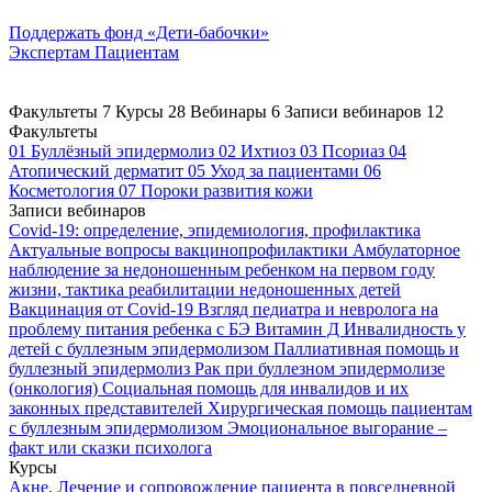
Поддержать
фонд «Дети-бабочки»
Экспертам
Пациентам
Факультеты
7
Курсы
28
Вебинары
6
Записи вебинаров
12
Факультеты
01
Буллёзный эпидермолиз
02
Ихтиоз
03
Псориаз
04
Атопический дерматит
05
Уход за пациентами
06
Косметология
07
Пороки развития кожи
Записи вебинаров
Covid-19: определение, эпидемиология, профилактика
Актуальные вопросы вакцинопрофилактики
Амбулаторное
наблюдение за недоношенным ребенком на первом году
жизни, тактика реабилитации недоношенных детей
Вакцинация от Covid-19
Взгляд педиатра и невролога на
проблему питания ребенка с БЭ
Витамин Д
Инвалидность у
детей с буллезным эпидермолизом
Паллиативная помощь и
буллезный эпидермолиз
Рак при буллезном эпидермолизе
(онкология)
Социальная помощь для инвалидов и их
законных представителей
Хирургическая помощь пациентам
с буллезным эпидермолизом
Эмоциональное выгорание –
факт или сказки психолога
Курсы
Акне. Лечение и сопровождение пациента в повседневной