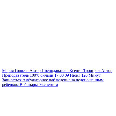
Мария Голяева
Автор
Преподаватель
Ксения Троицкая
Автор
Преподаватель
100% онлайн
17:00
09 Июня
120
Минут
Записаться
Амбулаторное наблюдение за недоношенным
ребенком
Вебинары
Экспертам