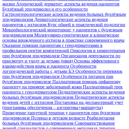
жизни
Атопический дерматит: аспекты ведения пациентов
Буллёзный эпидермолиз и его особенности
Гастроэнтерологические аспекты ведения больных буллёзным
эпидермолизом
Дерматологические аспекты ведения
пациентов с ихтиозом
Курс общей и практической подологии
Микробиологический мониторинг у пациентов с буллезным
эпидермолизом
Молекулярно-генетические и клинические
основы врожденного ихтиоза в практике современного врача
Оказание помощи пациентам с генодерматозами в
профильном центре компетенций
Онкология и химиотерапия
при буллёзном эпидермолизе
Организация деятельности по
присмотру и уходу за детьми (няня)
Основы эффективного
взаимодействия врача и пациента
Особенности
логопедической работы с детьми БЭ
Особенности перевязок
при буллёзном эпидермолизе
Особенности питания при
буллёзном эпидермолизе
Паллиативная помощь орфанному
пациенту на примере заболеваний кожи
Паллиативный трек
пациента с генодерматозом
Педиатрические аспекты ведения
больных буллёзным эпидермолизом
Педиатрические аспекты
ведения детей с ихтиозом
Постановка на диспансерный учет
(программы обеспечения – алгоритмы+маршруты)
Проведение таргетной терапии у пациентов при буллезном
эпидермолизе
Псориаз в детском возрасте
Реабилитация
больных буллёзным эпидермолизом
Совершенствование
знаний специалистов о современных методиках терапии