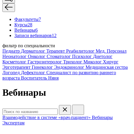
Факультеты
7
Курсы
28
Вебинары
6
Записи вебинаров
12
фильтр по специальности
Педиатр
Дерматолог
Терапевт
Реабилитолог
Мед. Персонал
Неонатолог
Онколог
Стоматолог
Психолог
Диетолог
Косметолог
Гастроэнтеролог
Трихолог
Миколог
Хирург
Эрготерапевт
Гинеколог
Эндокринолог
Медицинская сестра
Логопед
Дефектолог
Специалист по развитию раннего
возраста
Воспитатель
Няня
Вебинары
Взаимодействие в системе «врач-пациент»
Вебинары
Экспертам