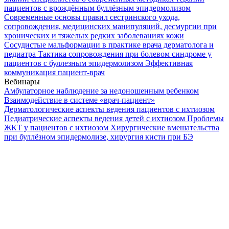
пациентов с врождённым буллёзным эпидермолизом
Современные основы правил сестринского ухода,
сопровождения, медицинских манипуляций, десмургии при
хронических и тяжелых редких заболеваниях кожи
Сосудистые мальформации в практике врача дерматолога и
педиатра
Тактика сопровождения при болевом синдроме у
пациентов с буллезным эпидермолизом
Эффективная
коммуникация пациент-врач
Вебинары
Амбулаторное наблюдение за недоношенным ребенком
Взаимодействие в системе «врач-пациент»
Дерматологические аспекты ведения пациентов с ихтиозом
Педиатрические аспекты ведения детей с ихтиозом
Проблемы
ЖКТ у пациентов с ихтиозом
Хирургические вмешательства
при буллёзном эпидермолизе, хирургия кисти при БЭ