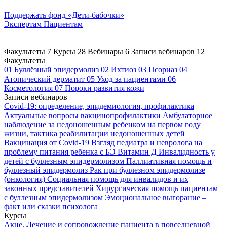
Поддержать
фонд «Дети-бабочки»
Экспертам
Пациентам
Факультеты
7
Курсы
28
Вебинары
6
Записи вебинаров
12
Факультеты
01
Буллёзный эпидермолиз
02
Ихтиоз
03
Псориаз
04
Атопический дерматит
05
Уход за пациентами
06
Косметология
07
Пороки развития кожи
Записи вебинаров
Covid-19: определение, эпидемиология, профилактика
Актуальные вопросы вакцинопрофилактики
Амбулаторное
наблюдение за недоношенным ребенком на первом году
жизни, тактика реабилитации недоношенных детей
Вакцинация от Covid-19
Взгляд педиатра и невролога на
проблему питания ребенка с БЭ
Витамин Д
Инвалидность у
детей с буллезным эпидермолизом
Паллиативная помощь и
буллезный эпидермолиз
Рак при буллезном эпидермолизе
(онкология)
Социальная помощь для инвалидов и их
законных представителей
Хирургическая помощь пациентам
с буллезным эпидермолизом
Эмоциональное выгорание –
факт или сказки психолога
Курсы
Акне. Лечение и сопровождение пациента в повседневной