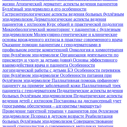
жизни
Атопический дерматит: аспекты ведения пациентов
Буллёзный эпидермолиз и его особенности
Гастроэнтерологические аспекты ведения больных буллёзным
эпидермолизом
Дерматологические аспекты ведения
пациентов с ихтиозом
Курс общей и практической подологии
Микробиологический мониторинг у пациентов с буллезным
эпидермолизом
Молекулярно-генетические и клинические
основы врожденного ихтиоза в практике современного врача
Оказание помощи пациентам с генодерматозами в
профильном центре компетенций
Онкология и химиотерапия
при буллёзном эпидермолизе
Организация деятельности по
присмотру и уходу за детьми (няня)
Основы эффективного
взаимодействия врача и пациента
Особенности
логопедической работы с детьми БЭ
Особенности перевязок
при буллёзном эпидермолизе
Особенности питания при
буллёзном эпидермолизе
Паллиативная помощь орфанному
пациенту на примере заболеваний кожи
Паллиативный трек
пациента с генодерматозом
Педиатрические аспекты ведения
больных буллёзным эпидермолизом
Педиатрические аспекты
ведения детей с ихтиозом
Постановка на диспансерный учет
(программы обеспечения – алгоритмы+маршруты)
Проведение таргетной терапии у пациентов при буллезном
эпидермолизе
Псориаз в детском возрасте
Реабилитация
больных буллёзным эпидермолизом
Совершенствование
знаний специалистов о современных методиках терапии