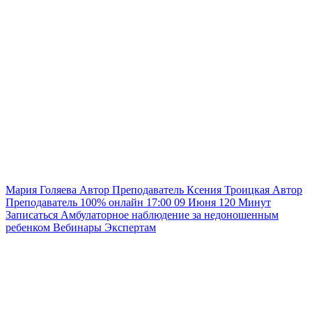
Мария Голяева
Автор
Преподаватель
Ксения Троицкая
Автор
Преподаватель
100% онлайн
17:00
09 Июня
120
Минут
Записаться
Амбулаторное наблюдение за недоношенным
ребенком
Вебинары
Экспертам