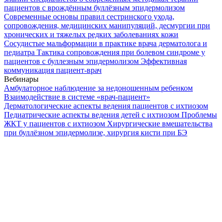
пациентов с врождённым буллёзным эпидермолизом
Современные основы правил сестринского ухода,
сопровождения, медицинских манипуляций, десмургии при
хронических и тяжелых редких заболеваниях кожи
Сосудистые мальформации в практике врача дерматолога и
педиатра
Тактика сопровождения при болевом синдроме у
пациентов с буллезным эпидермолизом
Эффективная
коммуникация пациент-врач
Вебинары
Амбулаторное наблюдение за недоношенным ребенком
Взаимодействие в системе «врач-пациент»
Дерматологические аспекты ведения пациентов с ихтиозом
Педиатрические аспекты ведения детей с ихтиозом
Проблемы
ЖКТ у пациентов с ихтиозом
Хирургические вмешательства
при буллёзном эпидермолизе, хирургия кисти при БЭ