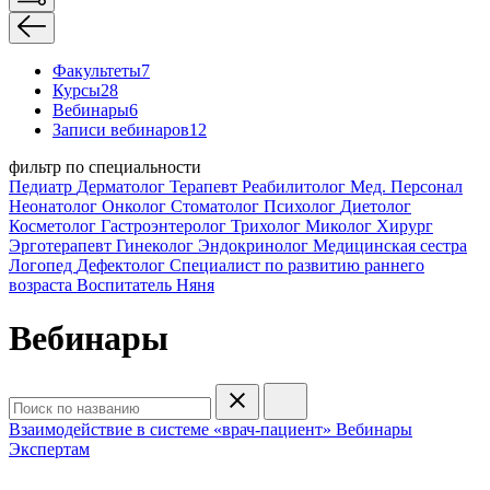
Факультеты
7
Курсы
28
Вебинары
6
Записи вебинаров
12
фильтр по специальности
Педиатр
Дерматолог
Терапевт
Реабилитолог
Мед. Персонал
Неонатолог
Онколог
Стоматолог
Психолог
Диетолог
Косметолог
Гастроэнтеролог
Трихолог
Миколог
Хирург
Эрготерапевт
Гинеколог
Эндокринолог
Медицинская сестра
Логопед
Дефектолог
Специалист по развитию раннего
возраста
Воспитатель
Няня
Вебинары
Взаимодействие в системе «врач-пациент»
Вебинары
Экспертам