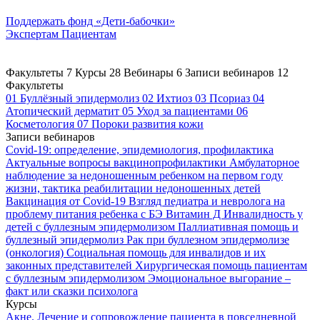
Поддержать
фонд «Дети-бабочки»
Экспертам
Пациентам
Факультеты
7
Курсы
28
Вебинары
6
Записи вебинаров
12
Факультеты
01
Буллёзный эпидермолиз
02
Ихтиоз
03
Псориаз
04
Атопический дерматит
05
Уход за пациентами
06
Косметология
07
Пороки развития кожи
Записи вебинаров
Covid-19: определение, эпидемиология, профилактика
Актуальные вопросы вакцинопрофилактики
Амбулаторное
наблюдение за недоношенным ребенком на первом году
жизни, тактика реабилитации недоношенных детей
Вакцинация от Covid-19
Взгляд педиатра и невролога на
проблему питания ребенка с БЭ
Витамин Д
Инвалидность у
детей с буллезным эпидермолизом
Паллиативная помощь и
буллезный эпидермолиз
Рак при буллезном эпидермолизе
(онкология)
Социальная помощь для инвалидов и их
законных представителей
Хирургическая помощь пациентам
с буллезным эпидермолизом
Эмоциональное выгорание –
факт или сказки психолога
Курсы
Акне. Лечение и сопровождение пациента в повседневной