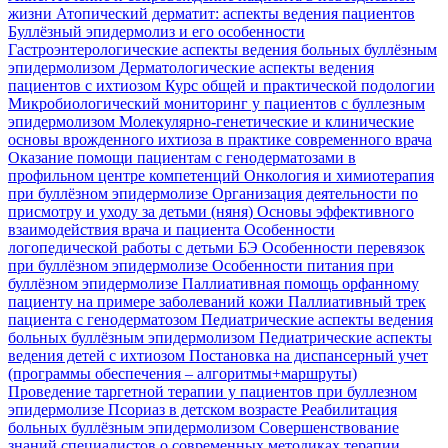
жизни
Атопический дерматит: аспекты ведения пациентов
Буллёзный эпидермолиз и его особенности
Гастроэнтерологические аспекты ведения больных буллёзным
эпидермолизом
Дерматологические аспекты ведения
пациентов с ихтиозом
Курс общей и практической подологии
Микробиологический мониторинг у пациентов с буллезным
эпидермолизом
Молекулярно-генетические и клинические
основы врожденного ихтиоза в практике современного врача
Оказание помощи пациентам с генодерматозами в
профильном центре компетенций
Онкология и химиотерапия
при буллёзном эпидермолизе
Организация деятельности по
присмотру и уходу за детьми (няня)
Основы эффективного
взаимодействия врача и пациента
Особенности
логопедической работы с детьми БЭ
Особенности перевязок
при буллёзном эпидермолизе
Особенности питания при
буллёзном эпидермолизе
Паллиативная помощь орфанному
пациенту на примере заболеваний кожи
Паллиативный трек
пациента с генодерматозом
Педиатрические аспекты ведения
больных буллёзным эпидермолизом
Педиатрические аспекты
ведения детей с ихтиозом
Постановка на диспансерный учет
(программы обеспечения – алгоритмы+маршруты)
Проведение таргетной терапии у пациентов при буллезном
эпидермолизе
Псориаз в детском возрасте
Реабилитация
больных буллёзным эпидермолизом
Совершенствование
знаний специалистов о современных методиках терапии