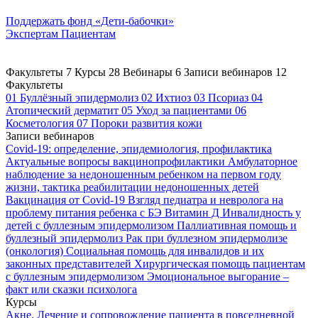
Поддержать
фонд «Дети-бабочки»
Экспертам
Пациентам
Факультеты
7
Курсы
28
Вебинары
6
Записи вебинаров
12
Факультеты
01
Буллёзный эпидермолиз
02
Ихтиоз
03
Псориаз
04
Атопический дерматит
05
Уход за пациентами
06
Косметология
07
Пороки развития кожи
Записи вебинаров
Covid-19: определение, эпидемиология, профилактика
Актуальные вопросы вакцинопрофилактики
Амбулаторное
наблюдение за недоношенным ребенком на первом году
жизни, тактика реабилитации недоношенных детей
Вакцинация от Covid-19
Взгляд педиатра и невролога на
проблему питания ребенка с БЭ
Витамин Д
Инвалидность у
детей с буллезным эпидермолизом
Паллиативная помощь и
буллезный эпидермолиз
Рак при буллезном эпидермолизе
(онкология)
Социальная помощь для инвалидов и их
законных представителей
Хирургическая помощь пациентам
с буллезным эпидермолизом
Эмоциональное выгорание –
факт или сказки психолога
Курсы
Акне. Лечение и сопровождение пациента в повседневной