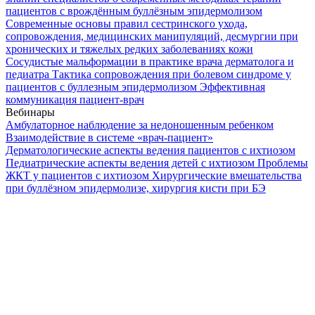
пациентов с врождённым буллёзным эпидермолизом
Современные основы правил сестринского ухода,
сопровождения, медицинских манипуляций, десмургии при
хронических и тяжелых редких заболеваниях кожи
Сосудистые мальформации в практике врача дерматолога и
педиатра
Тактика сопровождения при болевом синдроме у
пациентов с буллезным эпидермолизом
Эффективная
коммуникация пациент-врач
Вебинары
Амбулаторное наблюдение за недоношенным ребенком
Взаимодействие в системе «врач-пациент»
Дерматологические аспекты ведения пациентов с ихтиозом
Педиатрические аспекты ведения детей с ихтиозом
Проблемы
ЖКТ у пациентов с ихтиозом
Хирургические вмешательства
при буллёзном эпидермолизе, хирургия кисти при БЭ