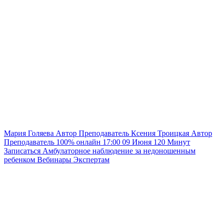
Мария Голяева
Автор
Преподаватель
Ксения Троицкая
Автор
Преподаватель
100% онлайн
17:00
09 Июня
120
Минут
Записаться
Амбулаторное наблюдение за недоношенным
ребенком
Вебинары
Экспертам