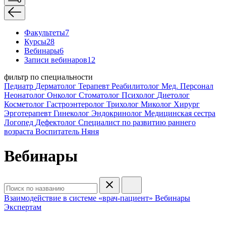
Факультеты
7
Курсы
28
Вебинары
6
Записи вебинаров
12
фильтр по специальности
Педиатр
Дерматолог
Терапевт
Реабилитолог
Мед. Персонал
Неонатолог
Онколог
Стоматолог
Психолог
Диетолог
Косметолог
Гастроэнтеролог
Трихолог
Миколог
Хирург
Эрготерапевт
Гинеколог
Эндокринолог
Медицинская сестра
Логопед
Дефектолог
Специалист по развитию раннего
возраста
Воспитатель
Няня
Вебинары
Взаимодействие в системе «врач-пациент»
Вебинары
Экспертам