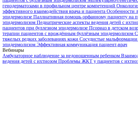
пациентов с буллезным эпидермолизом
Молекулярно-генетичес
генодерматозами в профильном центре компетенций
Онкологи
эффективного взаимодействия врача и пациента
Особенности л
эпидермолизе
Паллиативная помощь орфанному пациенту на п
эпидермолизом
Педиатрические аспекты ведения детей с ихти
пациентов при буллезном эпидермолизе
Псориаз в детском воз
терапии пациентов с врождённым буллёзным эпидермолизом
С
тяжелых редких заболеваниях кожи
Сосудистые мальформации 
эпидермолизом
Эффективная коммуникация пациент-врач
Вебинары
Амбулаторное наблюдение за недоношенным ребенком
Взаимод
ведения детей с ихтиозом
Проблемы ЖКТ у пациентов с ихти