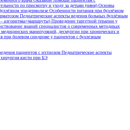
временного врача
Оказание помощи пациентам с
ельности по присмотру и уходу за детьми (няня)
Основы
буллёзном эпидермолизе
Особенности питания при буллёзном
ерматозом
Педиатрические аспекты ведения больных буллёзным
я – алгоритмы+маршруты)
Проведение таргетной терапии у
ствование знаний специалистов о современных методиках
, медицинских манипуляций, десмургии при хронических и
я при болевом синдроме у пациентов с буллезным
ведения пациентов с ихтиозом
Педиатрические аспекты
 хирургия кисти при БЭ