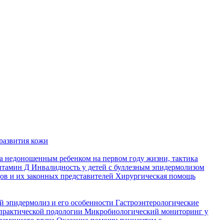
развития кожи
а недоношенным ребенком на первом году жизни, тактика
итамин Д
Инвалидность у детей с буллезным эпидермолизом
ов и их законных представителей
Хирургическая помощь
й эпидермолиз и его особенности
Гастроэнтерологические
практической подологии
Микробиологический мониторинг у