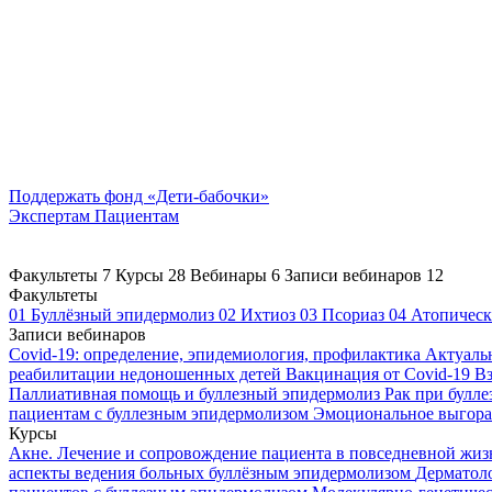
Поддержать
фонд «Дети-бабочки»
Экспертам
Пациентам
Факультеты
7
Курсы
28
Вебинары
6
Записи вебинаров
12
Факультеты
01
Буллёзный эпидермолиз
02
Ихтиоз
03
Псориаз
04
Атопическ
Записи вебинаров
Covid-19: определение, эпидемиология, профилактика
Актуаль
реабилитации недоношенных детей
Вакцинация от Covid-19
Вз
Паллиативная помощь и буллезный эпидермолиз
Рак при булл
пациентам с буллезным эпидермолизом
Эмоциональное выгоран
Курсы
Акне. Лечение и сопровождение пациента в повседневной жи
аспекты ведения больных буллёзным эпидермолизом
Дерматоло