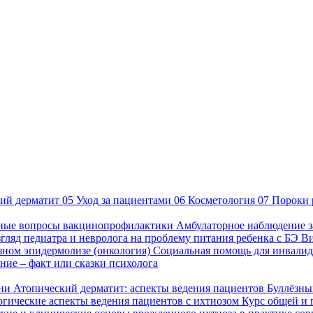
ий дерматит
05
Уход за пациентами
06
Косметология
07
Пороки 
ные вопросы вакцинопрофилактики
Амбулаторное наблюдение з
гляд педиатра и невролога на проблему питания ребенка с БЭ
В
езном эпидермолизе (онкология)
Социальная помощь для инвалид
ие – факт или сказки психолога
зни
Атопический дерматит: аспекты ведения пациентов
Буллёзны
гические аспекты ведения пациентов с ихтиозом
Курс общей и 