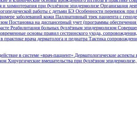
кие и клинические основы врожденного ихтиоза в практике со
я и химиотерапия при буллёзном эпидермолизе
Организация деят
огопедической работы с детьми БЭ
Особенности перевязок при 
римере заболеваний кожи
Паллиативный трек пациента с генод
озом
Постановка на диспансерный учет (программы обеспечени
расте
Реабилитация больных буллёзным эпидермолизом
Совершен
овременные основы правил сестринского ухода, сопровождения
в практике врача дерматолога и педиатра
Тактика сопровождени
ействие в системе «врач-пациент»
Дерматологические аспекты 
озом
Хирургические вмешательства при буллёзном эпидермолизе,