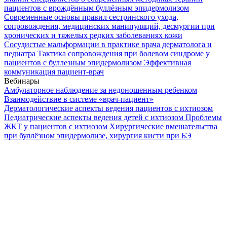
пациентов с врождённым буллёзным эпидермолизом
Современные основы правил сестринского ухода,
сопровождения, медицинских манипуляций, десмургии при
хронических и тяжелых редких заболеваниях кожи
Сосудистые мальформации в практике врача дерматолога и
педиатра
Тактика сопровождения при болевом синдроме у
пациентов с буллезным эпидермолизом
Эффективная
коммуникация пациент-врач
Вебинары
Амбулаторное наблюдение за недоношенным ребенком
Взаимодействие в системе «врач-пациент»
Дерматологические аспекты ведения пациентов с ихтиозом
Педиатрические аспекты ведения детей с ихтиозом
Проблемы
ЖКТ у пациентов с ихтиозом
Хирургические вмешательства
при буллёзном эпидермолизе, хирургия кисти при БЭ