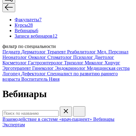
Факультеты
7
Курсы
28
Вебинары
6
Записи вебинаров
12
фильтр по специальности
Педиатр
Дерматолог
Терапевт
Реабилитолог
Мед. Персонал
Неонатолог
Онколог
Стоматолог
Психолог
Диетолог
Косметолог
Гастроэнтеролог
Трихолог
Миколог
Хирург
Эрготерапевт
Гинеколог
Эндокринолог
Медицинская сестра
Логопед
Дефектолог
Специалист по развитию раннего
возраста
Воспитатель
Няня
Вебинары
Взаимодействие в системе «врач-пациент»
Вебинары
Экспертам