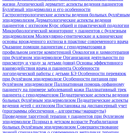
жизни
Атопический дерматит: аспекты ведения пациентов
Буллёзный эпидермолиз и его особенности
Гастроэнтерологические аспекты ведения больных буллёзным
эпидермолизом
Дерматологические аспекты ведения
пациентов с ихтиозом
Курс общей и практической подологии
Микробиологический мониторинг у пациентов с буллезным
эпидермолизом
Молекулярно-генетические и клинические
основы врожденного ихтиоза в практике современного врача
Оказание помощи пациентам с генодерматозами в
профильном центре компетенций
Онкология и химиотерапия
при буллёзном эпидермолизе
Организация деятельности по
присмотру и уходу за детьми (няня)
Основы эффективного
взаимодействия врача и пациента
Особенности
логопедической работы с детьми БЭ
Особенности перевязок
при буллёзном эпидермолизе
Особенности питания при
буллёзном эпидермолизе
Паллиативная помощь орфанному
пациенту на примере заболеваний кожи
Паллиативный трек
пациента с генодерматозом
Педиатрические аспекты ведения
больных буллёзным эпидермолизом
Педиатрические аспекты
ведения детей с ихтиозом
Постановка на диспансерный учет
(программы обеспечения – алгоритмы+маршруты)
Проведение таргетной терапии у пациентов при буллезном
эпидермолизе
Псориаз в детском возрасте
Реабилитация
больных буллёзным эпидермолизом
Совершенствование
знаний специалистов о современных методиках терапии