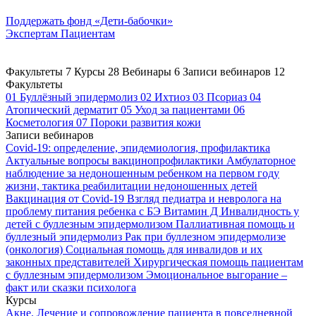
Поддержать
фонд «Дети-бабочки»
Экспертам
Пациентам
Факультеты
7
Курсы
28
Вебинары
6
Записи вебинаров
12
Факультеты
01
Буллёзный эпидермолиз
02
Ихтиоз
03
Псориаз
04
Атопический дерматит
05
Уход за пациентами
06
Косметология
07
Пороки развития кожи
Записи вебинаров
Covid-19: определение, эпидемиология, профилактика
Актуальные вопросы вакцинопрофилактики
Амбулаторное
наблюдение за недоношенным ребенком на первом году
жизни, тактика реабилитации недоношенных детей
Вакцинация от Covid-19
Взгляд педиатра и невролога на
проблему питания ребенка с БЭ
Витамин Д
Инвалидность у
детей с буллезным эпидермолизом
Паллиативная помощь и
буллезный эпидермолиз
Рак при буллезном эпидермолизе
(онкология)
Социальная помощь для инвалидов и их
законных представителей
Хирургическая помощь пациентам
с буллезным эпидермолизом
Эмоциональное выгорание –
факт или сказки психолога
Курсы
Акне. Лечение и сопровождение пациента в повседневной