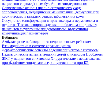
пациентов с врождённым буллёзным эпидермолизом
Современные основы правил сестринского ухода,
сопровождения, медицинских манипуляций, десмургии при
хронических и тяжелых редких заболеваниях кожи
Сосудистые мальформации в практике врача дерматолога и
педиатра
Тактика сопровождения при болевом синдроме у
пациентов с буллезным эпидермолизом
Эффективная
коммуникация пациент-врач
Вебинары
Амбулаторное наблюдение за недоношенным ребенком
Взаимодействие в системе «врач-пациент»
Дерматологические аспекты ведения пациентов с ихтиозом
Педиатрические аспекты ведения детей с ихтиозом
Проблемы
ЖКТ у пациентов с ихтиозом
Хирургические вмешательства
при буллёзном эпидермолизе, хирургия кисти при БЭ