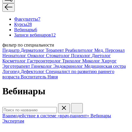
Факультеты
7
Курсы
28
Вебинары
6
Записи вебинаров
12
фильтр по специальности
Педиатр
Дерматолог
Терапевт
Реабилитолог
Мед. Персонал
Неонатолог
Онколог
Стоматолог
Психолог
Диетолог
Косметолог
Гастроэнтеролог
Трихолог
Миколог
Хирург
Эрготерапевт
Гинеколог
Эндокринолог
Медицинская сестра
Логопед
Дефектолог
Специалист по развитию раннего
возраста
Воспитатель
Няня
Вебинары
Взаимодействие в системе «врач-пациент»
Вебинары
Экспертам