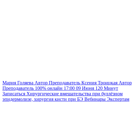
Мария Голяева
Автор
Преподаватель
Ксения Троицкая
Автор
Преподаватель
100% онлайн
17:00
09 Июня
120
Минут
Записаться
Хирургические вмешательства при буллёзном
эпидермолизе, хирургия кисти при БЭ
Вебинары
Экспертам