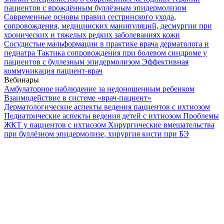
пациентов с врождённым буллёзным эпидермолизом
Современные основы правил сестринского ухода,
сопровождения, медицинских манипуляций, десмургии при
хронических и тяжелых редких заболеваниях кожи
Сосудистые мальформации в практике врача дерматолога и
педиатра
Тактика сопровождения при болевом синдроме у
пациентов с буллезным эпидермолизом
Эффективная
коммуникация пациент-врач
Вебинары
Амбулаторное наблюдение за недоношенным ребенком
Взаимодействие в системе «врач-пациент»
Дерматологические аспекты ведения пациентов с ихтиозом
Педиатрические аспекты ведения детей с ихтиозом
Проблемы
ЖКТ у пациентов с ихтиозом
Хирургические вмешательства
при буллёзном эпидермолизе, хирургия кисти при БЭ