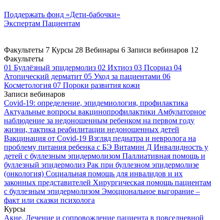
Поддержать
фонд «Дети-бабочки»
Экспертам
Пациентам
Факультеты
7
Курсы
28
Вебинары
6
Записи вебинаров
12
Факультеты
01
Буллёзный эпидермолиз
02
Ихтиоз
03
Псориаз
04
Атопический дерматит
05
Уход за пациентами
06
Косметология
07
Пороки развития кожи
Записи вебинаров
Covid-19: определение, эпидемиология, профилактика
Актуальные вопросы вакцинопрофилактики
Амбулаторное
наблюдение за недоношенным ребенком на первом году
жизни, тактика реабилитации недоношенных детей
Вакцинация от Covid-19
Взгляд педиатра и невролога на
проблему питания ребенка с БЭ
Витамин Д
Инвалидность у
детей с буллезным эпидермолизом
Паллиативная помощь и
буллезный эпидермолиз
Рак при буллезном эпидермолизе
(онкология)
Социальная помощь для инвалидов и их
законных представителей
Хирургическая помощь пациентам
с буллезным эпидермолизом
Эмоциональное выгорание –
факт или сказки психолога
Курсы
Акне. Лечение и сопровождение пациента в повседневной