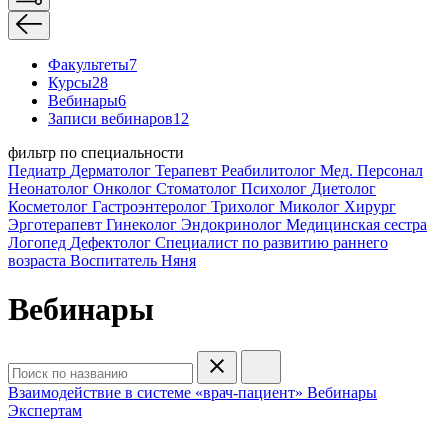
Факультеты
7
Курсы
28
Вебинары
6
Записи вебинаров
12
фильтр по специальности
Педиатр
Дерматолог
Терапевт
Реабилитолог
Мед. Персонал
Неонатолог
Онколог
Стоматолог
Психолог
Диетолог
Косметолог
Гастроэнтеролог
Трихолог
Миколог
Хирург
Эрготерапевт
Гинеколог
Эндокринолог
Медицинская сестра
Логопед
Дефектолог
Специалист по развитию раннего
возраста
Воспитатель
Няня
Вебинары
Взаимодействие в системе «врач-пациент»
Вебинары
Экспертам