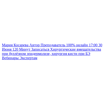
Мария Косарева
Автор
Преподаватель
100% онлайн
17:00
30
Июня
120
Минут
Записаться
Хирургические вмешательства
при буллёзном эпидермолизе, хирургия кисти при БЭ
Вебинары
Экспертам