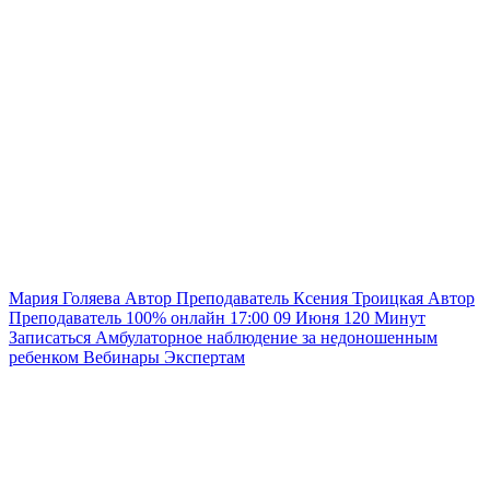
Мария Голяева
Автор
Преподаватель
Ксения Троицкая
Автор
Преподаватель
100% онлайн
17:00
09 Июня
120
Минут
Записаться
Амбулаторное наблюдение за недоношенным
ребенком
Вебинары
Экспертам