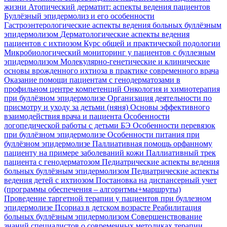
жизни
Атопический дерматит: аспекты ведения пациентов
Буллёзный эпидермолиз и его особенности
Гастроэнтерологические аспекты ведения больных буллёзным
эпидермолизом
Дерматологические аспекты ведения
пациентов с ихтиозом
Курс общей и практической подологии
Микробиологический мониторинг у пациентов с буллезным
эпидермолизом
Молекулярно-генетические и клинические
основы врожденного ихтиоза в практике современного врача
Оказание помощи пациентам с генодерматозами в
профильном центре компетенций
Онкология и химиотерапия
при буллёзном эпидермолизе
Организация деятельности по
присмотру и уходу за детьми (няня)
Основы эффективного
взаимодействия врача и пациента
Особенности
логопедической работы с детьми БЭ
Особенности перевязок
при буллёзном эпидермолизе
Особенности питания при
буллёзном эпидермолизе
Паллиативная помощь орфанному
пациенту на примере заболеваний кожи
Паллиативный трек
пациента с генодерматозом
Педиатрические аспекты ведения
больных буллёзным эпидермолизом
Педиатрические аспекты
ведения детей с ихтиозом
Постановка на диспансерный учет
(программы обеспечения – алгоритмы+маршруты)
Проведение таргетной терапии у пациентов при буллезном
эпидермолизе
Псориаз в детском возрасте
Реабилитация
больных буллёзным эпидермолизом
Совершенствование
знаний специалистов о современных методиках терапии