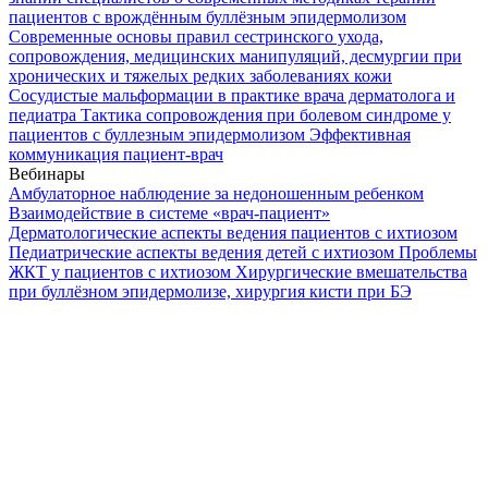
пациентов с врождённым буллёзным эпидермолизом
Современные основы правил сестринского ухода,
сопровождения, медицинских манипуляций, десмургии при
хронических и тяжелых редких заболеваниях кожи
Сосудистые мальформации в практике врача дерматолога и
педиатра
Тактика сопровождения при болевом синдроме у
пациентов с буллезным эпидермолизом
Эффективная
коммуникация пациент-врач
Вебинары
Амбулаторное наблюдение за недоношенным ребенком
Взаимодействие в системе «врач-пациент»
Дерматологические аспекты ведения пациентов с ихтиозом
Педиатрические аспекты ведения детей с ихтиозом
Проблемы
ЖКТ у пациентов с ихтиозом
Хирургические вмешательства
при буллёзном эпидермолизе, хирургия кисти при БЭ