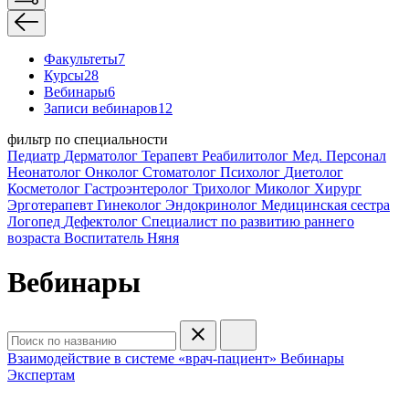
Факультеты
7
Курсы
28
Вебинары
6
Записи вебинаров
12
фильтр по специальности
Педиатр
Дерматолог
Терапевт
Реабилитолог
Мед. Персонал
Неонатолог
Онколог
Стоматолог
Психолог
Диетолог
Косметолог
Гастроэнтеролог
Трихолог
Миколог
Хирург
Эрготерапевт
Гинеколог
Эндокринолог
Медицинская сестра
Логопед
Дефектолог
Специалист по развитию раннего
возраста
Воспитатель
Няня
Вебинары
Взаимодействие в системе «врач-пациент»
Вебинары
Экспертам