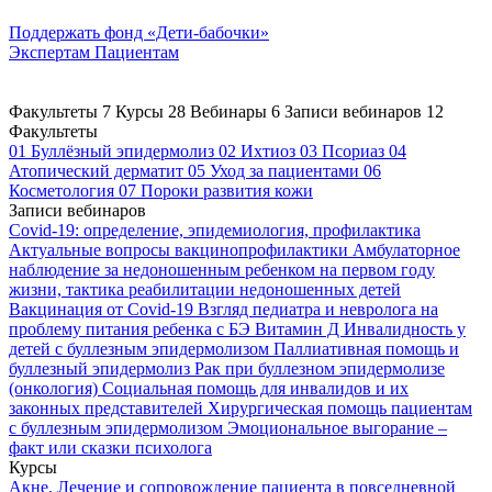
Поддержать
фонд «Дети-бабочки»
Экспертам
Пациентам
Факультеты
7
Курсы
28
Вебинары
6
Записи вебинаров
12
Факультеты
01
Буллёзный эпидермолиз
02
Ихтиоз
03
Псориаз
04
Атопический дерматит
05
Уход за пациентами
06
Косметология
07
Пороки развития кожи
Записи вебинаров
Covid-19: определение, эпидемиология, профилактика
Актуальные вопросы вакцинопрофилактики
Амбулаторное
наблюдение за недоношенным ребенком на первом году
жизни, тактика реабилитации недоношенных детей
Вакцинация от Covid-19
Взгляд педиатра и невролога на
проблему питания ребенка с БЭ
Витамин Д
Инвалидность у
детей с буллезным эпидермолизом
Паллиативная помощь и
буллезный эпидермолиз
Рак при буллезном эпидермолизе
(онкология)
Социальная помощь для инвалидов и их
законных представителей
Хирургическая помощь пациентам
с буллезным эпидермолизом
Эмоциональное выгорание –
факт или сказки психолога
Курсы
Акне. Лечение и сопровождение пациента в повседневной