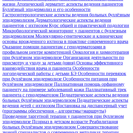
жизни
Атопический дерматит: аспекты ведения пациентов
Буллёзный эпидермолиз и его особенности
Гастроэнтерологические аспекты ведения больных буллёзным
эпидермолизом
Дерматологические аспекты ведения
пациентов с ихтиозом
Курс общей и практической подологии
Микробиологический мониторинг у пациентов с буллезным
эпидермолизом
Молекулярно-генетические и клинические
основы врожденного ихтиоза в практике современного врача
Оказание помощи пациентам с генодерматозами в
профильном центре компетенций
Онкология и химиотерапия
при буллёзном эпидермолизе
Организация деятельности по
присмотру и уходу за детьми (няня)
Основы эффективного
взаимодействия врача и пациента
Особенности
логопедической работы с детьми БЭ
Особенности перевязок
при буллёзном эпидермолизе
Особенности питания при
буллёзном эпидермолизе
Паллиативная помощь орфанному
пациенту на примере заболеваний кожи
Паллиативный трек
пациента с генодерматозом
Педиатрические аспекты ведения
больных буллёзным эпидермолизом
Педиатрические аспекты
ведения детей с ихтиозом
Постановка на диспансерный учет
(программы обеспечения – алгоритмы+маршруты)
Проведение таргетной терапии у пациентов при буллезном
эпидермолизе
Псориаз в детском возрасте
Реабилитация
больных буллёзным эпидермолизом
Совершенствование
знаний специалистов о современных методиках терапии