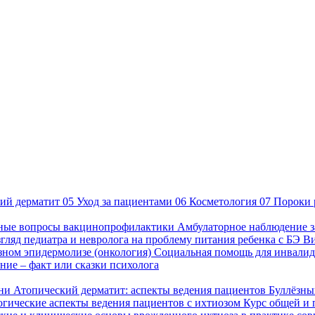
ий дерматит
05
Уход за пациентами
06
Косметология
07
Пороки 
ные вопросы вакцинопрофилактики
Амбулаторное наблюдение з
гляд педиатра и невролога на проблему питания ребенка с БЭ
В
езном эпидермолизе (онкология)
Социальная помощь для инвалид
ие – факт или сказки психолога
зни
Атопический дерматит: аспекты ведения пациентов
Буллёзны
гические аспекты ведения пациентов с ихтиозом
Курс общей и 