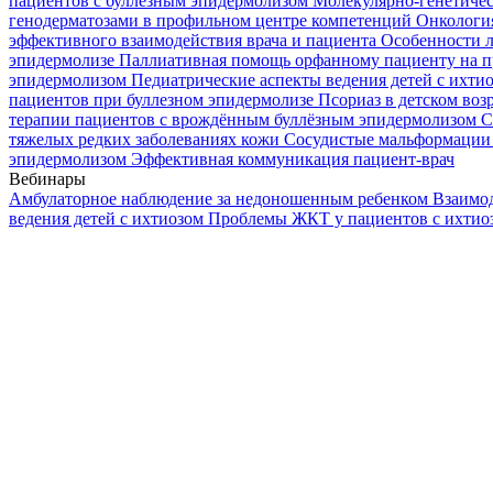
пациентов с буллезным эпидермолизом
Молекулярно-генетичес
генодерматозами в профильном центре компетенций
Онкологи
эффективного взаимодействия врача и пациента
Особенности л
эпидермолизе
Паллиативная помощь орфанному пациенту на п
эпидермолизом
Педиатрические аспекты ведения детей с ихти
пациентов при буллезном эпидермолизе
Псориаз в детском воз
терапии пациентов с врождённым буллёзным эпидермолизом
С
тяжелых редких заболеваниях кожи
Сосудистые мальформации 
эпидермолизом
Эффективная коммуникация пациент-врач
Вебинары
Амбулаторное наблюдение за недоношенным ребенком
Взаимод
ведения детей с ихтиозом
Проблемы ЖКТ у пациентов с ихти