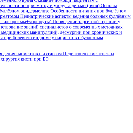
временного врача
Оказание помощи пациентам с
ельности по присмотру и уходу за детьми (няня)
Основы
буллёзном эпидермолизе
Особенности питания при буллёзном
ерматозом
Педиатрические аспекты ведения больных буллёзным
я – алгоритмы+маршруты)
Проведение таргетной терапии у
ствование знаний специалистов о современных методиках
, медицинских манипуляций, десмургии при хронических и
я при болевом синдроме у пациентов с буллезным
ведения пациентов с ихтиозом
Педиатрические аспекты
 хирургия кисти при БЭ