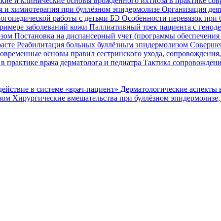
кие и клинические основы врожденного ихтиоза в практике со
я и химиотерапия при буллёзном эпидермолизе
Организация деят
огопедической работы с детьми БЭ
Особенности перевязок при 
римере заболеваний кожи
Паллиативный трек пациента с генод
озом
Постановка на диспансерный учет (программы обеспечени
расте
Реабилитация больных буллёзным эпидермолизом
Совершен
овременные основы правил сестринского ухода, сопровождения
в практике врача дерматолога и педиатра
Тактика сопровождени
ействие в системе «врач-пациент»
Дерматологические аспекты 
озом
Хирургические вмешательства при буллёзном эпидермолизе,