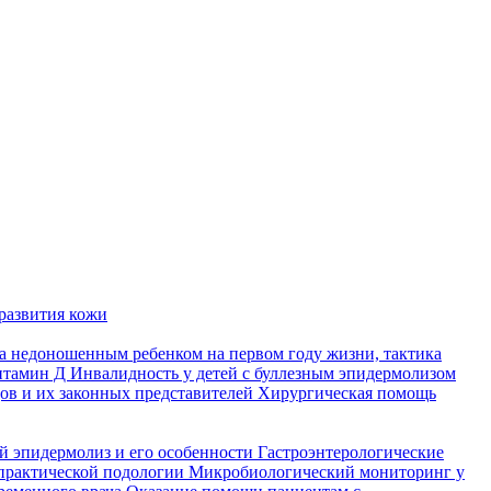
развития кожи
а недоношенным ребенком на первом году жизни, тактика
итамин Д
Инвалидность у детей с буллезным эпидермолизом
ов и их законных представителей
Хирургическая помощь
й эпидермолиз и его особенности
Гастроэнтерологические
практической подологии
Микробиологический мониторинг у