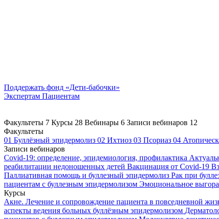
Поддержать
фонд «Дети-бабочки»
Экспертам
Пациентам
Факультеты
7
Курсы
28
Вебинары
6
Записи вебинаров
12
Факультеты
01
Буллёзный эпидермолиз
02
Ихтиоз
03
Псориаз
04
Атопическ
Записи вебинаров
Covid-19: определение, эпидемиология, профилактика
Актуаль
реабилитации недоношенных детей
Вакцинация от Covid-19
Вз
Паллиативная помощь и буллезный эпидермолиз
Рак при булл
пациентам с буллезным эпидермолизом
Эмоциональное выгоран
Курсы
Акне. Лечение и сопровождение пациента в повседневной жи
аспекты ведения больных буллёзным эпидермолизом
Дерматоло