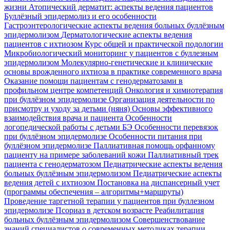
жизни
Атопический дерматит: аспекты ведения пациентов
Буллёзный эпидермолиз и его особенности
Гастроэнтерологические аспекты ведения больных буллёзным
эпидермолизом
Дерматологические аспекты ведения
пациентов с ихтиозом
Курс общей и практической подологии
Микробиологический мониторинг у пациентов с буллезным
эпидермолизом
Молекулярно-генетические и клинические
основы врожденного ихтиоза в практике современного врача
Оказание помощи пациентам с генодерматозами в
профильном центре компетенций
Онкология и химиотерапия
при буллёзном эпидермолизе
Организация деятельности по
присмотру и уходу за детьми (няня)
Основы эффективного
взаимодействия врача и пациента
Особенности
логопедической работы с детьми БЭ
Особенности перевязок
при буллёзном эпидермолизе
Особенности питания при
буллёзном эпидермолизе
Паллиативная помощь орфанному
пациенту на примере заболеваний кожи
Паллиативный трек
пациента с генодерматозом
Педиатрические аспекты ведения
больных буллёзным эпидермолизом
Педиатрические аспекты
ведения детей с ихтиозом
Постановка на диспансерный учет
(программы обеспечения – алгоритмы+маршруты)
Проведение таргетной терапии у пациентов при буллезном
эпидермолизе
Псориаз в детском возрасте
Реабилитация
больных буллёзным эпидермолизом
Совершенствование
знаний специалистов о современных методиках терапии