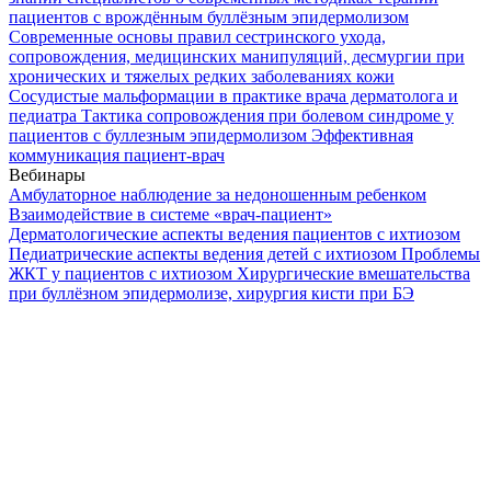
пациентов с врождённым буллёзным эпидермолизом
Современные основы правил сестринского ухода,
сопровождения, медицинских манипуляций, десмургии при
хронических и тяжелых редких заболеваниях кожи
Сосудистые мальформации в практике врача дерматолога и
педиатра
Тактика сопровождения при болевом синдроме у
пациентов с буллезным эпидермолизом
Эффективная
коммуникация пациент-врач
Вебинары
Амбулаторное наблюдение за недоношенным ребенком
Взаимодействие в системе «врач-пациент»
Дерматологические аспекты ведения пациентов с ихтиозом
Педиатрические аспекты ведения детей с ихтиозом
Проблемы
ЖКТ у пациентов с ихтиозом
Хирургические вмешательства
при буллёзном эпидермолизе, хирургия кисти при БЭ