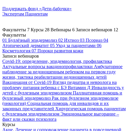
Поддержать
фонд «Дети-бабочки»
Экспертам
Пациентам
Факультеты
7
Курсы
28
Вебинары
6
Записи вебинаров
12
Факультеты
01
Буллёзный эпидермолиз
02
Ихтиоз
03
Псориаз
04
Атопический дерматит
05
Уход за пациентами
06
Косметология
07
Пороки развития кожи
Записи вебинаров
Covid-19: определение, эпидемиология, профилактика
Актуальные вопросы вакцинопрофилактики
Амбулаторное
наблюдение за недоношенным ребенком на первом году
жизни, тактика реабилитации недоношенных детей
Вакцинация от Covid-19
Взгляд педиатра и невролога на
проблему питания ребенка с БЭ
Витамин Д
Инвалидность у
детей с буллезным эпидермолизом
Паллиативная помощь и
буллезный эпидермолиз
Рак при буллезном эпидермолизе
(онкология)
Социальная помощь для инвалидов и их
законных представителей
Хирургическая помощь пациентам
с буллезным эпидермолизом
Эмоциональное выгорание –
факт или сказки психолога
Курсы
Акне. Лечение и сопровождение пациента в повседневной