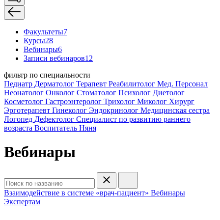
Факультеты
7
Курсы
28
Вебинары
6
Записи вебинаров
12
фильтр по специальности
Педиатр
Дерматолог
Терапевт
Реабилитолог
Мед. Персонал
Неонатолог
Онколог
Стоматолог
Психолог
Диетолог
Косметолог
Гастроэнтеролог
Трихолог
Миколог
Хирург
Эрготерапевт
Гинеколог
Эндокринолог
Медицинская сестра
Логопед
Дефектолог
Специалист по развитию раннего
возраста
Воспитатель
Няня
Вебинары
Взаимодействие в системе «врач-пациент»
Вебинары
Экспертам