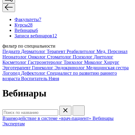
Факультеты
7
Курсы
28
Вебинары
6
Записи вебинаров
12
фильтр по специальности
Педиатр
Дерматолог
Терапевт
Реабилитолог
Мед. Персонал
Неонатолог
Онколог
Стоматолог
Психолог
Диетолог
Косметолог
Гастроэнтеролог
Трихолог
Миколог
Хирург
Эрготерапевт
Гинеколог
Эндокринолог
Медицинская сестра
Логопед
Дефектолог
Специалист по развитию раннего
возраста
Воспитатель
Няня
Вебинары
Взаимодействие в системе «врач-пациент»
Вебинары
Экспертам