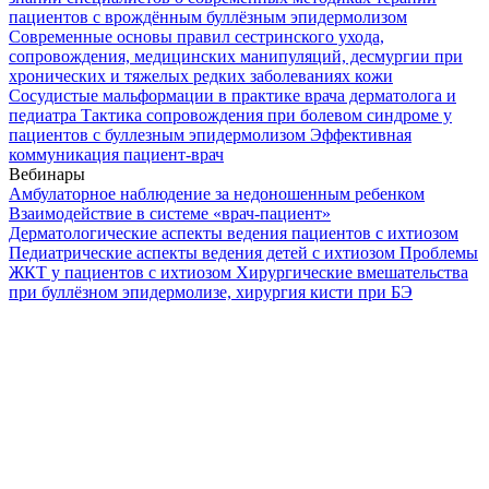
пациентов с врождённым буллёзным эпидермолизом
Современные основы правил сестринского ухода,
сопровождения, медицинских манипуляций, десмургии при
хронических и тяжелых редких заболеваниях кожи
Сосудистые мальформации в практике врача дерматолога и
педиатра
Тактика сопровождения при болевом синдроме у
пациентов с буллезным эпидермолизом
Эффективная
коммуникация пациент-врач
Вебинары
Амбулаторное наблюдение за недоношенным ребенком
Взаимодействие в системе «врач-пациент»
Дерматологические аспекты ведения пациентов с ихтиозом
Педиатрические аспекты ведения детей с ихтиозом
Проблемы
ЖКТ у пациентов с ихтиозом
Хирургические вмешательства
при буллёзном эпидермолизе, хирургия кисти при БЭ