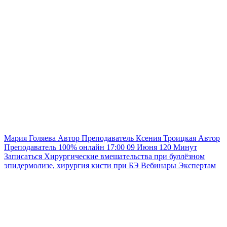
Мария Голяева
Автор
Преподаватель
Ксения Троицкая
Автор
Преподаватель
100% онлайн
17:00
09 Июня
120
Минут
Записаться
Хирургические вмешательства при буллёзном
эпидермолизе, хирургия кисти при БЭ
Вебинары
Экспертам