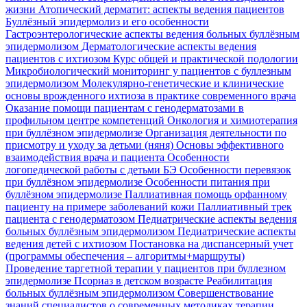
жизни
Атопический дерматит: аспекты ведения пациентов
Буллёзный эпидермолиз и его особенности
Гастроэнтерологические аспекты ведения больных буллёзным
эпидермолизом
Дерматологические аспекты ведения
пациентов с ихтиозом
Курс общей и практической подологии
Микробиологический мониторинг у пациентов с буллезным
эпидермолизом
Молекулярно-генетические и клинические
основы врожденного ихтиоза в практике современного врача
Оказание помощи пациентам с генодерматозами в
профильном центре компетенций
Онкология и химиотерапия
при буллёзном эпидермолизе
Организация деятельности по
присмотру и уходу за детьми (няня)
Основы эффективного
взаимодействия врача и пациента
Особенности
логопедической работы с детьми БЭ
Особенности перевязок
при буллёзном эпидермолизе
Особенности питания при
буллёзном эпидермолизе
Паллиативная помощь орфанному
пациенту на примере заболеваний кожи
Паллиативный трек
пациента с генодерматозом
Педиатрические аспекты ведения
больных буллёзным эпидермолизом
Педиатрические аспекты
ведения детей с ихтиозом
Постановка на диспансерный учет
(программы обеспечения – алгоритмы+маршруты)
Проведение таргетной терапии у пациентов при буллезном
эпидермолизе
Псориаз в детском возрасте
Реабилитация
больных буллёзным эпидермолизом
Совершенствование
знаний специалистов о современных методиках терапии