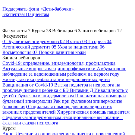
Поддержать
фонд «Дети-бабочки»
Экспертам
Пациентам
Факультеты
7
Курсы
28
Вебинары
6
Записи вебинаров
12
Факультеты
01
Буллёзный эпидермолиз
02
Ихтиоз
03
Псориаз
04
Атопический дерматит
05
Уход за пациентами
06
Косметология
07
Пороки развития кожи
Записи вебинаров
Covid-19: определение, эпидемиология, профилактика
Актуальные вопросы вакцинопрофилактики
Амбулаторное
наблюдение за недоношенным ребенком на первом году
жизни, тактика реабилитации недоношенных детей
Вакцинация от Covid-19
Взгляд педиатра и невролога на
проблему питания ребенка с БЭ
Витамин Д
Инвалидность у
детей с буллезным эпидермолизом
Паллиативная помощь и
буллезный эпидермолиз
Рак при буллезном эпидермолизе
(онкология)
Социальная помощь для инвалидов и их
законных представителей
Хирургическая помощь пациентам
с буллезным эпидермолизом
Эмоциональное выгорание –
факт или сказки психолога
Курсы
Акне. Лечение и сопровождение пациента в повседневной