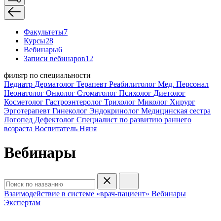
Факультеты
7
Курсы
28
Вебинары
6
Записи вебинаров
12
фильтр по специальности
Педиатр
Дерматолог
Терапевт
Реабилитолог
Мед. Персонал
Неонатолог
Онколог
Стоматолог
Психолог
Диетолог
Косметолог
Гастроэнтеролог
Трихолог
Миколог
Хирург
Эрготерапевт
Гинеколог
Эндокринолог
Медицинская сестра
Логопед
Дефектолог
Специалист по развитию раннего
возраста
Воспитатель
Няня
Вебинары
Взаимодействие в системе «врач-пациент»
Вебинары
Экспертам