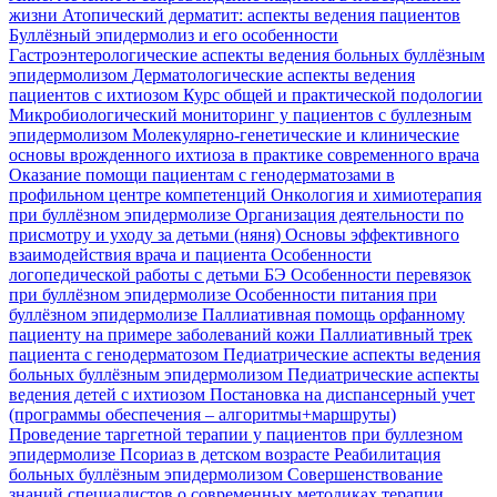
жизни
Атопический дерматит: аспекты ведения пациентов
Буллёзный эпидермолиз и его особенности
Гастроэнтерологические аспекты ведения больных буллёзным
эпидермолизом
Дерматологические аспекты ведения
пациентов с ихтиозом
Курс общей и практической подологии
Микробиологический мониторинг у пациентов с буллезным
эпидермолизом
Молекулярно-генетические и клинические
основы врожденного ихтиоза в практике современного врача
Оказание помощи пациентам с генодерматозами в
профильном центре компетенций
Онкология и химиотерапия
при буллёзном эпидермолизе
Организация деятельности по
присмотру и уходу за детьми (няня)
Основы эффективного
взаимодействия врача и пациента
Особенности
логопедической работы с детьми БЭ
Особенности перевязок
при буллёзном эпидермолизе
Особенности питания при
буллёзном эпидермолизе
Паллиативная помощь орфанному
пациенту на примере заболеваний кожи
Паллиативный трек
пациента с генодерматозом
Педиатрические аспекты ведения
больных буллёзным эпидермолизом
Педиатрические аспекты
ведения детей с ихтиозом
Постановка на диспансерный учет
(программы обеспечения – алгоритмы+маршруты)
Проведение таргетной терапии у пациентов при буллезном
эпидермолизе
Псориаз в детском возрасте
Реабилитация
больных буллёзным эпидермолизом
Совершенствование
знаний специалистов о современных методиках терапии