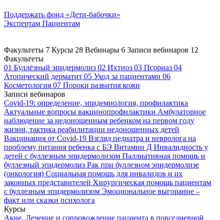
Поддержать
фонд «Дети-бабочки»
Экспертам
Пациентам
Факультеты
7
Курсы
28
Вебинары
6
Записи вебинаров
12
Факультеты
01
Буллёзный эпидермолиз
02
Ихтиоз
03
Псориаз
04
Атопический дерматит
05
Уход за пациентами
06
Косметология
07
Пороки развития кожи
Записи вебинаров
Covid-19: определение, эпидемиология, профилактика
Актуальные вопросы вакцинопрофилактики
Амбулаторное
наблюдение за недоношенным ребенком на первом году
жизни, тактика реабилитации недоношенных детей
Вакцинация от Covid-19
Взгляд педиатра и невролога на
проблему питания ребенка с БЭ
Витамин Д
Инвалидность у
детей с буллезным эпидермолизом
Паллиативная помощь и
буллезный эпидермолиз
Рак при буллезном эпидермолизе
(онкология)
Социальная помощь для инвалидов и их
законных представителей
Хирургическая помощь пациентам
с буллезным эпидермолизом
Эмоциональное выгорание –
факт или сказки психолога
Курсы
Акне. Лечение и сопровождение пациента в повседневной