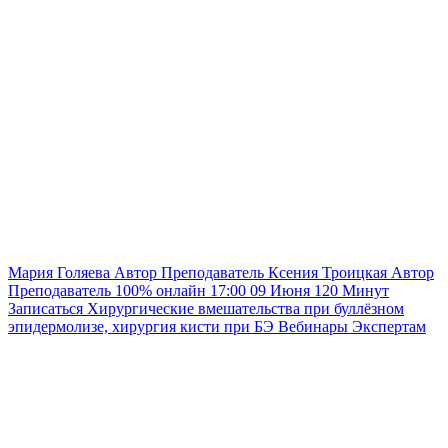
Мария Голяева
Автор
Преподаватель
Ксения Троицкая
Автор
Преподаватель
100% онлайн
17:00
09 Июня
120
Минут
Записаться
Хирургические вмешательства при буллёзном
эпидермолизе, хирургия кисти при БЭ
Вебинары
Экспертам