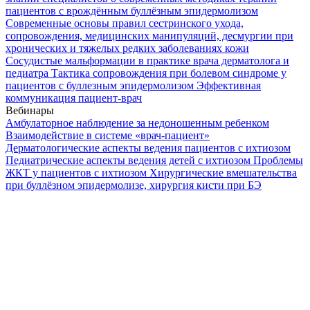
пациентов с врождённым буллёзным эпидермолизом
Современные основы правил сестринского ухода,
сопровождения, медицинских манипуляций, десмургии при
хронических и тяжелых редких заболеваниях кожи
Сосудистые мальформации в практике врача дерматолога и
педиатра
Тактика сопровождения при болевом синдроме у
пациентов с буллезным эпидермолизом
Эффективная
коммуникация пациент-врач
Вебинары
Амбулаторное наблюдение за недоношенным ребенком
Взаимодействие в системе «врач-пациент»
Дерматологические аспекты ведения пациентов с ихтиозом
Педиатрические аспекты ведения детей с ихтиозом
Проблемы
ЖКТ у пациентов с ихтиозом
Хирургические вмешательства
при буллёзном эпидермолизе, хирургия кисти при БЭ