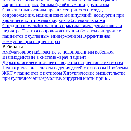
пациентов с врождённым буллёзным эпидермолизом
Современные основы правил сестринского ухода,
сопровождения, медицинских манипуляций, десмургии при
хронических и тяжелых редких заболеваниях кожи
Сосудистые мальформации в практике врача дерматолога и
педиатра
Тактика сопровождения при болевом синдроме у
пациентов с буллезным эпидермолизом
Эффективная
коммуникация пациент-врач
Вебинары
Амбулаторное наблюдение за недоношенным ребенком
Взаимодействие в системе «врач-пациент»
Дерматологические аспекты ведения пациентов с ихтиозом
Педиатрические аспекты ведения детей с ихтиозом
Проблемы
ЖКТ у пациентов с ихтиозом
Хирургические вмешательства
при буллёзном эпидермолизе, хирургия кисти при БЭ