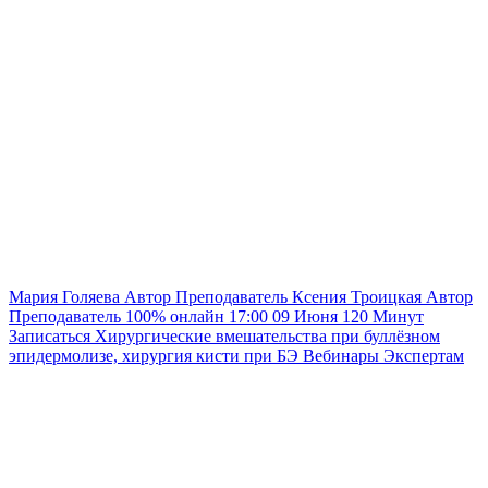
Мария Голяева
Автор
Преподаватель
Ксения Троицкая
Автор
Преподаватель
100% онлайн
17:00
09 Июня
120
Минут
Записаться
Хирургические вмешательства при буллёзном
эпидермолизе, хирургия кисти при БЭ
Вебинары
Экспертам