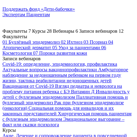
Поддержать
фонд «Дети-бабочки»
Экспертам
Пациентам
Факультеты
7
Курсы
28
Вебинары
6
Записи вебинаров
12
Факультеты
01
Буллёзный эпидермолиз
02
Ихтиоз
03
Псориаз
04
Атопический дерматит
05
Уход за пациентами
06
Косметология
07
Пороки развития кожи
Записи вебинаров
Covid-19: определение, эпидемиология, профилактика
Актуальные вопросы вакцинопрофилактики
Амбулаторное
наблюдение за недоношенным ребенком на первом году
жизни, тактика реабилитации недоношенных детей
Вакцинация от Covid-19
Взгляд педиатра и невролога на
проблему питания ребенка с БЭ
Витамин Д
Инвалидность у
детей с буллезным эпидермолизом
Паллиативная помощь и
буллезный эпидермолиз
Рак при буллезном эпидермолизе
(онкология)
Социальная помощь для инвалидов и их
законных представителей
Хирургическая помощь пациентам
с буллезным эпидермолизом
Эмоциональное выгорание –
факт или сказки психолога
Курсы
Акне. Лечение и сопровождение пациента в повседневной