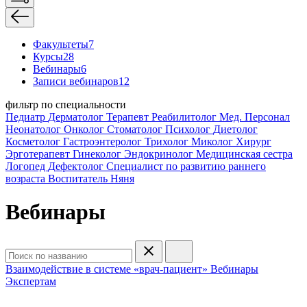
Факультеты
7
Курсы
28
Вебинары
6
Записи вебинаров
12
фильтр по специальности
Педиатр
Дерматолог
Терапевт
Реабилитолог
Мед. Персонал
Неонатолог
Онколог
Стоматолог
Психолог
Диетолог
Косметолог
Гастроэнтеролог
Трихолог
Миколог
Хирург
Эрготерапевт
Гинеколог
Эндокринолог
Медицинская сестра
Логопед
Дефектолог
Специалист по развитию раннего
возраста
Воспитатель
Няня
Вебинары
Взаимодействие в системе «врач-пациент»
Вебинары
Экспертам