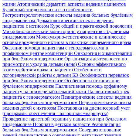
жизни
Атопический дерматит: аспекты ведения пациентов
Буллёзный эпидермолиз и его особенности
Гастроэнтерологические аспекты ведения больных буллёзным
эпидермолизом
Дерматологические аспекты ведения
пациентов с ихтиозом
Курс общей и практической подологии
Микробиологический мониторинг у пациентов с буллезным
эпидермолизом
Молекулярно-генетические и клинические
основы врожденного ихтиоза в практике современного врача
Оказание помощи пациентам с генодерматозами в
профильном центре компетенций
Онкология и химиотерапия
при буллёзном эпидермолизе
Организация деятельности по
присмотру и уходу за детьми (няня)
Основы эффективного
взаимодействия врача и пациента
Особенности
логопедической работы с детьми БЭ
Особенности перевязок
при буллёзном эпидермолизе
Особенности питания при
буллёзном эпидермолизе
Паллиативная помощь орфанному
пациенту на примере заболеваний кожи
Паллиативный трек
пациента с генодерматозом
Педиатрические аспекты ведения
больных буллёзным эпидермолизом
Педиатрические аспекты
ведения детей с ихтиозом
Постановка на диспансерный учет
(программы обеспечения – алгоритмы+маршруты)
Проведение таргетной терапии у пациентов при буллезном
эпидермолизе
Псориаз в детском возрасте
Реабилитация
больных буллёзным эпидермолизом
Совершенствование
знаний специалистов о современных методиках терапии