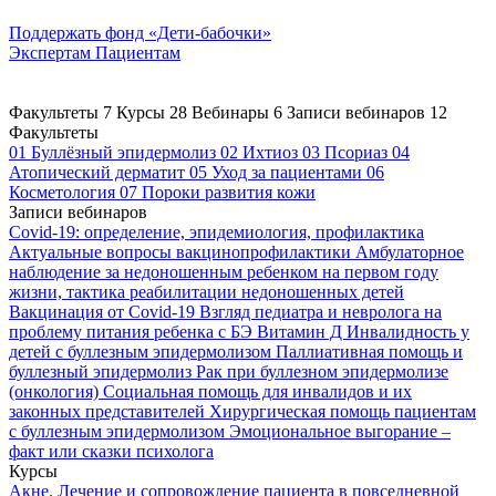
Поддержать
фонд «Дети-бабочки»
Экспертам
Пациентам
Факультеты
7
Курсы
28
Вебинары
6
Записи вебинаров
12
Факультеты
01
Буллёзный эпидермолиз
02
Ихтиоз
03
Псориаз
04
Атопический дерматит
05
Уход за пациентами
06
Косметология
07
Пороки развития кожи
Записи вебинаров
Covid-19: определение, эпидемиология, профилактика
Актуальные вопросы вакцинопрофилактики
Амбулаторное
наблюдение за недоношенным ребенком на первом году
жизни, тактика реабилитации недоношенных детей
Вакцинация от Covid-19
Взгляд педиатра и невролога на
проблему питания ребенка с БЭ
Витамин Д
Инвалидность у
детей с буллезным эпидермолизом
Паллиативная помощь и
буллезный эпидермолиз
Рак при буллезном эпидермолизе
(онкология)
Социальная помощь для инвалидов и их
законных представителей
Хирургическая помощь пациентам
с буллезным эпидермолизом
Эмоциональное выгорание –
факт или сказки психолога
Курсы
Акне. Лечение и сопровождение пациента в повседневной