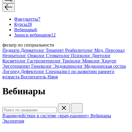
Факультеты
7
Курсы
28
Вебинары
6
Записи вебинаров
12
фильтр по специальности
Педиатр
Дерматолог
Терапевт
Реабилитолог
Мед. Персонал
Неонатолог
Онколог
Стоматолог
Психолог
Диетолог
Косметолог
Гастроэнтеролог
Трихолог
Миколог
Хирург
Эрготерапевт
Гинеколог
Эндокринолог
Медицинская сестра
Логопед
Дефектолог
Специалист по развитию раннего
возраста
Воспитатель
Няня
Вебинары
Взаимодействие в системе «врач-пациент»
Вебинары
Экспертам