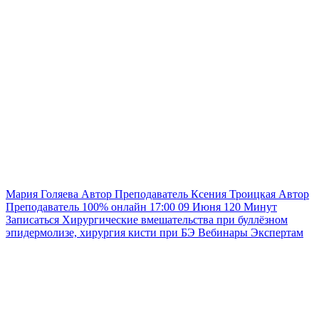
Мария Голяева
Автор
Преподаватель
Ксения Троицкая
Автор
Преподаватель
100% онлайн
17:00
09 Июня
120
Минут
Записаться
Хирургические вмешательства при буллёзном
эпидермолизе, хирургия кисти при БЭ
Вебинары
Экспертам