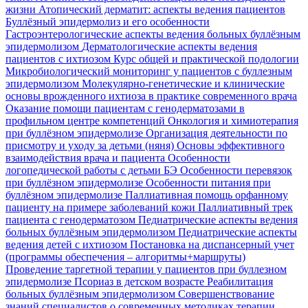
жизни
Атопический дерматит: аспекты ведения пациентов
Буллёзный эпидермолиз и его особенности
Гастроэнтерологические аспекты ведения больных буллёзным
эпидермолизом
Дерматологические аспекты ведения
пациентов с ихтиозом
Курс общей и практической подологии
Микробиологический мониторинг у пациентов с буллезным
эпидермолизом
Молекулярно-генетические и клинические
основы врожденного ихтиоза в практике современного врача
Оказание помощи пациентам с генодерматозами в
профильном центре компетенций
Онкология и химиотерапия
при буллёзном эпидермолизе
Организация деятельности по
присмотру и уходу за детьми (няня)
Основы эффективного
взаимодействия врача и пациента
Особенности
логопедической работы с детьми БЭ
Особенности перевязок
при буллёзном эпидермолизе
Особенности питания при
буллёзном эпидермолизе
Паллиативная помощь орфанному
пациенту на примере заболеваний кожи
Паллиативный трек
пациента с генодерматозом
Педиатрические аспекты ведения
больных буллёзным эпидермолизом
Педиатрические аспекты
ведения детей с ихтиозом
Постановка на диспансерный учет
(программы обеспечения – алгоритмы+маршруты)
Проведение таргетной терапии у пациентов при буллезном
эпидермолизе
Псориаз в детском возрасте
Реабилитация
больных буллёзным эпидермолизом
Совершенствование
знаний специалистов о современных методиках терапии