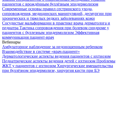
пациентов с врождённым буллёзным эпидермолизом
Современные основы правил сестринского ухода,
сопровождения, медицинских манипуляций, десмургии при
хронических и тяжелых редких заболеваниях кожи
Сосудистые мальформации в практике врача дерматолога и
педиатра
Тактика сопровождения при болевом синдроме у
пациентов с буллезным эпидермолизом
Эффективная
коммуникация пациент-врач
Вебинары
Амбулаторное наблюдение за недоношенным ребенком
Взаимодействие в системе «врач-пациент»
Дерматологические аспекты ведения пациентов с ихтиозом
Педиатрические аспекты ведения детей с ихтиозом
Проблемы
ЖКТ у пациентов с ихтиозом
Хирургические вмешательства
при буллёзном эпидермолизе, хирургия кисти при БЭ