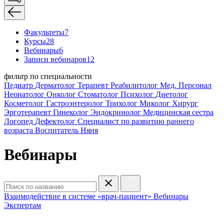
Факультеты
7
Курсы
28
Вебинары
6
Записи вебинаров
12
фильтр по специальности
Педиатр
Дерматолог
Терапевт
Реабилитолог
Мед. Персонал
Неонатолог
Онколог
Стоматолог
Психолог
Диетолог
Косметолог
Гастроэнтеролог
Трихолог
Миколог
Хирург
Эрготерапевт
Гинеколог
Эндокринолог
Медицинская сестра
Логопед
Дефектолог
Специалист по развитию раннего
возраста
Воспитатель
Няня
Вебинары
Взаимодействие в системе «врач-пациент»
Вебинары
Экспертам