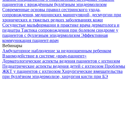
пациентов с врождённым буллёзным эпидермолизом
Современные основы правил сестринского ухода,
сопровождения, медицинских манипуляций, десмургии при
хронических и тяжелых редких заболеваниях кожи
Сосудистые мальформации в практике врача дерматолога и
педиатра
Тактика сопровождения при болевом синдроме у
пациентов с буллезным эпидермолизом
Эффективная
коммуникация пациент-врач
Вебинары
Амбулаторное наблюдение за недоношенным ребенком
Взаимодействие в системе «врач-пациент»
Дерматологические аспекты ведения пациентов с ихтиозом
Педиатрические аспекты ведения детей с ихтиозом
Проблемы
ЖКТ у пациентов с ихтиозом
Хирургические вмешательства
при буллёзном эпидермолизе, хирургия кисти при БЭ