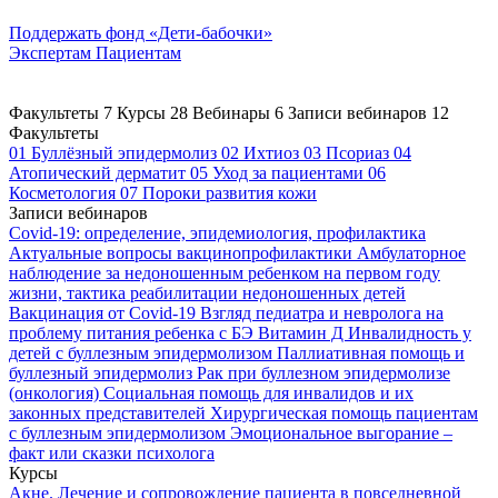
Поддержать
фонд «Дети-бабочки»
Экспертам
Пациентам
Факультеты
7
Курсы
28
Вебинары
6
Записи вебинаров
12
Факультеты
01
Буллёзный эпидермолиз
02
Ихтиоз
03
Псориаз
04
Атопический дерматит
05
Уход за пациентами
06
Косметология
07
Пороки развития кожи
Записи вебинаров
Covid-19: определение, эпидемиология, профилактика
Актуальные вопросы вакцинопрофилактики
Амбулаторное
наблюдение за недоношенным ребенком на первом году
жизни, тактика реабилитации недоношенных детей
Вакцинация от Covid-19
Взгляд педиатра и невролога на
проблему питания ребенка с БЭ
Витамин Д
Инвалидность у
детей с буллезным эпидермолизом
Паллиативная помощь и
буллезный эпидермолиз
Рак при буллезном эпидермолизе
(онкология)
Социальная помощь для инвалидов и их
законных представителей
Хирургическая помощь пациентам
с буллезным эпидермолизом
Эмоциональное выгорание –
факт или сказки психолога
Курсы
Акне. Лечение и сопровождение пациента в повседневной