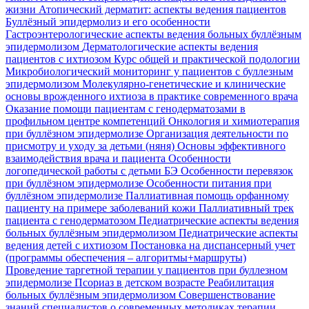
жизни
Атопический дерматит: аспекты ведения пациентов
Буллёзный эпидермолиз и его особенности
Гастроэнтерологические аспекты ведения больных буллёзным
эпидермолизом
Дерматологические аспекты ведения
пациентов с ихтиозом
Курс общей и практической подологии
Микробиологический мониторинг у пациентов с буллезным
эпидермолизом
Молекулярно-генетические и клинические
основы врожденного ихтиоза в практике современного врача
Оказание помощи пациентам с генодерматозами в
профильном центре компетенций
Онкология и химиотерапия
при буллёзном эпидермолизе
Организация деятельности по
присмотру и уходу за детьми (няня)
Основы эффективного
взаимодействия врача и пациента
Особенности
логопедической работы с детьми БЭ
Особенности перевязок
при буллёзном эпидермолизе
Особенности питания при
буллёзном эпидермолизе
Паллиативная помощь орфанному
пациенту на примере заболеваний кожи
Паллиативный трек
пациента с генодерматозом
Педиатрические аспекты ведения
больных буллёзным эпидермолизом
Педиатрические аспекты
ведения детей с ихтиозом
Постановка на диспансерный учет
(программы обеспечения – алгоритмы+маршруты)
Проведение таргетной терапии у пациентов при буллезном
эпидермолизе
Псориаз в детском возрасте
Реабилитация
больных буллёзным эпидермолизом
Совершенствование
знаний специалистов о современных методиках терапии