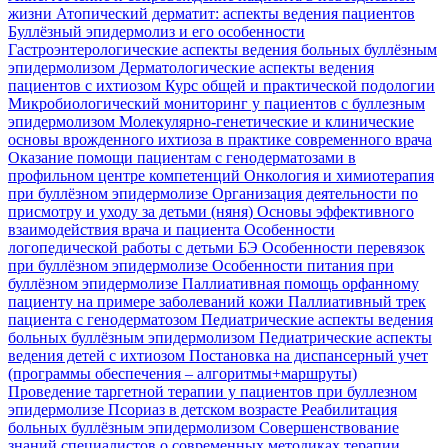
жизни
Атопический дерматит: аспекты ведения пациентов
Буллёзный эпидермолиз и его особенности
Гастроэнтерологические аспекты ведения больных буллёзным
эпидермолизом
Дерматологические аспекты ведения
пациентов с ихтиозом
Курс общей и практической подологии
Микробиологический мониторинг у пациентов с буллезным
эпидермолизом
Молекулярно-генетические и клинические
основы врожденного ихтиоза в практике современного врача
Оказание помощи пациентам с генодерматозами в
профильном центре компетенций
Онкология и химиотерапия
при буллёзном эпидермолизе
Организация деятельности по
присмотру и уходу за детьми (няня)
Основы эффективного
взаимодействия врача и пациента
Особенности
логопедической работы с детьми БЭ
Особенности перевязок
при буллёзном эпидермолизе
Особенности питания при
буллёзном эпидермолизе
Паллиативная помощь орфанному
пациенту на примере заболеваний кожи
Паллиативный трек
пациента с генодерматозом
Педиатрические аспекты ведения
больных буллёзным эпидермолизом
Педиатрические аспекты
ведения детей с ихтиозом
Постановка на диспансерный учет
(программы обеспечения – алгоритмы+маршруты)
Проведение таргетной терапии у пациентов при буллезном
эпидермолизе
Псориаз в детском возрасте
Реабилитация
больных буллёзным эпидермолизом
Совершенствование
знаний специалистов о современных методиках терапии