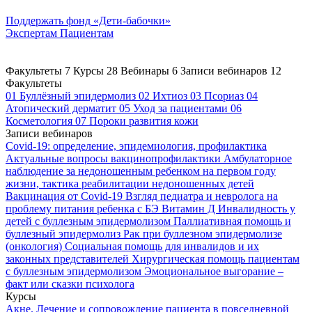
Поддержать
фонд «Дети-бабочки»
Экспертам
Пациентам
Факультеты
7
Курсы
28
Вебинары
6
Записи вебинаров
12
Факультеты
01
Буллёзный эпидермолиз
02
Ихтиоз
03
Псориаз
04
Атопический дерматит
05
Уход за пациентами
06
Косметология
07
Пороки развития кожи
Записи вебинаров
Covid-19: определение, эпидемиология, профилактика
Актуальные вопросы вакцинопрофилактики
Амбулаторное
наблюдение за недоношенным ребенком на первом году
жизни, тактика реабилитации недоношенных детей
Вакцинация от Covid-19
Взгляд педиатра и невролога на
проблему питания ребенка с БЭ
Витамин Д
Инвалидность у
детей с буллезным эпидермолизом
Паллиативная помощь и
буллезный эпидермолиз
Рак при буллезном эпидермолизе
(онкология)
Социальная помощь для инвалидов и их
законных представителей
Хирургическая помощь пациентам
с буллезным эпидермолизом
Эмоциональное выгорание –
факт или сказки психолога
Курсы
Акне. Лечение и сопровождение пациента в повседневной