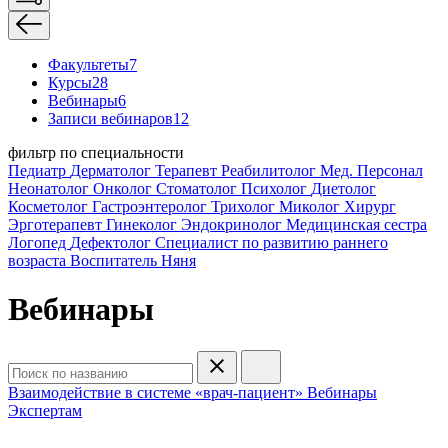
Факультеты
7
Курсы
28
Вебинары
6
Записи вебинаров
12
фильтр по специальности
Педиатр
Дерматолог
Терапевт
Реабилитолог
Мед. Персонал
Неонатолог
Онколог
Стоматолог
Психолог
Диетолог
Косметолог
Гастроэнтеролог
Трихолог
Миколог
Хирург
Эрготерапевт
Гинеколог
Эндокринолог
Медицинская сестра
Логопед
Дефектолог
Специалист по развитию раннего
возраста
Воспитатель
Няня
Вебинары
Взаимодействие в системе «врач-пациент»
Вебинары
Экспертам