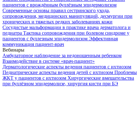
пациентов с врождённым буллёзным эпидермолизом
Современные основы правил сестринского ухода,
сопровождения, медицинских манипуляций, десмургии при
хронических и тяжелых редких заболеваниях кожи
Сосудистые мальформации в практике врача дерматолога и
педиатра
Тактика сопровождения при болевом синдроме у
пациентов с буллезным эпидермолизом
Эффективная
коммуникация пациент-врач
Вебинары
Амбулаторное наблюдение за недоношенным ребенком
Взаимодействие в системе «врач-пациент»
Дерматологические аспекты ведения пациентов с ихтиозом
Педиатрические аспекты ведения детей с ихтиозом
Проблемы
ЖКТ у пациентов с ихтиозом
Хирургические вмешательства
при буллёзном эпидермолизе, хирургия кисти при БЭ