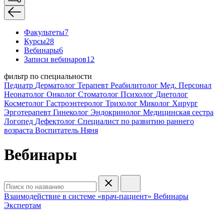
Факультеты
7
Курсы
28
Вебинары
6
Записи вебинаров
12
фильтр по специальности
Педиатр
Дерматолог
Терапевт
Реабилитолог
Мед. Персонал
Неонатолог
Онколог
Стоматолог
Психолог
Диетолог
Косметолог
Гастроэнтеролог
Трихолог
Миколог
Хирург
Эрготерапевт
Гинеколог
Эндокринолог
Медицинская сестра
Логопед
Дефектолог
Специалист по развитию раннего
возраста
Воспитатель
Няня
Вебинары
Взаимодействие в системе «врач-пациент»
Вебинары
Экспертам