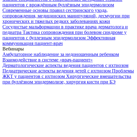
пациентов с врождённым буллёзным эпидермолизом
Современные основы правил сестринского ухода,
сопровождения, медицинских манипуляций, десмургии при
хронических и тяжелых редких заболеваниях кожи
Сосудистые мальформации в практике врача дерматолога и
педиатра
Тактика сопровождения при болевом синдроме у
пациентов с буллезным эпидермолизом
Эффективная
коммуникация пациент-врач
Вебинары
Амбулаторное наблюдение за недоношенным ребенком
Взаимодействие в системе «врач-пациент»
Дерматологические аспекты ведения пациентов с ихтиозом
Педиатрические аспекты ведения детей с ихтиозом
Проблемы
ЖКТ у пациентов с ихтиозом
Хирургические вмешательства
при буллёзном эпидермолизе, хирургия кисти при БЭ