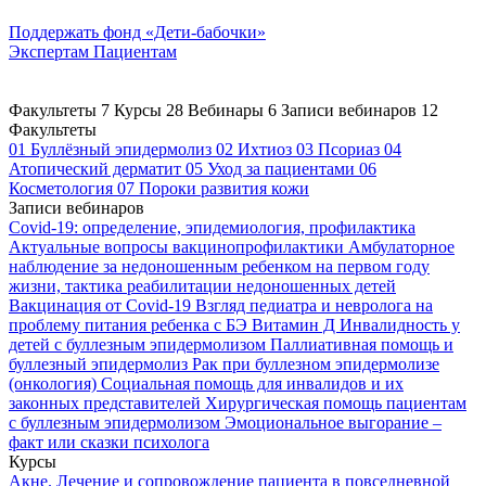
Поддержать
фонд «Дети-бабочки»
Экспертам
Пациентам
Факультеты
7
Курсы
28
Вебинары
6
Записи вебинаров
12
Факультеты
01
Буллёзный эпидермолиз
02
Ихтиоз
03
Псориаз
04
Атопический дерматит
05
Уход за пациентами
06
Косметология
07
Пороки развития кожи
Записи вебинаров
Covid-19: определение, эпидемиология, профилактика
Актуальные вопросы вакцинопрофилактики
Амбулаторное
наблюдение за недоношенным ребенком на первом году
жизни, тактика реабилитации недоношенных детей
Вакцинация от Covid-19
Взгляд педиатра и невролога на
проблему питания ребенка с БЭ
Витамин Д
Инвалидность у
детей с буллезным эпидермолизом
Паллиативная помощь и
буллезный эпидермолиз
Рак при буллезном эпидермолизе
(онкология)
Социальная помощь для инвалидов и их
законных представителей
Хирургическая помощь пациентам
с буллезным эпидермолизом
Эмоциональное выгорание –
факт или сказки психолога
Курсы
Акне. Лечение и сопровождение пациента в повседневной