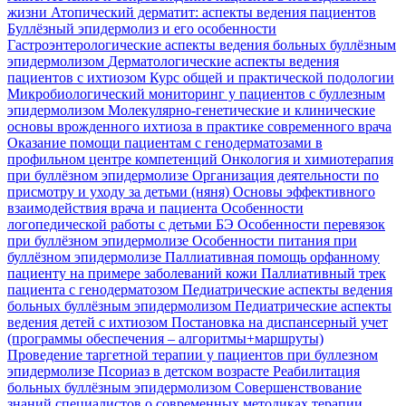
жизни
Атопический дерматит: аспекты ведения пациентов
Буллёзный эпидермолиз и его особенности
Гастроэнтерологические аспекты ведения больных буллёзным
эпидермолизом
Дерматологические аспекты ведения
пациентов с ихтиозом
Курс общей и практической подологии
Микробиологический мониторинг у пациентов с буллезным
эпидермолизом
Молекулярно-генетические и клинические
основы врожденного ихтиоза в практике современного врача
Оказание помощи пациентам с генодерматозами в
профильном центре компетенций
Онкология и химиотерапия
при буллёзном эпидермолизе
Организация деятельности по
присмотру и уходу за детьми (няня)
Основы эффективного
взаимодействия врача и пациента
Особенности
логопедической работы с детьми БЭ
Особенности перевязок
при буллёзном эпидермолизе
Особенности питания при
буллёзном эпидермолизе
Паллиативная помощь орфанному
пациенту на примере заболеваний кожи
Паллиативный трек
пациента с генодерматозом
Педиатрические аспекты ведения
больных буллёзным эпидермолизом
Педиатрические аспекты
ведения детей с ихтиозом
Постановка на диспансерный учет
(программы обеспечения – алгоритмы+маршруты)
Проведение таргетной терапии у пациентов при буллезном
эпидермолизе
Псориаз в детском возрасте
Реабилитация
больных буллёзным эпидермолизом
Совершенствование
знаний специалистов о современных методиках терапии