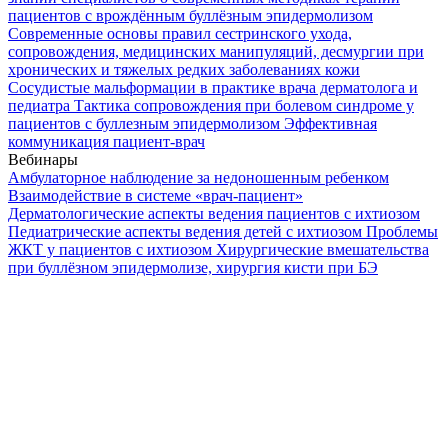
пациентов с врождённым буллёзным эпидермолизом
Современные основы правил сестринского ухода,
сопровождения, медицинских манипуляций, десмургии при
хронических и тяжелых редких заболеваниях кожи
Сосудистые мальформации в практике врача дерматолога и
педиатра
Тактика сопровождения при болевом синдроме у
пациентов с буллезным эпидермолизом
Эффективная
коммуникация пациент-врач
Вебинары
Амбулаторное наблюдение за недоношенным ребенком
Взаимодействие в системе «врач-пациент»
Дерматологические аспекты ведения пациентов с ихтиозом
Педиатрические аспекты ведения детей с ихтиозом
Проблемы
ЖКТ у пациентов с ихтиозом
Хирургические вмешательства
при буллёзном эпидермолизе, хирургия кисти при БЭ