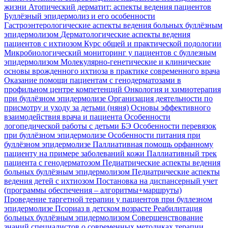
жизни
Атопический дерматит: аспекты ведения пациентов
Буллёзный эпидермолиз и его особенности
Гастроэнтерологические аспекты ведения больных буллёзным
эпидермолизом
Дерматологические аспекты ведения
пациентов с ихтиозом
Курс общей и практической подологии
Микробиологический мониторинг у пациентов с буллезным
эпидермолизом
Молекулярно-генетические и клинические
основы врожденного ихтиоза в практике современного врача
Оказание помощи пациентам с генодерматозами в
профильном центре компетенций
Онкология и химиотерапия
при буллёзном эпидермолизе
Организация деятельности по
присмотру и уходу за детьми (няня)
Основы эффективного
взаимодействия врача и пациента
Особенности
логопедической работы с детьми БЭ
Особенности перевязок
при буллёзном эпидермолизе
Особенности питания при
буллёзном эпидермолизе
Паллиативная помощь орфанному
пациенту на примере заболеваний кожи
Паллиативный трек
пациента с генодерматозом
Педиатрические аспекты ведения
больных буллёзным эпидермолизом
Педиатрические аспекты
ведения детей с ихтиозом
Постановка на диспансерный учет
(программы обеспечения – алгоритмы+маршруты)
Проведение таргетной терапии у пациентов при буллезном
эпидермолизе
Псориаз в детском возрасте
Реабилитация
больных буллёзным эпидермолизом
Совершенствование
знаний специалистов о современных методиках терапии