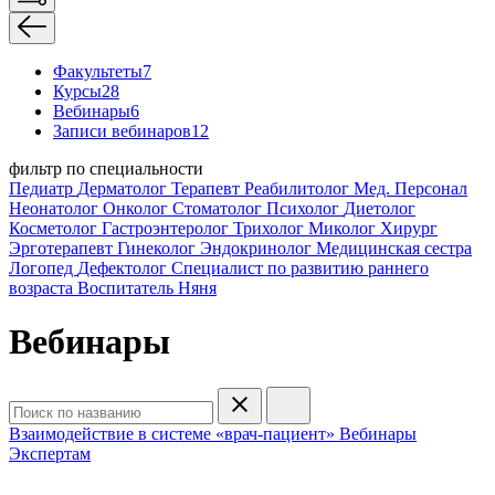
Факультеты
7
Курсы
28
Вебинары
6
Записи вебинаров
12
фильтр по специальности
Педиатр
Дерматолог
Терапевт
Реабилитолог
Мед. Персонал
Неонатолог
Онколог
Стоматолог
Психолог
Диетолог
Косметолог
Гастроэнтеролог
Трихолог
Миколог
Хирург
Эрготерапевт
Гинеколог
Эндокринолог
Медицинская сестра
Логопед
Дефектолог
Специалист по развитию раннего
возраста
Воспитатель
Няня
Вебинары
Взаимодействие в системе «врач-пациент»
Вебинары
Экспертам