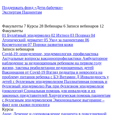
Поддержать
фонд «Дети-бабочки»
Экспертам
Пациентам
Факультеты
7
Курсы
28
Вебинары
6
Записи вебинаров
12
Факультеты
01
Буллёзный эпидермолиз
02
Ихтиоз
03
Псориаз
04
Атопический дерматит
05
Уход за пациентами
06
Косметология
07
Пороки развития кожи
Записи вебинаров
Covid-19: определение, эпидемиология, профилактика
Актуальные вопросы вакцинопрофилактики
Амбулаторное
наблюдение за недоношенным ребенком на первом году
жизни, тактика реабилитации недоношенных детей
Вакцинация от Covid-19
Взгляд педиатра и невролога на
проблему питания ребенка с БЭ
Витамин Д
Инвалидность у
детей с буллезным эпидермолизом
Паллиативная помощь и
буллезный эпидермолиз
Рак при буллезном эпидермолизе
(онкология)
Социальная помощь для инвалидов и их
законных представителей
Хирургическая помощь пациентам
с буллезным эпидермолизом
Эмоциональное выгорание –
факт или сказки психолога
Курсы
Акне. Лечение и сопровождение пациента в повседневной