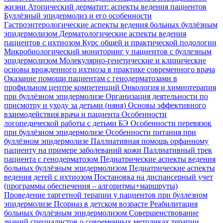
жизни
Атопический дерматит: аспекты ведения пациентов
Буллёзный эпидермолиз и его особенности
Гастроэнтерологические аспекты ведения больных буллёзным
эпидермолизом
Дерматологические аспекты ведения
пациентов с ихтиозом
Курс общей и практической подологии
Микробиологический мониторинг у пациентов с буллезным
эпидермолизом
Молекулярно-генетические и клинические
основы врожденного ихтиоза в практике современного врача
Оказание помощи пациентам с генодерматозами в
профильном центре компетенций
Онкология и химиотерапия
при буллёзном эпидермолизе
Организация деятельности по
присмотру и уходу за детьми (няня)
Основы эффективного
взаимодействия врача и пациента
Особенности
логопедической работы с детьми БЭ
Особенности перевязок
при буллёзном эпидермолизе
Особенности питания при
буллёзном эпидермолизе
Паллиативная помощь орфанному
пациенту на примере заболеваний кожи
Паллиативный трек
пациента с генодерматозом
Педиатрические аспекты ведения
больных буллёзным эпидермолизом
Педиатрические аспекты
ведения детей с ихтиозом
Постановка на диспансерный учет
(программы обеспечения – алгоритмы+маршруты)
Проведение таргетной терапии у пациентов при буллезном
эпидермолизе
Псориаз в детском возрасте
Реабилитация
больных буллёзным эпидермолизом
Совершенствование
знаний специалистов о современных методиках терапии