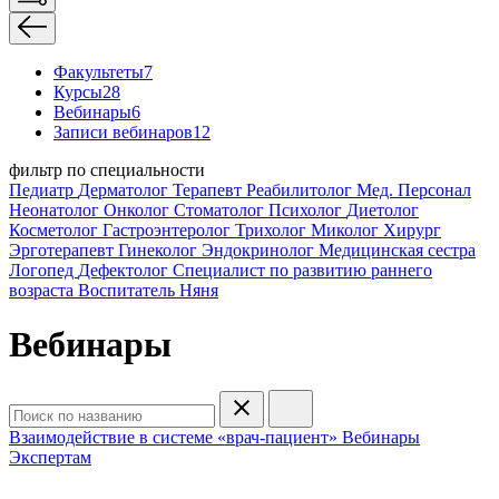
Факультеты
7
Курсы
28
Вебинары
6
Записи вебинаров
12
фильтр по специальности
Педиатр
Дерматолог
Терапевт
Реабилитолог
Мед. Персонал
Неонатолог
Онколог
Стоматолог
Психолог
Диетолог
Косметолог
Гастроэнтеролог
Трихолог
Миколог
Хирург
Эрготерапевт
Гинеколог
Эндокринолог
Медицинская сестра
Логопед
Дефектолог
Специалист по развитию раннего
возраста
Воспитатель
Няня
Вебинары
Взаимодействие в системе «врач-пациент»
Вебинары
Экспертам