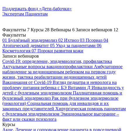
Поддержать
фонд «Дети-бабочки»
Экспертам
Пациентам
Факультеты
7
Курсы
28
Вебинары
6
Записи вебинаров
12
Факультеты
01
Буллёзный эпидермолиз
02
Ихтиоз
03
Псориаз
04
Атопический дерматит
05
Уход за пациентами
06
Косметология
07
Пороки развития кожи
Записи вебинаров
Covid-19: определение, эпидемиология, профилактика
Актуальные вопросы вакцинопрофилактики
Амбулаторное
наблюдение за недоношенным ребенком на первом году
жизни, тактика реабилитации недоношенных детей
Вакцинация от Covid-19
Взгляд педиатра и невролога на
проблему питания ребенка с БЭ
Витамин Д
Инвалидность у
детей с буллезным эпидермолизом
Паллиативная помощь и
буллезный эпидермолиз
Рак при буллезном эпидермолизе
(онкология)
Социальная помощь для инвалидов и их
законных представителей
Хирургическая помощь пациентам
с буллезным эпидермолизом
Эмоциональное выгорание –
факт или сказки психолога
Курсы
Акне. Лечение и сопровождение пациента в повседневной