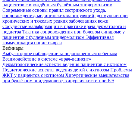
пациентов с врождённым буллёзным эпидермолизом
Современные основы правил сестринского ухода,
сопровождения, медицинских манипуляций, десмургии при
хронических и тяжелых редких заболеваниях кожи
Сосудистые мальформации в практике врача дерматолога и
педиатра
Тактика сопровождения при болевом синдроме у
пациентов с буллезным эпидермолизом
Эффективная
коммуникация пациент-врач
Вебинары
Амбулаторное наблюдение за недоношенным ребенком
Взаимодействие в системе «врач-пациент»
Дерматологические аспекты ведения пациентов с ихтиозом
Педиатрические аспекты ведения детей с ихтиозом
Проблемы
ЖКТ у пациентов с ихтиозом
Хирургические вмешательства
при буллёзном эпидермолизе, хирургия кисти при БЭ