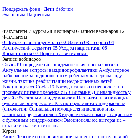
Поддержать
фонд «Дети-бабочки»
Экспертам
Пациентам
Факультеты
7
Курсы
28
Вебинары
6
Записи вебинаров
12
Факультеты
01
Буллёзный эпидермолиз
02
Ихтиоз
03
Псориаз
04
Атопический дерматит
05
Уход за пациентами
06
Косметология
07
Пороки развития кожи
Записи вебинаров
Covid-19: определение, эпидемиология, профилактика
Актуальные вопросы вакцинопрофилактики
Амбулаторное
наблюдение за недоношенным ребенком на первом году
жизни, тактика реабилитации недоношенных детей
Вакцинация от Covid-19
Взгляд педиатра и невролога на
проблему питания ребенка с БЭ
Витамин Д
Инвалидность у
детей с буллезным эпидермолизом
Паллиативная помощь и
буллезный эпидермолиз
Рак при буллезном эпидермолизе
(онкология)
Социальная помощь для инвалидов и их
законных представителей
Хирургическая помощь пациентам
с буллезным эпидермолизом
Эмоциональное выгорание –
факт или сказки психолога
Курсы
Акне. Лечение и сопровождение пациента в повседневной