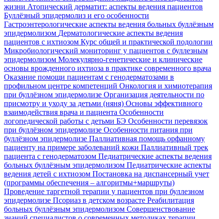
жизни
Атопический дерматит: аспекты ведения пациентов
Буллёзный эпидермолиз и его особенности
Гастроэнтерологические аспекты ведения больных буллёзным
эпидермолизом
Дерматологические аспекты ведения
пациентов с ихтиозом
Курс общей и практической подологии
Микробиологический мониторинг у пациентов с буллезным
эпидермолизом
Молекулярно-генетические и клинические
основы врожденного ихтиоза в практике современного врача
Оказание помощи пациентам с генодерматозами в
профильном центре компетенций
Онкология и химиотерапия
при буллёзном эпидермолизе
Организация деятельности по
присмотру и уходу за детьми (няня)
Основы эффективного
взаимодействия врача и пациента
Особенности
логопедической работы с детьми БЭ
Особенности перевязок
при буллёзном эпидермолизе
Особенности питания при
буллёзном эпидермолизе
Паллиативная помощь орфанному
пациенту на примере заболеваний кожи
Паллиативный трек
пациента с генодерматозом
Педиатрические аспекты ведения
больных буллёзным эпидермолизом
Педиатрические аспекты
ведения детей с ихтиозом
Постановка на диспансерный учет
(программы обеспечения – алгоритмы+маршруты)
Проведение таргетной терапии у пациентов при буллезном
эпидермолизе
Псориаз в детском возрасте
Реабилитация
больных буллёзным эпидермолизом
Совершенствование
знаний специалистов о современных методиках терапии