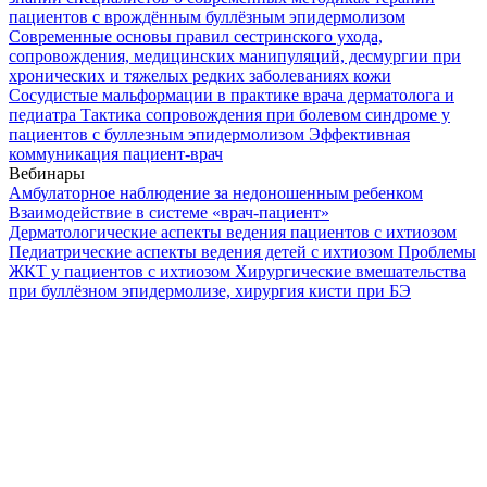
пациентов с врождённым буллёзным эпидермолизом
Современные основы правил сестринского ухода,
сопровождения, медицинских манипуляций, десмургии при
хронических и тяжелых редких заболеваниях кожи
Сосудистые мальформации в практике врача дерматолога и
педиатра
Тактика сопровождения при болевом синдроме у
пациентов с буллезным эпидермолизом
Эффективная
коммуникация пациент-врач
Вебинары
Амбулаторное наблюдение за недоношенным ребенком
Взаимодействие в системе «врач-пациент»
Дерматологические аспекты ведения пациентов с ихтиозом
Педиатрические аспекты ведения детей с ихтиозом
Проблемы
ЖКТ у пациентов с ихтиозом
Хирургические вмешательства
при буллёзном эпидермолизе, хирургия кисти при БЭ