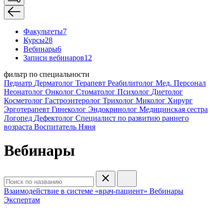
Факультеты
7
Курсы
28
Вебинары
6
Записи вебинаров
12
фильтр по специальности
Педиатр
Дерматолог
Терапевт
Реабилитолог
Мед. Персонал
Неонатолог
Онколог
Стоматолог
Психолог
Диетолог
Косметолог
Гастроэнтеролог
Трихолог
Миколог
Хирург
Эрготерапевт
Гинеколог
Эндокринолог
Медицинская сестра
Логопед
Дефектолог
Специалист по развитию раннего
возраста
Воспитатель
Няня
Вебинары
Взаимодействие в системе «врач-пациент»
Вебинары
Экспертам