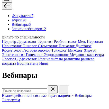
Факультеты
7
Курсы
28
Вебинары
6
Записи вебинаров
12
фильтр по специальности
Педиатр
Дерматолог
Терапевт
Реабилитолог
Мед. Персонал
Неонатолог
Онколог
Стоматолог
Психолог
Диетолог
Косметолог
Гастроэнтеролог
Трихолог
Миколог
Хирург
Эрготерапевт
Гинеколог
Эндокринолог
Медицинская сестра
Логопед
Дефектолог
Специалист по развитию раннего
возраста
Воспитатель
Няня
Вебинары
Взаимодействие в системе «врач-пациент»
Вебинары
Экспертам