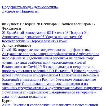
Поддержать
фонд «Дети-бабочки»
Экспертам
Пациентам
Факультеты
7
Курсы
28
Вебинары
6
Записи вебинаров
12
Факультеты
01
Буллёзный эпидермолиз
02
Ихтиоз
03
Псориаз
04
Атопический дерматит
05
Уход за пациентами
06
Косметология
07
Пороки развития кожи
Записи вебинаров
Covid-19: определение, эпидемиология, профилактика
Актуальные вопросы вакцинопрофилактики
Амбулаторное
наблюдение за недоношенным ребенком на первом году
жизни, тактика реабилитации недоношенных детей
Вакцинация от Covid-19
Взгляд педиатра и невролога на
проблему питания ребенка с БЭ
Витамин Д
Инвалидность у
детей с буллезным эпидермолизом
Паллиативная помощь и
буллезный эпидермолиз
Рак при буллезном эпидермолизе
(онкология)
Социальная помощь для инвалидов и их
законных представителей
Хирургическая помощь пациентам
с буллезным эпидермолизом
Эмоциональное выгорание –
факт или сказки психолога
Курсы
Акне. Лечение и сопровождение пациента в повседневной