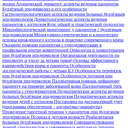
жизни
Атопический дерматит: аспекты ведения пациентов
Буллёзный эпидермолиз и его особенности
Гастроэнтерологические аспекты ведения больных буллёзным
эпидермолизом
Дерматологические аспекты ведения
пациентов с ихтиозом
Курс общей и практической подологии
Микробиологический мониторинг у пациентов с буллезным
эпидермолизом
Молекулярно-генетические и клинические
основы врожденного ихтиоза в практике современного врача
Оказание помощи пациентам с генодерматозами в
профильном центре компетенций
Онкология и химиотерапия
при буллёзном эпидермолизе
Организация деятельности по
присмотру и уходу за детьми (няня)
Основы эффективного
взаимодействия врача и пациента
Особенности
логопедической работы с детьми БЭ
Особенности перевязок
при буллёзном эпидермолизе
Особенности питания при
буллёзном эпидермолизе
Паллиативная помощь орфанному
пациенту на примере заболеваний кожи
Паллиативный трек
пациента с генодерматозом
Педиатрические аспекты ведения
больных буллёзным эпидермолизом
Педиатрические аспекты
ведения детей с ихтиозом
Постановка на диспансерный учет
(программы обеспечения – алгоритмы+маршруты)
Проведение таргетной терапии у пациентов при буллезном
эпидермолизе
Псориаз в детском возрасте
Реабилитация
больных буллёзным эпидермолизом
Совершенствование
знаний специалистов о современных методиках терапии