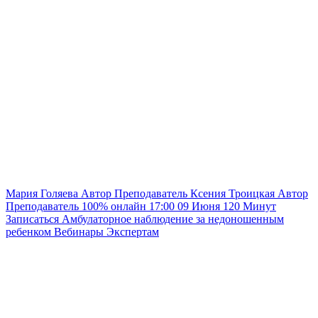
Мария Голяева
Автор
Преподаватель
Ксения Троицкая
Автор
Преподаватель
100% онлайн
17:00
09 Июня
120
Минут
Записаться
Амбулаторное наблюдение за недоношенным
ребенком
Вебинары
Экспертам