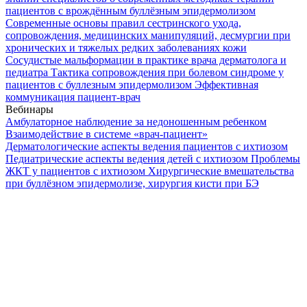
пациентов с врождённым буллёзным эпидермолизом
Современные основы правил сестринского ухода,
сопровождения, медицинских манипуляций, десмургии при
хронических и тяжелых редких заболеваниях кожи
Сосудистые мальформации в практике врача дерматолога и
педиатра
Тактика сопровождения при болевом синдроме у
пациентов с буллезным эпидермолизом
Эффективная
коммуникация пациент-врач
Вебинары
Амбулаторное наблюдение за недоношенным ребенком
Взаимодействие в системе «врач-пациент»
Дерматологические аспекты ведения пациентов с ихтиозом
Педиатрические аспекты ведения детей с ихтиозом
Проблемы
ЖКТ у пациентов с ихтиозом
Хирургические вмешательства
при буллёзном эпидермолизе, хирургия кисти при БЭ