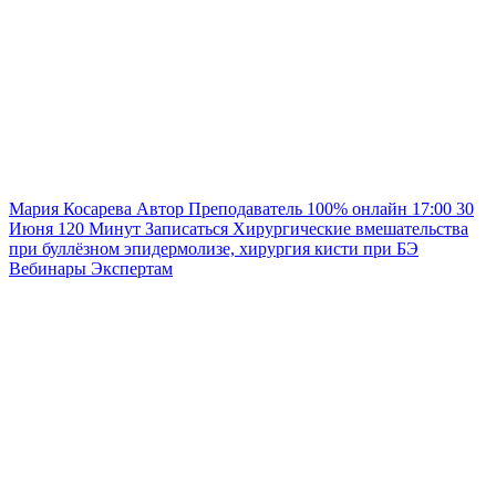
Мария Косарева
Автор
Преподаватель
100% онлайн
17:00
30
Июня
120
Минут
Записаться
Хирургические вмешательства
при буллёзном эпидермолизе, хирургия кисти при БЭ
Вебинары
Экспертам