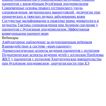
пациентов с врождённым буллёзным эпидермолизом
Современные основы правил сестринского ухода,
сопровождения, медицинских манипуляций, десмургии при
хронических и тяжелых редких заболеваниях кожи
Сосудистые мальформации в практике врача дерматолога и
педиатра
Тактика сопровождения при болевом синдроме у
пациентов с буллезным эпидермолизом
Эффективная
коммуникация пациент-врач
Вебинары
Амбулаторное наблюдение за недоношенным ребенком
Взаимодействие в системе «врач-пациент»
Дерматологические аспекты ведения пациентов с ихтиозом
Педиатрические аспекты ведения детей с ихтиозом
Проблемы
ЖКТ у пациентов с ихтиозом
Хирургические вмешательства
при буллёзном эпидермолизе, хирургия кисти при БЭ