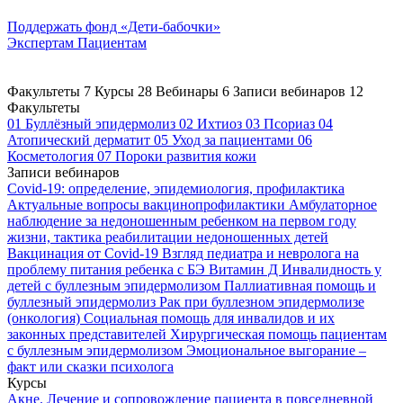
Поддержать
фонд «Дети-бабочки»
Экспертам
Пациентам
Факультеты
7
Курсы
28
Вебинары
6
Записи вебинаров
12
Факультеты
01
Буллёзный эпидермолиз
02
Ихтиоз
03
Псориаз
04
Атопический дерматит
05
Уход за пациентами
06
Косметология
07
Пороки развития кожи
Записи вебинаров
Covid-19: определение, эпидемиология, профилактика
Актуальные вопросы вакцинопрофилактики
Амбулаторное
наблюдение за недоношенным ребенком на первом году
жизни, тактика реабилитации недоношенных детей
Вакцинация от Covid-19
Взгляд педиатра и невролога на
проблему питания ребенка с БЭ
Витамин Д
Инвалидность у
детей с буллезным эпидермолизом
Паллиативная помощь и
буллезный эпидермолиз
Рак при буллезном эпидермолизе
(онкология)
Социальная помощь для инвалидов и их
законных представителей
Хирургическая помощь пациентам
с буллезным эпидермолизом
Эмоциональное выгорание –
факт или сказки психолога
Курсы
Акне. Лечение и сопровождение пациента в повседневной