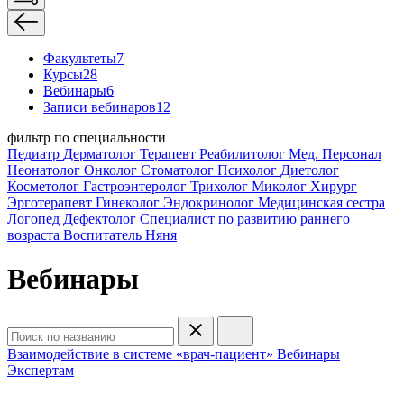
Факультеты
7
Курсы
28
Вебинары
6
Записи вебинаров
12
фильтр по специальности
Педиатр
Дерматолог
Терапевт
Реабилитолог
Мед. Персонал
Неонатолог
Онколог
Стоматолог
Психолог
Диетолог
Косметолог
Гастроэнтеролог
Трихолог
Миколог
Хирург
Эрготерапевт
Гинеколог
Эндокринолог
Медицинская сестра
Логопед
Дефектолог
Специалист по развитию раннего
возраста
Воспитатель
Няня
Вебинары
Взаимодействие в системе «врач-пациент»
Вебинары
Экспертам