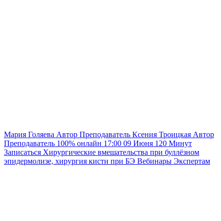
Мария Голяева
Автор
Преподаватель
Ксения Троицкая
Автор
Преподаватель
100% онлайн
17:00
09 Июня
120
Минут
Записаться
Хирургические вмешательства при буллёзном
эпидермолизе, хирургия кисти при БЭ
Вебинары
Экспертам