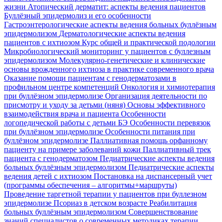
жизни
Атопический дерматит: аспекты ведения пациентов
Буллёзный эпидермолиз и его особенности
Гастроэнтерологические аспекты ведения больных буллёзным
эпидермолизом
Дерматологические аспекты ведения
пациентов с ихтиозом
Курс общей и практической подологии
Микробиологический мониторинг у пациентов с буллезным
эпидермолизом
Молекулярно-генетические и клинические
основы врожденного ихтиоза в практике современного врача
Оказание помощи пациентам с генодерматозами в
профильном центре компетенций
Онкология и химиотерапия
при буллёзном эпидермолизе
Организация деятельности по
присмотру и уходу за детьми (няня)
Основы эффективного
взаимодействия врача и пациента
Особенности
логопедической работы с детьми БЭ
Особенности перевязок
при буллёзном эпидермолизе
Особенности питания при
буллёзном эпидермолизе
Паллиативная помощь орфанному
пациенту на примере заболеваний кожи
Паллиативный трек
пациента с генодерматозом
Педиатрические аспекты ведения
больных буллёзным эпидермолизом
Педиатрические аспекты
ведения детей с ихтиозом
Постановка на диспансерный учет
(программы обеспечения – алгоритмы+маршруты)
Проведение таргетной терапии у пациентов при буллезном
эпидермолизе
Псориаз в детском возрасте
Реабилитация
больных буллёзным эпидермолизом
Совершенствование
знаний специалистов о современных методиках терапии