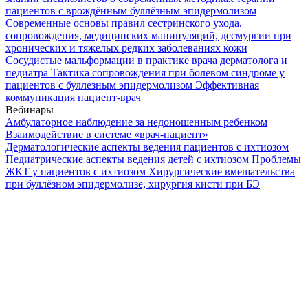
пациентов с врождённым буллёзным эпидермолизом
Современные основы правил сестринского ухода,
сопровождения, медицинских манипуляций, десмургии при
хронических и тяжелых редких заболеваниях кожи
Сосудистые мальформации в практике врача дерматолога и
педиатра
Тактика сопровождения при болевом синдроме у
пациентов с буллезным эпидермолизом
Эффективная
коммуникация пациент-врач
Вебинары
Амбулаторное наблюдение за недоношенным ребенком
Взаимодействие в системе «врач-пациент»
Дерматологические аспекты ведения пациентов с ихтиозом
Педиатрические аспекты ведения детей с ихтиозом
Проблемы
ЖКТ у пациентов с ихтиозом
Хирургические вмешательства
при буллёзном эпидермолизе, хирургия кисти при БЭ