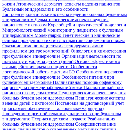
жизни
Атопический дерматит: аспекты ведения пациентов
Буллёзный эпидермолиз и его особенности
Гастроэнтерологические аспекты ведения больных буллёзным
эпидермолизом
Дерматологические аспекты ведения
пациентов с ихтиозом
Курс общей и практической подологии
Микробиологический мониторинг у пациентов с буллезным
эпидермолизом
Молекулярно-генетические и клинические
основы врожденного ихтиоза в практике современного врача
Оказание помощи пациентам с генодерматозами в
профильном центре компетенций
Онкология и химиотерапия
при буллёзном эпидермолизе
Организация деятельности по
присмотру и уходу за детьми (няня)
Основы эффективного
взаимодействия врача и пациента
Особенности
логопедической работы с детьми БЭ
Особенности перевязок
при буллёзном эпидермолизе
Особенности питания при
буллёзном эпидермолизе
Паллиативная помощь орфанному
пациенту на примере заболеваний кожи
Паллиативный трек
пациента с генодерматозом
Педиатрические аспекты ведения
больных буллёзным эпидермолизом
Педиатрические аспекты
ведения детей с ихтиозом
Постановка на диспансерный учет
(программы обеспечения – алгоритмы+маршруты)
Проведение таргетной терапии у пациентов при буллезном
эпидермолизе
Псориаз в детском возрасте
Реабилитация
больных буллёзным эпидермолизом
Совершенствование
знаний специалистов о современных методиках терапии