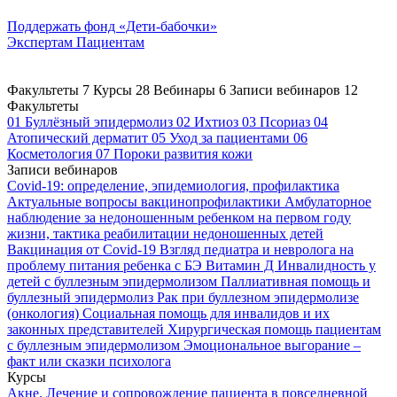
Поддержать
фонд «Дети-бабочки»
Экспертам
Пациентам
Факультеты
7
Курсы
28
Вебинары
6
Записи вебинаров
12
Факультеты
01
Буллёзный эпидермолиз
02
Ихтиоз
03
Псориаз
04
Атопический дерматит
05
Уход за пациентами
06
Косметология
07
Пороки развития кожи
Записи вебинаров
Covid-19: определение, эпидемиология, профилактика
Актуальные вопросы вакцинопрофилактики
Амбулаторное
наблюдение за недоношенным ребенком на первом году
жизни, тактика реабилитации недоношенных детей
Вакцинация от Covid-19
Взгляд педиатра и невролога на
проблему питания ребенка с БЭ
Витамин Д
Инвалидность у
детей с буллезным эпидермолизом
Паллиативная помощь и
буллезный эпидермолиз
Рак при буллезном эпидермолизе
(онкология)
Социальная помощь для инвалидов и их
законных представителей
Хирургическая помощь пациентам
с буллезным эпидермолизом
Эмоциональное выгорание –
факт или сказки психолога
Курсы
Акне. Лечение и сопровождение пациента в повседневной