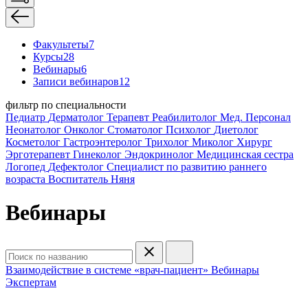
Факультеты
7
Курсы
28
Вебинары
6
Записи вебинаров
12
фильтр по специальности
Педиатр
Дерматолог
Терапевт
Реабилитолог
Мед. Персонал
Неонатолог
Онколог
Стоматолог
Психолог
Диетолог
Косметолог
Гастроэнтеролог
Трихолог
Миколог
Хирург
Эрготерапевт
Гинеколог
Эндокринолог
Медицинская сестра
Логопед
Дефектолог
Специалист по развитию раннего
возраста
Воспитатель
Няня
Вебинары
Взаимодействие в системе «врач-пациент»
Вебинары
Экспертам