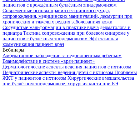
пациентов с врождённым буллёзным эпидермолизом
Современные основы правил сестринского ухода,
сопровождения, медицинских манипуляций, десмургии при
хронических и тяжелых редких заболеваниях кожи
Сосудистые мальформации в практике врача дерматолога и
педиатра
Тактика сопровождения при болевом синдроме у
пациентов с буллезным эпидермолизом
Эффективная
коммуникация пациент-врач
Вебинары
Амбулаторное наблюдение за недоношенным ребенком
Взаимодействие в системе «врач-пациент»
Дерматологические аспекты ведения пациентов с ихтиозом
Педиатрические аспекты ведения детей с ихтиозом
Проблемы
ЖКТ у пациентов с ихтиозом
Хирургические вмешательства
при буллёзном эпидермолизе, хирургия кисти при БЭ