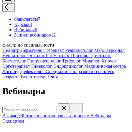
Факультеты
7
Курсы
28
Вебинары
6
Записи вебинаров
12
фильтр по специальности
Педиатр
Дерматолог
Терапевт
Реабилитолог
Мед. Персонал
Неонатолог
Онколог
Стоматолог
Психолог
Диетолог
Косметолог
Гастроэнтеролог
Трихолог
Миколог
Хирург
Эрготерапевт
Гинеколог
Эндокринолог
Медицинская сестра
Логопед
Дефектолог
Специалист по развитию раннего
возраста
Воспитатель
Няня
Вебинары
Взаимодействие в системе «врач-пациент»
Вебинары
Экспертам