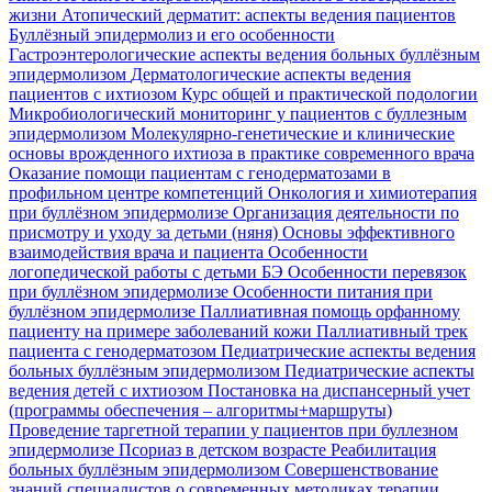
жизни
Атопический дерматит: аспекты ведения пациентов
Буллёзный эпидермолиз и его особенности
Гастроэнтерологические аспекты ведения больных буллёзным
эпидермолизом
Дерматологические аспекты ведения
пациентов с ихтиозом
Курс общей и практической подологии
Микробиологический мониторинг у пациентов с буллезным
эпидермолизом
Молекулярно-генетические и клинические
основы врожденного ихтиоза в практике современного врача
Оказание помощи пациентам с генодерматозами в
профильном центре компетенций
Онкология и химиотерапия
при буллёзном эпидермолизе
Организация деятельности по
присмотру и уходу за детьми (няня)
Основы эффективного
взаимодействия врача и пациента
Особенности
логопедической работы с детьми БЭ
Особенности перевязок
при буллёзном эпидермолизе
Особенности питания при
буллёзном эпидермолизе
Паллиативная помощь орфанному
пациенту на примере заболеваний кожи
Паллиативный трек
пациента с генодерматозом
Педиатрические аспекты ведения
больных буллёзным эпидермолизом
Педиатрические аспекты
ведения детей с ихтиозом
Постановка на диспансерный учет
(программы обеспечения – алгоритмы+маршруты)
Проведение таргетной терапии у пациентов при буллезном
эпидермолизе
Псориаз в детском возрасте
Реабилитация
больных буллёзным эпидермолизом
Совершенствование
знаний специалистов о современных методиках терапии