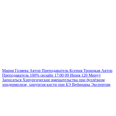
Мария Голяева
Автор
Преподаватель
Ксения Троицкая
Автор
Преподаватель
100% онлайн
17:00
09 Июня
120
Минут
Записаться
Хирургические вмешательства при буллёзном
эпидермолизе, хирургия кисти при БЭ
Вебинары
Экспертам