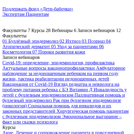
Поддержать
фонд «Дети-бабочки»
Экспертам
Пациентам
Факультеты
7
Курсы
28
Вебинары
6
Записи вебинаров
12
Факультеты
01
Буллёзный эпидермолиз
02
Ихтиоз
03
Псориаз
04
Атопический дерматит
05
Уход за пациентами
06
Косметология
07
Пороки развития кожи
Записи вебинаров
Covid-19: определение, эпидемиология, профилактика
Актуальные вопросы вакцинопрофилактики
Амбулаторное
наблюдение за недоношенным ребенком на первом году
жизни, тактика реабилитации недоношенных детей
Вакцинация от Covid-19
Взгляд педиатра и невролога на
проблему питания ребенка с БЭ
Витамин Д
Инвалидность у
детей с буллезным эпидермолизом
Паллиативная помощь и
буллезный эпидермолиз
Рак при буллезном эпидермолизе
(онкология)
Социальная помощь для инвалидов и их
законных представителей
Хирургическая помощь пациентам
с буллезным эпидермолизом
Эмоциональное выгорание –
факт или сказки психолога
Курсы
Акне. Лечение и сопровождение пациента в повседневной