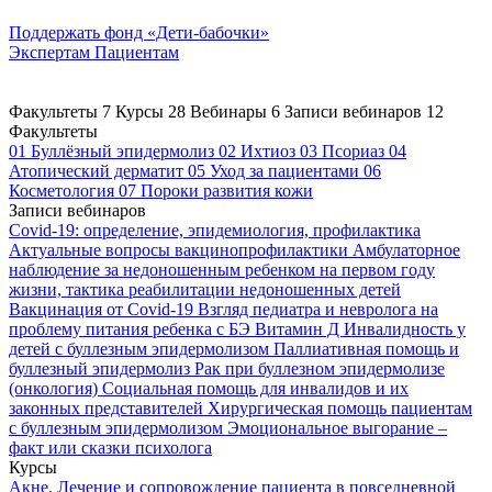
Поддержать
фонд «Дети-бабочки»
Экспертам
Пациентам
Факультеты
7
Курсы
28
Вебинары
6
Записи вебинаров
12
Факультеты
01
Буллёзный эпидермолиз
02
Ихтиоз
03
Псориаз
04
Атопический дерматит
05
Уход за пациентами
06
Косметология
07
Пороки развития кожи
Записи вебинаров
Covid-19: определение, эпидемиология, профилактика
Актуальные вопросы вакцинопрофилактики
Амбулаторное
наблюдение за недоношенным ребенком на первом году
жизни, тактика реабилитации недоношенных детей
Вакцинация от Covid-19
Взгляд педиатра и невролога на
проблему питания ребенка с БЭ
Витамин Д
Инвалидность у
детей с буллезным эпидермолизом
Паллиативная помощь и
буллезный эпидермолиз
Рак при буллезном эпидермолизе
(онкология)
Социальная помощь для инвалидов и их
законных представителей
Хирургическая помощь пациентам
с буллезным эпидермолизом
Эмоциональное выгорание –
факт или сказки психолога
Курсы
Акне. Лечение и сопровождение пациента в повседневной