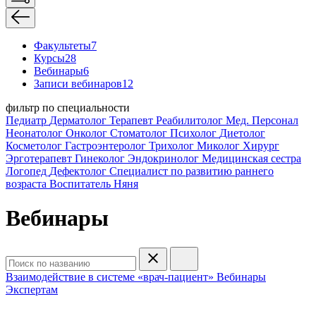
Факультеты
7
Курсы
28
Вебинары
6
Записи вебинаров
12
фильтр по специальности
Педиатр
Дерматолог
Терапевт
Реабилитолог
Мед. Персонал
Неонатолог
Онколог
Стоматолог
Психолог
Диетолог
Косметолог
Гастроэнтеролог
Трихолог
Миколог
Хирург
Эрготерапевт
Гинеколог
Эндокринолог
Медицинская сестра
Логопед
Дефектолог
Специалист по развитию раннего
возраста
Воспитатель
Няня
Вебинары
Взаимодействие в системе «врач-пациент»
Вебинары
Экспертам