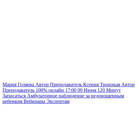
Мария Голяева
Автор
Преподаватель
Ксения Троицкая
Автор
Преподаватель
100% онлайн
17:00
09 Июня
120
Минут
Записаться
Амбулаторное наблюдение за недоношенным
ребенком
Вебинары
Экспертам