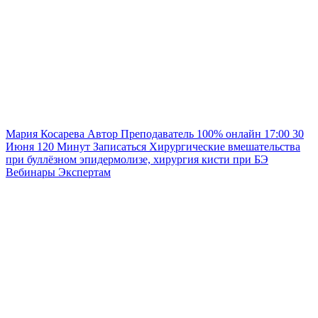
Мария Косарева
Автор
Преподаватель
100% онлайн
17:00
30
Июня
120
Минут
Записаться
Хирургические вмешательства
при буллёзном эпидермолизе, хирургия кисти при БЭ
Вебинары
Экспертам