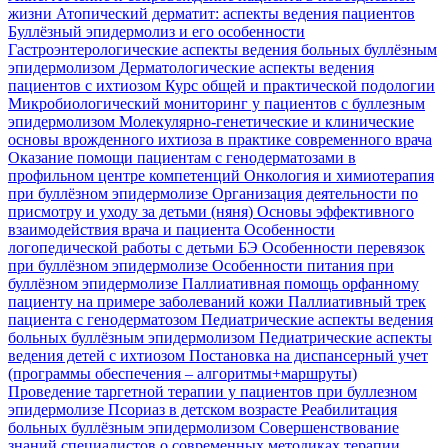
жизни
Атопический дерматит: аспекты ведения пациентов
Буллёзный эпидермолиз и его особенности
Гастроэнтерологические аспекты ведения больных буллёзным
эпидермолизом
Дерматологические аспекты ведения
пациентов с ихтиозом
Курс общей и практической подологии
Микробиологический мониторинг у пациентов с буллезным
эпидермолизом
Молекулярно-генетические и клинические
основы врожденного ихтиоза в практике современного врача
Оказание помощи пациентам с генодерматозами в
профильном центре компетенций
Онкология и химиотерапия
при буллёзном эпидермолизе
Организация деятельности по
присмотру и уходу за детьми (няня)
Основы эффективного
взаимодействия врача и пациента
Особенности
логопедической работы с детьми БЭ
Особенности перевязок
при буллёзном эпидермолизе
Особенности питания при
буллёзном эпидермолизе
Паллиативная помощь орфанному
пациенту на примере заболеваний кожи
Паллиативный трек
пациента с генодерматозом
Педиатрические аспекты ведения
больных буллёзным эпидермолизом
Педиатрические аспекты
ведения детей с ихтиозом
Постановка на диспансерный учет
(программы обеспечения – алгоритмы+маршруты)
Проведение таргетной терапии у пациентов при буллезном
эпидермолизе
Псориаз в детском возрасте
Реабилитация
больных буллёзным эпидермолизом
Совершенствование
знаний специалистов о современных методиках терапии