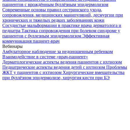
пациентов с врождённым буллёзным эпидермолизом
Современные основы правил сестринского ухода,
сопровождения, медицинских манипуляций, десмургии при
хронических и тяжелых редких заболеваниях кожи
Сосудистые мальформации в практике врача дерматолога и
педиатра
Тактика сопровождения при болевом синдроме у
пациентов с буллезным эпидермолизом
Эффективная
коммуникация пациент-врач
Вебинары
Амбулаторное наблюдение за недоношенным ребенком
Взаимодействие в системе «врач-пациент»
Дерматологические аспекты ведения пациентов с ихтиозом
Педиатрические аспекты ведения детей с ихтиозом
Проблемы
ЖКТ у пациентов с ихтиозом
Хирургические вмешательства
при буллёзном эпидермолизе, хирургия кисти при БЭ