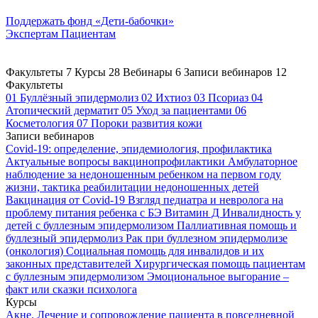
Поддержать
фонд «Дети-бабочки»
Экспертам
Пациентам
Факультеты
7
Курсы
28
Вебинары
6
Записи вебинаров
12
Факультеты
01
Буллёзный эпидермолиз
02
Ихтиоз
03
Псориаз
04
Атопический дерматит
05
Уход за пациентами
06
Косметология
07
Пороки развития кожи
Записи вебинаров
Covid-19: определение, эпидемиология, профилактика
Актуальные вопросы вакцинопрофилактики
Амбулаторное
наблюдение за недоношенным ребенком на первом году
жизни, тактика реабилитации недоношенных детей
Вакцинация от Covid-19
Взгляд педиатра и невролога на
проблему питания ребенка с БЭ
Витамин Д
Инвалидность у
детей с буллезным эпидермолизом
Паллиативная помощь и
буллезный эпидермолиз
Рак при буллезном эпидермолизе
(онкология)
Социальная помощь для инвалидов и их
законных представителей
Хирургическая помощь пациентам
с буллезным эпидермолизом
Эмоциональное выгорание –
факт или сказки психолога
Курсы
Акне. Лечение и сопровождение пациента в повседневной