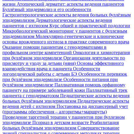
жизни
Атопический дерматит: аспекты ведения пациентов
Буллёзный эпидермолиз и его особенности
Гастроэнтерологические аспекты ведения больных буллёзным
эпидермолизом
Дерматологические аспекты ведения
пациентов с ихтиозом
Курс общей и практической подологии
Микробиологический мониторинг у пациентов с буллезным
эпидермолизом
Молекулярно-генетические и клинические
основы врожденного ихтиоза в практике современного врача
Оказание помощи пациентам с генодерматозами в
профильном центре компетенций
Онкология и химиотерапия
при буллёзном эпидермолизе
Организация деятельности по
присмотру и уходу за детьми (няня)
Основы эффективного
взаимодействия врача и пациента
Особенности
логопедической работы с детьми БЭ
Особенности перевязок
при буллёзном эпидермолизе
Особенности питания при
буллёзном эпидермолизе
Паллиативная помощь орфанному
пациенту на примере заболеваний кожи
Паллиативный трек
пациента с генодерматозом
Педиатрические аспекты ведения
больных буллёзным эпидермолизом
Педиатрические аспекты
ведения детей с ихтиозом
Постановка на диспансерный учет
(программы обеспечения – алгоритмы+маршруты)
Проведение таргетной терапии у пациентов при буллезном
эпидермолизе
Псориаз в детском возрасте
Реабилитация
больных буллёзным эпидермолизом
Совершенствование
знаний специалистов о современных методиках терапии