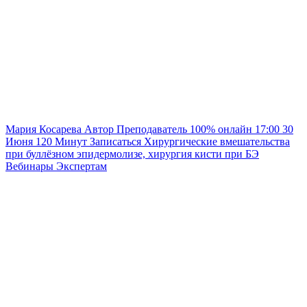
Мария Косарева
Автор
Преподаватель
100% онлайн
17:00
30
Июня
120
Минут
Записаться
Хирургические вмешательства
при буллёзном эпидермолизе, хирургия кисти при БЭ
Вебинары
Экспертам