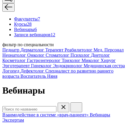
Факультеты
7
Курсы
28
Вебинары
6
Записи вебинаров
12
фильтр по специальности
Педиатр
Дерматолог
Терапевт
Реабилитолог
Мед. Персонал
Неонатолог
Онколог
Стоматолог
Психолог
Диетолог
Косметолог
Гастроэнтеролог
Трихолог
Миколог
Хирург
Эрготерапевт
Гинеколог
Эндокринолог
Медицинская сестра
Логопед
Дефектолог
Специалист по развитию раннего
возраста
Воспитатель
Няня
Вебинары
Взаимодействие в системе «врач-пациент»
Вебинары
Экспертам