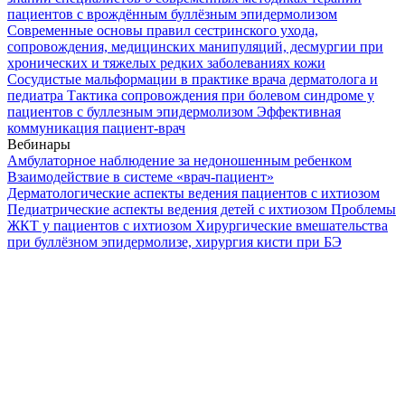
пациентов с врождённым буллёзным эпидермолизом
Современные основы правил сестринского ухода,
сопровождения, медицинских манипуляций, десмургии при
хронических и тяжелых редких заболеваниях кожи
Сосудистые мальформации в практике врача дерматолога и
педиатра
Тактика сопровождения при болевом синдроме у
пациентов с буллезным эпидермолизом
Эффективная
коммуникация пациент-врач
Вебинары
Амбулаторное наблюдение за недоношенным ребенком
Взаимодействие в системе «врач-пациент»
Дерматологические аспекты ведения пациентов с ихтиозом
Педиатрические аспекты ведения детей с ихтиозом
Проблемы
ЖКТ у пациентов с ихтиозом
Хирургические вмешательства
при буллёзном эпидермолизе, хирургия кисти при БЭ