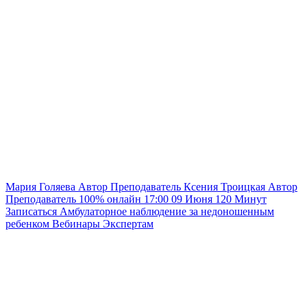
Мария Голяева
Автор
Преподаватель
Ксения Троицкая
Автор
Преподаватель
100% онлайн
17:00
09 Июня
120
Минут
Записаться
Амбулаторное наблюдение за недоношенным
ребенком
Вебинары
Экспертам