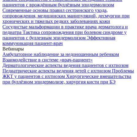
пациентов с врождённым буллёзным эпидермолизом
Современные основы правил сестринского ухода,
сопровождения, медицинских манипуляций, десмургии при
хронических и тяжелых редких заболеваниях кожи
Сосудистые мальформации в практике врача дерматолога и
педиатра
Тактика сопровождения при болевом синдроме у
пациентов с буллезным эпидермолизом
Эффективная
коммуникация пациент-врач
Вебинары
Амбулаторное наблюдение за недоношенным ребенком
Взаимодействие в системе «врач-пациент»
Дерматологические аспекты ведения пациентов с ихтиозом
Педиатрические аспекты ведения детей с ихтиозом
Проблемы
ЖКТ у пациентов с ихтиозом
Хирургические вмешательства
при буллёзном эпидермолизе, хирургия кисти при БЭ