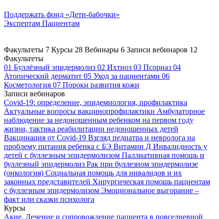
Поддержать
фонд «Дети-бабочки»
Экспертам
Пациентам
Факультеты
7
Курсы
28
Вебинары
6
Записи вебинаров
12
Факультеты
01
Буллёзный эпидермолиз
02
Ихтиоз
03
Псориаз
04
Атопический дерматит
05
Уход за пациентами
06
Косметология
07
Пороки развития кожи
Записи вебинаров
Covid-19: определение, эпидемиология, профилактика
Актуальные вопросы вакцинопрофилактики
Амбулаторное
наблюдение за недоношенным ребенком на первом году
жизни, тактика реабилитации недоношенных детей
Вакцинация от Covid-19
Взгляд педиатра и невролога на
проблему питания ребенка с БЭ
Витамин Д
Инвалидность у
детей с буллезным эпидермолизом
Паллиативная помощь и
буллезный эпидермолиз
Рак при буллезном эпидермолизе
(онкология)
Социальная помощь для инвалидов и их
законных представителей
Хирургическая помощь пациентам
с буллезным эпидермолизом
Эмоциональное выгорание –
факт или сказки психолога
Курсы
Акне. Лечение и сопровождение пациента в повседневной