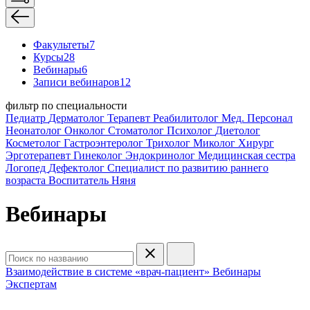
Факультеты
7
Курсы
28
Вебинары
6
Записи вебинаров
12
фильтр по специальности
Педиатр
Дерматолог
Терапевт
Реабилитолог
Мед. Персонал
Неонатолог
Онколог
Стоматолог
Психолог
Диетолог
Косметолог
Гастроэнтеролог
Трихолог
Миколог
Хирург
Эрготерапевт
Гинеколог
Эндокринолог
Медицинская сестра
Логопед
Дефектолог
Специалист по развитию раннего
возраста
Воспитатель
Няня
Вебинары
Взаимодействие в системе «врач-пациент»
Вебинары
Экспертам