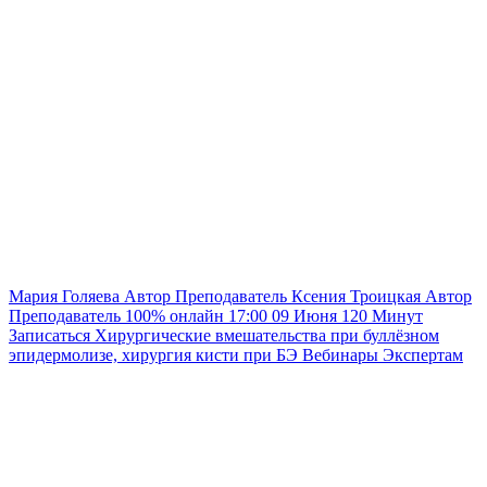
Мария Голяева
Автор
Преподаватель
Ксения Троицкая
Автор
Преподаватель
100% онлайн
17:00
09 Июня
120
Минут
Записаться
Хирургические вмешательства при буллёзном
эпидермолизе, хирургия кисти при БЭ
Вебинары
Экспертам