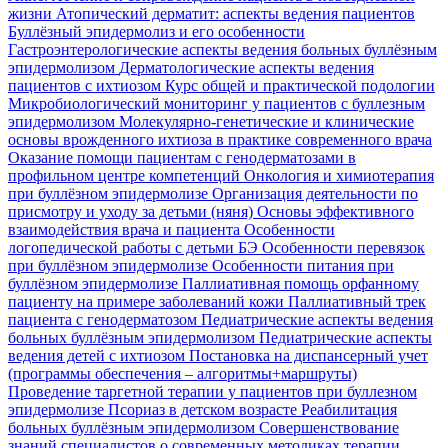
жизни
Атопический дерматит: аспекты ведения пациентов
Буллёзный эпидермолиз и его особенности
Гастроэнтерологические аспекты ведения больных буллёзным
эпидермолизом
Дерматологические аспекты ведения
пациентов с ихтиозом
Курс общей и практической подологии
Микробиологический мониторинг у пациентов с буллезным
эпидермолизом
Молекулярно-генетические и клинические
основы врожденного ихтиоза в практике современного врача
Оказание помощи пациентам с генодерматозами в
профильном центре компетенций
Онкология и химиотерапия
при буллёзном эпидермолизе
Организация деятельности по
присмотру и уходу за детьми (няня)
Основы эффективного
взаимодействия врача и пациента
Особенности
логопедической работы с детьми БЭ
Особенности перевязок
при буллёзном эпидермолизе
Особенности питания при
буллёзном эпидермолизе
Паллиативная помощь орфанному
пациенту на примере заболеваний кожи
Паллиативный трек
пациента с генодерматозом
Педиатрические аспекты ведения
больных буллёзным эпидермолизом
Педиатрические аспекты
ведения детей с ихтиозом
Постановка на диспансерный учет
(программы обеспечения – алгоритмы+маршруты)
Проведение таргетной терапии у пациентов при буллезном
эпидермолизе
Псориаз в детском возрасте
Реабилитация
больных буллёзным эпидермолизом
Совершенствование
знаний специалистов о современных методиках терапии