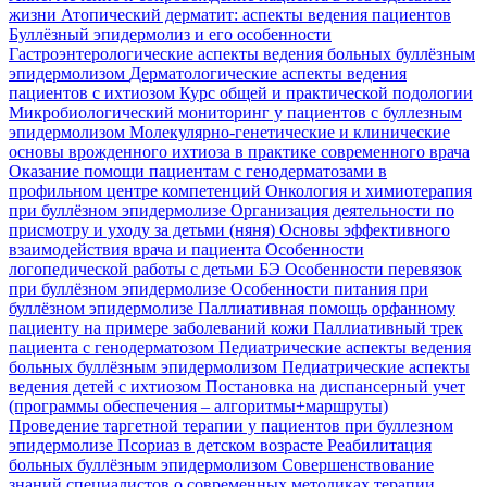
жизни
Атопический дерматит: аспекты ведения пациентов
Буллёзный эпидермолиз и его особенности
Гастроэнтерологические аспекты ведения больных буллёзным
эпидермолизом
Дерматологические аспекты ведения
пациентов с ихтиозом
Курс общей и практической подологии
Микробиологический мониторинг у пациентов с буллезным
эпидермолизом
Молекулярно-генетические и клинические
основы врожденного ихтиоза в практике современного врача
Оказание помощи пациентам с генодерматозами в
профильном центре компетенций
Онкология и химиотерапия
при буллёзном эпидермолизе
Организация деятельности по
присмотру и уходу за детьми (няня)
Основы эффективного
взаимодействия врача и пациента
Особенности
логопедической работы с детьми БЭ
Особенности перевязок
при буллёзном эпидермолизе
Особенности питания при
буллёзном эпидермолизе
Паллиативная помощь орфанному
пациенту на примере заболеваний кожи
Паллиативный трек
пациента с генодерматозом
Педиатрические аспекты ведения
больных буллёзным эпидермолизом
Педиатрические аспекты
ведения детей с ихтиозом
Постановка на диспансерный учет
(программы обеспечения – алгоритмы+маршруты)
Проведение таргетной терапии у пациентов при буллезном
эпидермолизе
Псориаз в детском возрасте
Реабилитация
больных буллёзным эпидермолизом
Совершенствование
знаний специалистов о современных методиках терапии