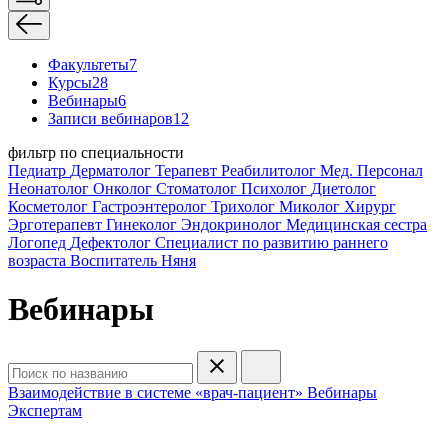
Факультеты
7
Курсы
28
Вебинары
6
Записи вебинаров
12
фильтр по специальности
Педиатр
Дерматолог
Терапевт
Реабилитолог
Мед. Персонал
Неонатолог
Онколог
Стоматолог
Психолог
Диетолог
Косметолог
Гастроэнтеролог
Трихолог
Миколог
Хирург
Эрготерапевт
Гинеколог
Эндокринолог
Медицинская сестра
Логопед
Дефектолог
Специалист по развитию раннего
возраста
Воспитатель
Няня
Вебинары
Взаимодействие в системе «врач-пациент»
Вебинары
Экспертам