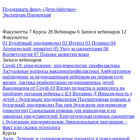
Поддержать
фонд «Дети-бабочки»
Экспертам
Пациентам
Факультеты
7
Курсы
28
Вебинары
6
Записи вебинаров
12
Факультеты
01
Буллёзный эпидермолиз
02
Ихтиоз
03
Псориаз
04
Атопический дерматит
05
Уход за пациентами
06
Косметология
07
Пороки развития кожи
Записи вебинаров
Covid-19: определение, эпидемиология, профилактика
Актуальные вопросы вакцинопрофилактики
Амбулаторное
наблюдение за недоношенным ребенком на первом году
жизни, тактика реабилитации недоношенных детей
Вакцинация от Covid-19
Взгляд педиатра и невролога на
проблему питания ребенка с БЭ
Витамин Д
Инвалидность у
детей с буллезным эпидермолизом
Паллиативная помощь и
буллезный эпидермолиз
Рак при буллезном эпидермолизе
(онкология)
Социальная помощь для инвалидов и их
законных представителей
Хирургическая помощь пациентам
с буллезным эпидермолизом
Эмоциональное выгорание –
факт или сказки психолога
Курсы
Акне. Лечение и сопровождение пациента в повседневной