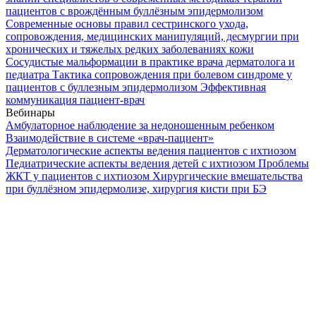
пациентов с врождённым буллёзным эпидермолизом
Современные основы правил сестринского ухода,
сопровождения, медицинских манипуляций, десмургии при
хронических и тяжелых редких заболеваниях кожи
Сосудистые мальформации в практике врача дерматолога и
педиатра
Тактика сопровождения при болевом синдроме у
пациентов с буллезным эпидермолизом
Эффективная
коммуникация пациент-врач
Вебинары
Амбулаторное наблюдение за недоношенным ребенком
Взаимодействие в системе «врач-пациент»
Дерматологические аспекты ведения пациентов с ихтиозом
Педиатрические аспекты ведения детей с ихтиозом
Проблемы
ЖКТ у пациентов с ихтиозом
Хирургические вмешательства
при буллёзном эпидермолизе, хирургия кисти при БЭ