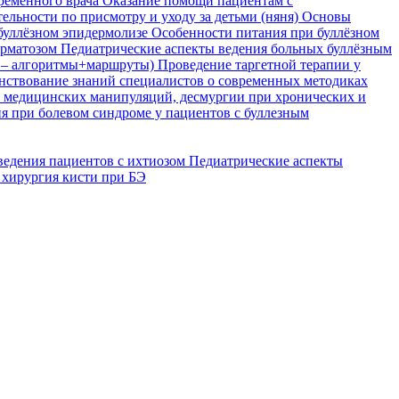
временного врача
Оказание помощи пациентам с
ельности по присмотру и уходу за детьми (няня)
Основы
буллёзном эпидермолизе
Особенности питания при буллёзном
ерматозом
Педиатрические аспекты ведения больных буллёзным
я – алгоритмы+маршруты)
Проведение таргетной терапии у
ствование знаний специалистов о современных методиках
, медицинских манипуляций, десмургии при хронических и
я при болевом синдроме у пациентов с буллезным
ведения пациентов с ихтиозом
Педиатрические аспекты
 хирургия кисти при БЭ