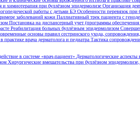
кие и клинические основы врожденного ихтиоза в практике со
я и химиотерапия при буллёзном эпидермолизе
Организация деят
огопедической работы с детьми БЭ
Особенности перевязок при 
римере заболеваний кожи
Паллиативный трек пациента с генод
озом
Постановка на диспансерный учет (программы обеспечени
расте
Реабилитация больных буллёзным эпидермолизом
Совершен
овременные основы правил сестринского ухода, сопровождения
в практике врача дерматолога и педиатра
Тактика сопровождени
ействие в системе «врач-пациент»
Дерматологические аспекты 
озом
Хирургические вмешательства при буллёзном эпидермолизе,