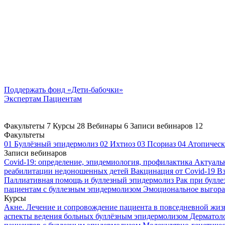
Поддержать
фонд «Дети-бабочки»
Экспертам
Пациентам
Факультеты
7
Курсы
28
Вебинары
6
Записи вебинаров
12
Факультеты
01
Буллёзный эпидермолиз
02
Ихтиоз
03
Псориаз
04
Атопическ
Записи вебинаров
Covid-19: определение, эпидемиология, профилактика
Актуаль
реабилитации недоношенных детей
Вакцинация от Covid-19
Вз
Паллиативная помощь и буллезный эпидермолиз
Рак при булл
пациентам с буллезным эпидермолизом
Эмоциональное выгоран
Курсы
Акне. Лечение и сопровождение пациента в повседневной жи
аспекты ведения больных буллёзным эпидермолизом
Дерматоло