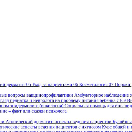
ий дерматит
05
Уход за пациентами
06
Косметология
07
Пороки 
ные вопросы вакцинопрофилактики
Амбулаторное наблюдение з
гляд педиатра и невролога на проблему питания ребенка с БЭ
В
езном эпидермолизе (онкология)
Социальная помощь для инвалид
ие – факт или сказки психолога
зни
Атопический дерматит: аспекты ведения пациентов
Буллёзны
гические аспекты ведения пациентов с ихтиозом
Курс общей и 