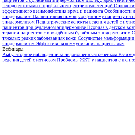
пациентов с буллезным эпидермолизом
Молекулярно-генетичес
генодерматозами в профильном центре компетенций
Онкологи
эффективного взаимодействия врача и пациента
Особенности л
эпидермолизе
Паллиативная помощь орфанному пациенту на п
эпидермолизом
Педиатрические аспекты ведения детей с ихти
пациентов при буллезном эпидермолизе
Псориаз в детском воз
терапии пациентов с врождённым буллёзным эпидермолизом
С
тяжелых редких заболеваниях кожи
Сосудистые мальформации 
эпидермолизом
Эффективная коммуникация пациент-врач
Вебинары
Амбулаторное наблюдение за недоношенным ребенком
Взаимод
ведения детей с ихтиозом
Проблемы ЖКТ у пациентов с ихти