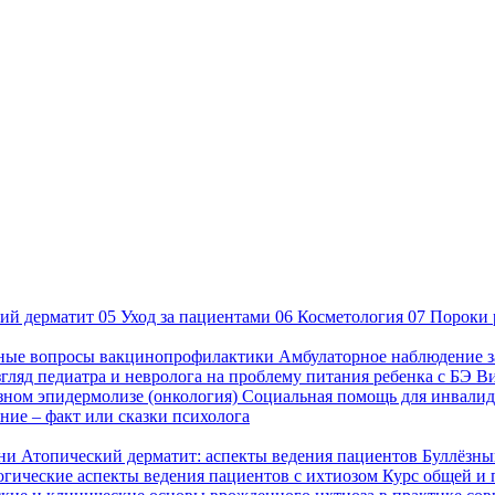
ий дерматит
05
Уход за пациентами
06
Косметология
07
Пороки 
ные вопросы вакцинопрофилактики
Амбулаторное наблюдение з
гляд педиатра и невролога на проблему питания ребенка с БЭ
В
езном эпидермолизе (онкология)
Социальная помощь для инвалид
ие – факт или сказки психолога
зни
Атопический дерматит: аспекты ведения пациентов
Буллёзны
гические аспекты ведения пациентов с ихтиозом
Курс общей и 