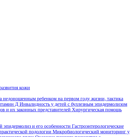
развития кожи
а недоношенным ребенком на первом году жизни, тактика
итамин Д
Инвалидность у детей с буллезным эпидермолизом
ов и их законных представителей
Хирургическая помощь
й эпидермолиз и его особенности
Гастроэнтерологические
практической подологии
Микробиологический мониторинг у