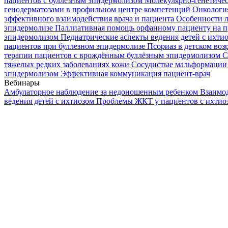
пациентов с буллезным эпидермолизом
Молекулярно-генетичес
генодерматозами в профильном центре компетенций
Онкологи
эффективного взаимодействия врача и пациента
Особенности л
эпидермолизе
Паллиативная помощь орфанному пациенту на п
эпидермолизом
Педиатрические аспекты ведения детей с ихти
пациентов при буллезном эпидермолизе
Псориаз в детском воз
терапии пациентов с врождённым буллёзным эпидермолизом
С
тяжелых редких заболеваниях кожи
Сосудистые мальформации 
эпидермолизом
Эффективная коммуникация пациент-врач
Вебинары
Амбулаторное наблюдение за недоношенным ребенком
Взаимод
ведения детей с ихтиозом
Проблемы ЖКТ у пациентов с ихти