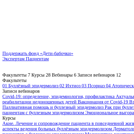
Поддержать
фонд «Дети-бабочки»
Экспертам
Пациентам
Факультеты
7
Курсы
28
Вебинары
6
Записи вебинаров
12
Факультеты
01
Буллёзный эпидермолиз
02
Ихтиоз
03
Псориаз
04
Атопическ
Записи вебинаров
Covid-19: определение, эпидемиология, профилактика
Актуаль
реабилитации недоношенных детей
Вакцинация от Covid-19
Вз
Паллиативная помощь и буллезный эпидермолиз
Рак при булл
пациентам с буллезным эпидермолизом
Эмоциональное выгоран
Курсы
Акне. Лечение и сопровождение пациента в повседневной жи
аспекты ведения больных буллёзным эпидермолизом
Дерматоло