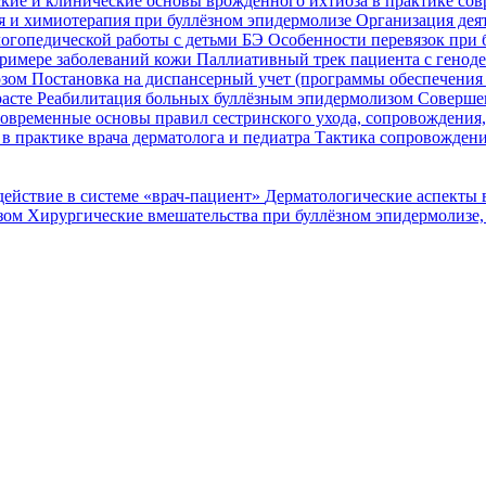
кие и клинические основы врожденного ихтиоза в практике со
я и химиотерапия при буллёзном эпидермолизе
Организация деят
огопедической работы с детьми БЭ
Особенности перевязок при 
римере заболеваний кожи
Паллиативный трек пациента с генод
озом
Постановка на диспансерный учет (программы обеспечени
расте
Реабилитация больных буллёзным эпидермолизом
Совершен
овременные основы правил сестринского ухода, сопровождения
в практике врача дерматолога и педиатра
Тактика сопровождени
ействие в системе «врач-пациент»
Дерматологические аспекты 
озом
Хирургические вмешательства при буллёзном эпидермолизе,