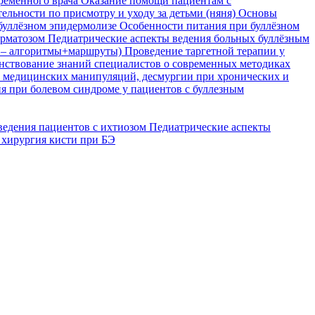
временного врача
Оказание помощи пациентам с
ельности по присмотру и уходу за детьми (няня)
Основы
буллёзном эпидермолизе
Особенности питания при буллёзном
ерматозом
Педиатрические аспекты ведения больных буллёзным
я – алгоритмы+маршруты)
Проведение таргетной терапии у
ствование знаний специалистов о современных методиках
, медицинских манипуляций, десмургии при хронических и
я при болевом синдроме у пациентов с буллезным
ведения пациентов с ихтиозом
Педиатрические аспекты
 хирургия кисти при БЭ