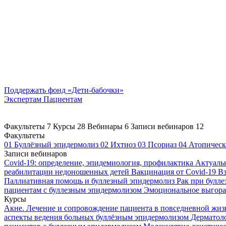
Поддержать
фонд «Дети-бабочки»
Экспертам
Пациентам
Факультеты
7
Курсы
28
Вебинары
6
Записи вебинаров
12
Факультеты
01
Буллёзный эпидермолиз
02
Ихтиоз
03
Псориаз
04
Атопическ
Записи вебинаров
Covid-19: определение, эпидемиология, профилактика
Актуаль
реабилитации недоношенных детей
Вакцинация от Covid-19
Вз
Паллиативная помощь и буллезный эпидермолиз
Рак при булл
пациентам с буллезным эпидермолизом
Эмоциональное выгоран
Курсы
Акне. Лечение и сопровождение пациента в повседневной жи
аспекты ведения больных буллёзным эпидермолизом
Дерматоло