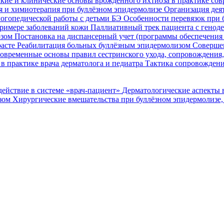
кие и клинические основы врожденного ихтиоза в практике со
я и химиотерапия при буллёзном эпидермолизе
Организация деят
огопедической работы с детьми БЭ
Особенности перевязок при 
римере заболеваний кожи
Паллиативный трек пациента с генод
озом
Постановка на диспансерный учет (программы обеспечени
расте
Реабилитация больных буллёзным эпидермолизом
Совершен
овременные основы правил сестринского ухода, сопровождения
в практике врача дерматолога и педиатра
Тактика сопровождени
ействие в системе «врач-пациент»
Дерматологические аспекты 
озом
Хирургические вмешательства при буллёзном эпидермолизе,