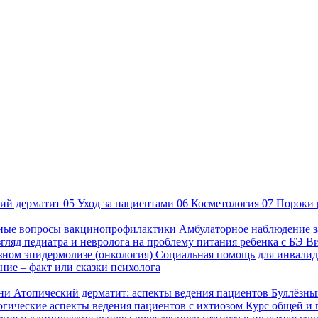
ий дерматит
05
Уход за пациентами
06
Косметология
07
Пороки 
ные вопросы вакцинопрофилактики
Амбулаторное наблюдение з
гляд педиатра и невролога на проблему питания ребенка с БЭ
В
езном эпидермолизе (онкология)
Социальная помощь для инвалид
ие – факт или сказки психолога
зни
Атопический дерматит: аспекты ведения пациентов
Буллёзны
гические аспекты ведения пациентов с ихтиозом
Курс общей и 