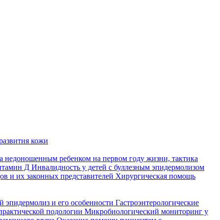
развития кожи
а недоношенным ребенком на первом году жизни, тактика
итамин Д
Инвалидность у детей с буллезным эпидермолизом
ов и их законных представителей
Хирургическая помощь
й эпидермолиз и его особенности
Гастроэнтерологические
практической подологии
Микробиологический мониторинг у