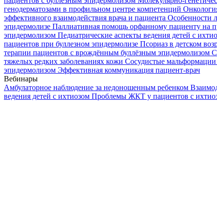
пациентов с буллезным эпидермолизом
Молекулярно-генетичес
генодерматозами в профильном центре компетенций
Онкологи
эффективного взаимодействия врача и пациента
Особенности л
эпидермолизе
Паллиативная помощь орфанному пациенту на п
эпидермолизом
Педиатрические аспекты ведения детей с ихти
пациентов при буллезном эпидермолизе
Псориаз в детском воз
терапии пациентов с врождённым буллёзным эпидермолизом
С
тяжелых редких заболеваниях кожи
Сосудистые мальформации 
эпидермолизом
Эффективная коммуникация пациент-врач
Вебинары
Амбулаторное наблюдение за недоношенным ребенком
Взаимод
ведения детей с ихтиозом
Проблемы ЖКТ у пациентов с ихти