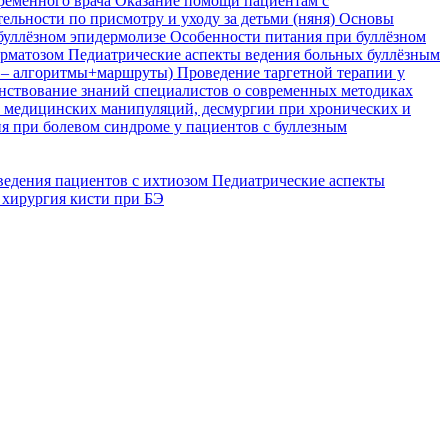
временного врача
Оказание помощи пациентам с
ельности по присмотру и уходу за детьми (няня)
Основы
буллёзном эпидермолизе
Особенности питания при буллёзном
ерматозом
Педиатрические аспекты ведения больных буллёзным
я – алгоритмы+маршруты)
Проведение таргетной терапии у
ствование знаний специалистов о современных методиках
, медицинских манипуляций, десмургии при хронических и
я при болевом синдроме у пациентов с буллезным
ведения пациентов с ихтиозом
Педиатрические аспекты
 хирургия кисти при БЭ