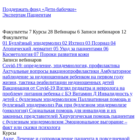
Поддержать
фонд «Дети-бабочки»
Экспертам
Пациентам
Факультеты
7
Курсы
28
Вебинары
6
Записи вебинаров
12
Факультеты
01
Буллёзный эпидермолиз
02
Ихтиоз
03
Псориаз
04
Атопический дерматит
05
Уход за пациентами
06
Косметология
07
Пороки развития кожи
Записи вебинаров
Covid-19: определение, эпидемиология, профилактика
Актуальные вопросы вакцинопрофилактики
Амбулаторное
наблюдение за недоношенным ребенком на первом году
жизни, тактика реабилитации недоношенных детей
Вакцинация от Covid-19
Взгляд педиатра и невролога на
проблему питания ребенка с БЭ
Витамин Д
Инвалидность у
детей с буллезным эпидермолизом
Паллиативная помощь и
буллезный эпидермолиз
Рак при буллезном эпидермолизе
(онкология)
Социальная помощь для инвалидов и их
законных представителей
Хирургическая помощь пациентам
с буллезным эпидермолизом
Эмоциональное выгорание –
факт или сказки психолога
Курсы
Акне. Лечение и сопровождение пациента в повседневной