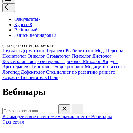
Факультеты
7
Курсы
28
Вебинары
6
Записи вебинаров
12
фильтр по специальности
Педиатр
Дерматолог
Терапевт
Реабилитолог
Мед. Персонал
Неонатолог
Онколог
Стоматолог
Психолог
Диетолог
Косметолог
Гастроэнтеролог
Трихолог
Миколог
Хирург
Эрготерапевт
Гинеколог
Эндокринолог
Медицинская сестра
Логопед
Дефектолог
Специалист по развитию раннего
возраста
Воспитатель
Няня
Вебинары
Взаимодействие в системе «врач-пациент»
Вебинары
Экспертам