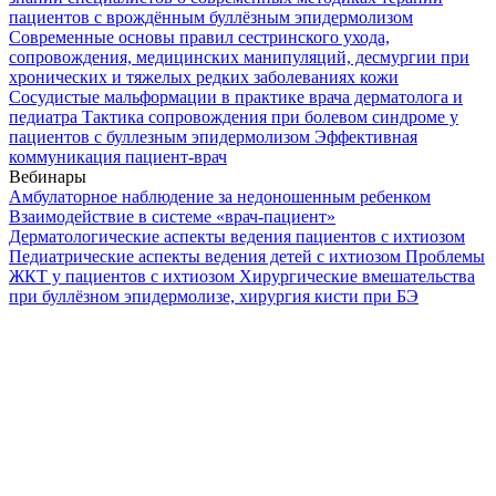
пациентов с врождённым буллёзным эпидермолизом
Современные основы правил сестринского ухода,
сопровождения, медицинских манипуляций, десмургии при
хронических и тяжелых редких заболеваниях кожи
Сосудистые мальформации в практике врача дерматолога и
педиатра
Тактика сопровождения при болевом синдроме у
пациентов с буллезным эпидермолизом
Эффективная
коммуникация пациент-врач
Вебинары
Амбулаторное наблюдение за недоношенным ребенком
Взаимодействие в системе «врач-пациент»
Дерматологические аспекты ведения пациентов с ихтиозом
Педиатрические аспекты ведения детей с ихтиозом
Проблемы
ЖКТ у пациентов с ихтиозом
Хирургические вмешательства
при буллёзном эпидермолизе, хирургия кисти при БЭ