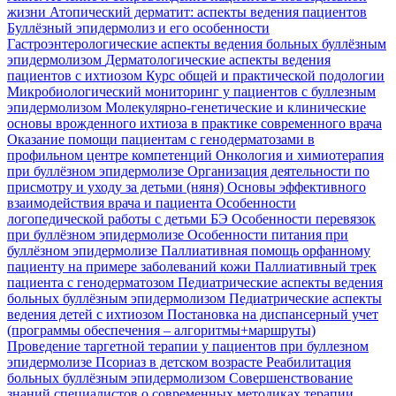
жизни
Атопический дерматит: аспекты ведения пациентов
Буллёзный эпидермолиз и его особенности
Гастроэнтерологические аспекты ведения больных буллёзным
эпидермолизом
Дерматологические аспекты ведения
пациентов с ихтиозом
Курс общей и практической подологии
Микробиологический мониторинг у пациентов с буллезным
эпидермолизом
Молекулярно-генетические и клинические
основы врожденного ихтиоза в практике современного врача
Оказание помощи пациентам с генодерматозами в
профильном центре компетенций
Онкология и химиотерапия
при буллёзном эпидермолизе
Организация деятельности по
присмотру и уходу за детьми (няня)
Основы эффективного
взаимодействия врача и пациента
Особенности
логопедической работы с детьми БЭ
Особенности перевязок
при буллёзном эпидермолизе
Особенности питания при
буллёзном эпидермолизе
Паллиативная помощь орфанному
пациенту на примере заболеваний кожи
Паллиативный трек
пациента с генодерматозом
Педиатрические аспекты ведения
больных буллёзным эпидермолизом
Педиатрические аспекты
ведения детей с ихтиозом
Постановка на диспансерный учет
(программы обеспечения – алгоритмы+маршруты)
Проведение таргетной терапии у пациентов при буллезном
эпидермолизе
Псориаз в детском возрасте
Реабилитация
больных буллёзным эпидермолизом
Совершенствование
знаний специалистов о современных методиках терапии