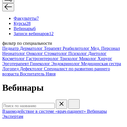
Факультеты
7
Курсы
28
Вебинары
6
Записи вебинаров
12
фильтр по специальности
Педиатр
Дерматолог
Терапевт
Реабилитолог
Мед. Персонал
Неонатолог
Онколог
Стоматолог
Психолог
Диетолог
Косметолог
Гастроэнтеролог
Трихолог
Миколог
Хирург
Эрготерапевт
Гинеколог
Эндокринолог
Медицинская сестра
Логопед
Дефектолог
Специалист по развитию раннего
возраста
Воспитатель
Няня
Вебинары
Взаимодействие в системе «врач-пациент»
Вебинары
Экспертам