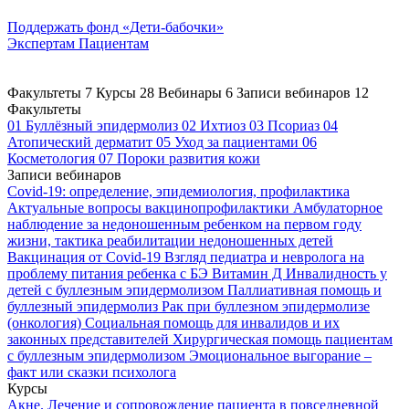
Поддержать
фонд «Дети-бабочки»
Экспертам
Пациентам
Факультеты
7
Курсы
28
Вебинары
6
Записи вебинаров
12
Факультеты
01
Буллёзный эпидермолиз
02
Ихтиоз
03
Псориаз
04
Атопический дерматит
05
Уход за пациентами
06
Косметология
07
Пороки развития кожи
Записи вебинаров
Covid-19: определение, эпидемиология, профилактика
Актуальные вопросы вакцинопрофилактики
Амбулаторное
наблюдение за недоношенным ребенком на первом году
жизни, тактика реабилитации недоношенных детей
Вакцинация от Covid-19
Взгляд педиатра и невролога на
проблему питания ребенка с БЭ
Витамин Д
Инвалидность у
детей с буллезным эпидермолизом
Паллиативная помощь и
буллезный эпидермолиз
Рак при буллезном эпидермолизе
(онкология)
Социальная помощь для инвалидов и их
законных представителей
Хирургическая помощь пациентам
с буллезным эпидермолизом
Эмоциональное выгорание –
факт или сказки психолога
Курсы
Акне. Лечение и сопровождение пациента в повседневной