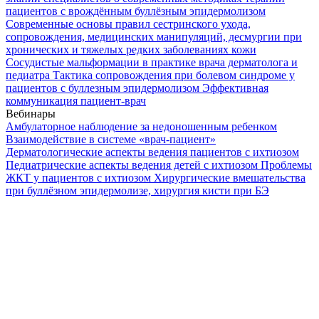
пациентов с врождённым буллёзным эпидермолизом
Современные основы правил сестринского ухода,
сопровождения, медицинских манипуляций, десмургии при
хронических и тяжелых редких заболеваниях кожи
Сосудистые мальформации в практике врача дерматолога и
педиатра
Тактика сопровождения при болевом синдроме у
пациентов с буллезным эпидермолизом
Эффективная
коммуникация пациент-врач
Вебинары
Амбулаторное наблюдение за недоношенным ребенком
Взаимодействие в системе «врач-пациент»
Дерматологические аспекты ведения пациентов с ихтиозом
Педиатрические аспекты ведения детей с ихтиозом
Проблемы
ЖКТ у пациентов с ихтиозом
Хирургические вмешательства
при буллёзном эпидермолизе, хирургия кисти при БЭ