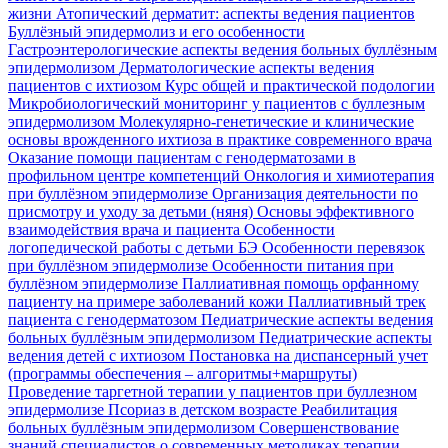
жизни
Атопический дерматит: аспекты ведения пациентов
Буллёзный эпидермолиз и его особенности
Гастроэнтерологические аспекты ведения больных буллёзным
эпидермолизом
Дерматологические аспекты ведения
пациентов с ихтиозом
Курс общей и практической подологии
Микробиологический мониторинг у пациентов с буллезным
эпидермолизом
Молекулярно-генетические и клинические
основы врожденного ихтиоза в практике современного врача
Оказание помощи пациентам с генодерматозами в
профильном центре компетенций
Онкология и химиотерапия
при буллёзном эпидермолизе
Организация деятельности по
присмотру и уходу за детьми (няня)
Основы эффективного
взаимодействия врача и пациента
Особенности
логопедической работы с детьми БЭ
Особенности перевязок
при буллёзном эпидермолизе
Особенности питания при
буллёзном эпидермолизе
Паллиативная помощь орфанному
пациенту на примере заболеваний кожи
Паллиативный трек
пациента с генодерматозом
Педиатрические аспекты ведения
больных буллёзным эпидермолизом
Педиатрические аспекты
ведения детей с ихтиозом
Постановка на диспансерный учет
(программы обеспечения – алгоритмы+маршруты)
Проведение таргетной терапии у пациентов при буллезном
эпидермолизе
Псориаз в детском возрасте
Реабилитация
больных буллёзным эпидермолизом
Совершенствование
знаний специалистов о современных методиках терапии