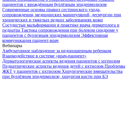
пациентов с врождённым буллёзным эпидермолизом
Современные основы правил сестринского ухода,
сопровождения, медицинских манипуляций, десмургии при
хронических и тяжелых редких заболеваниях кожи
Сосудистые мальформации в практике врача дерматолога и
педиатра
Тактика сопровождения при болевом синдроме у
пациентов с буллезным эпидермолизом
Эффективная
коммуникация пациент-врач
Вебинары
Амбулаторное наблюдение за недоношенным ребенком
Взаимодействие в системе «врач-пациент»
Дерматологические аспекты ведения пациентов с ихтиозом
Педиатрические аспекты ведения детей с ихтиозом
Проблемы
ЖКТ у пациентов с ихтиозом
Хирургические вмешательства
при буллёзном эпидермолизе, хирургия кисти при БЭ