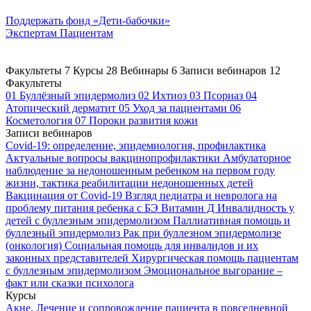
Поддержать
фонд «Дети-бабочки»
Экспертам
Пациентам
Факультеты
7
Курсы
28
Вебинары
6
Записи вебинаров
12
Факультеты
01
Буллёзный эпидермолиз
02
Ихтиоз
03
Псориаз
04
Атопический дерматит
05
Уход за пациентами
06
Косметология
07
Пороки развития кожи
Записи вебинаров
Covid-19: определение, эпидемиология, профилактика
Актуальные вопросы вакцинопрофилактики
Амбулаторное
наблюдение за недоношенным ребенком на первом году
жизни, тактика реабилитации недоношенных детей
Вакцинация от Covid-19
Взгляд педиатра и невролога на
проблему питания ребенка с БЭ
Витамин Д
Инвалидность у
детей с буллезным эпидермолизом
Паллиативная помощь и
буллезный эпидермолиз
Рак при буллезном эпидермолизе
(онкология)
Социальная помощь для инвалидов и их
законных представителей
Хирургическая помощь пациентам
с буллезным эпидермолизом
Эмоциональное выгорание –
факт или сказки психолога
Курсы
Акне. Лечение и сопровождение пациента в повседневной