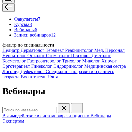
Факультеты
7
Курсы
28
Вебинары
6
Записи вебинаров
12
фильтр по специальности
Педиатр
Дерматолог
Терапевт
Реабилитолог
Мед. Персонал
Неонатолог
Онколог
Стоматолог
Психолог
Диетолог
Косметолог
Гастроэнтеролог
Трихолог
Миколог
Хирург
Эрготерапевт
Гинеколог
Эндокринолог
Медицинская сестра
Логопед
Дефектолог
Специалист по развитию раннего
возраста
Воспитатель
Няня
Вебинары
Взаимодействие в системе «врач-пациент»
Вебинары
Экспертам