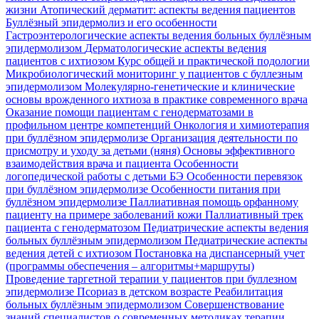
жизни
Атопический дерматит: аспекты ведения пациентов
Буллёзный эпидермолиз и его особенности
Гастроэнтерологические аспекты ведения больных буллёзным
эпидермолизом
Дерматологические аспекты ведения
пациентов с ихтиозом
Курс общей и практической подологии
Микробиологический мониторинг у пациентов с буллезным
эпидермолизом
Молекулярно-генетические и клинические
основы врожденного ихтиоза в практике современного врача
Оказание помощи пациентам с генодерматозами в
профильном центре компетенций
Онкология и химиотерапия
при буллёзном эпидермолизе
Организация деятельности по
присмотру и уходу за детьми (няня)
Основы эффективного
взаимодействия врача и пациента
Особенности
логопедической работы с детьми БЭ
Особенности перевязок
при буллёзном эпидермолизе
Особенности питания при
буллёзном эпидермолизе
Паллиативная помощь орфанному
пациенту на примере заболеваний кожи
Паллиативный трек
пациента с генодерматозом
Педиатрические аспекты ведения
больных буллёзным эпидермолизом
Педиатрические аспекты
ведения детей с ихтиозом
Постановка на диспансерный учет
(программы обеспечения – алгоритмы+маршруты)
Проведение таргетной терапии у пациентов при буллезном
эпидермолизе
Псориаз в детском возрасте
Реабилитация
больных буллёзным эпидермолизом
Совершенствование
знаний специалистов о современных методиках терапии