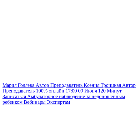
Мария Голяева
Автор
Преподаватель
Ксения Троицкая
Автор
Преподаватель
100% онлайн
17:00
09 Июня
120
Минут
Записаться
Амбулаторное наблюдение за недоношенным
ребенком
Вебинары
Экспертам