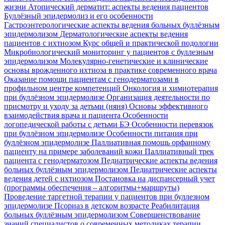
жизни
Атопический дерматит: аспекты ведения пациентов
Буллёзный эпидермолиз и его особенности
Гастроэнтерологические аспекты ведения больных буллёзным
эпидермолизом
Дерматологические аспекты ведения
пациентов с ихтиозом
Курс общей и практической подологии
Микробиологический мониторинг у пациентов с буллезным
эпидермолизом
Молекулярно-генетические и клинические
основы врожденного ихтиоза в практике современного врача
Оказание помощи пациентам с генодерматозами в
профильном центре компетенций
Онкология и химиотерапия
при буллёзном эпидермолизе
Организация деятельности по
присмотру и уходу за детьми (няня)
Основы эффективного
взаимодействия врача и пациента
Особенности
логопедической работы с детьми БЭ
Особенности перевязок
при буллёзном эпидермолизе
Особенности питания при
буллёзном эпидермолизе
Паллиативная помощь орфанному
пациенту на примере заболеваний кожи
Паллиативный трек
пациента с генодерматозом
Педиатрические аспекты ведения
больных буллёзным эпидермолизом
Педиатрические аспекты
ведения детей с ихтиозом
Постановка на диспансерный учет
(программы обеспечения – алгоритмы+маршруты)
Проведение таргетной терапии у пациентов при буллезном
эпидермолизе
Псориаз в детском возрасте
Реабилитация
больных буллёзным эпидермолизом
Совершенствование
знаний специалистов о современных методиках терапии