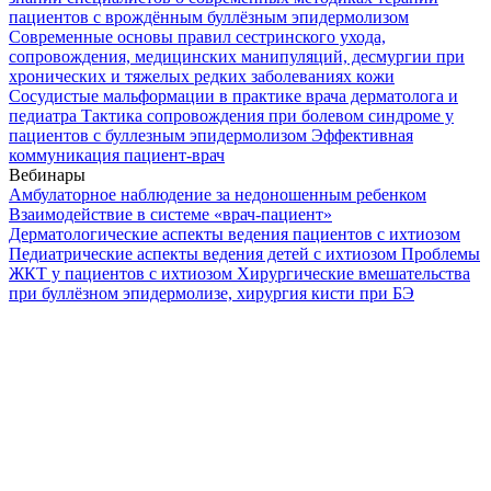
пациентов с врождённым буллёзным эпидермолизом
Современные основы правил сестринского ухода,
сопровождения, медицинских манипуляций, десмургии при
хронических и тяжелых редких заболеваниях кожи
Сосудистые мальформации в практике врача дерматолога и
педиатра
Тактика сопровождения при болевом синдроме у
пациентов с буллезным эпидермолизом
Эффективная
коммуникация пациент-врач
Вебинары
Амбулаторное наблюдение за недоношенным ребенком
Взаимодействие в системе «врач-пациент»
Дерматологические аспекты ведения пациентов с ихтиозом
Педиатрические аспекты ведения детей с ихтиозом
Проблемы
ЖКТ у пациентов с ихтиозом
Хирургические вмешательства
при буллёзном эпидермолизе, хирургия кисти при БЭ