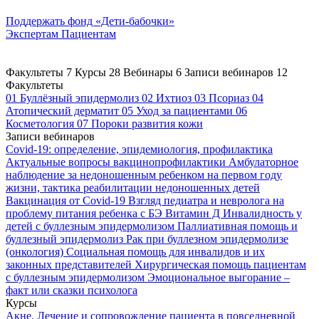
Поддержать
фонд «Дети-бабочки»
Экспертам
Пациентам
Факультеты
7
Курсы
28
Вебинары
6
Записи вебинаров
12
Факультеты
01
Буллёзный эпидермолиз
02
Ихтиоз
03
Псориаз
04
Атопический дерматит
05
Уход за пациентами
06
Косметология
07
Пороки развития кожи
Записи вебинаров
Covid-19: определение, эпидемиология, профилактика
Актуальные вопросы вакцинопрофилактики
Амбулаторное
наблюдение за недоношенным ребенком на первом году
жизни, тактика реабилитации недоношенных детей
Вакцинация от Covid-19
Взгляд педиатра и невролога на
проблему питания ребенка с БЭ
Витамин Д
Инвалидность у
детей с буллезным эпидермолизом
Паллиативная помощь и
буллезный эпидермолиз
Рак при буллезном эпидермолизе
(онкология)
Социальная помощь для инвалидов и их
законных представителей
Хирургическая помощь пациентам
с буллезным эпидермолизом
Эмоциональное выгорание –
факт или сказки психолога
Курсы
Акне. Лечение и сопровождение пациента в повседневной