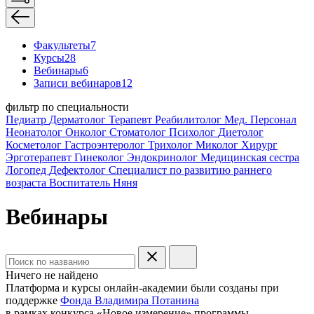
Факультеты
7
Курсы
28
Вебинары
6
Записи вебинаров
12
фильтр по специальности
Педиатр
Дерматолог
Терапевт
Реабилитолог
Мед. Персонал
Неонатолог
Онколог
Стоматолог
Психолог
Диетолог
Косметолог
Гастроэнтеролог
Трихолог
Миколог
Хирург
Эрготерапевт
Гинеколог
Эндокринолог
Медицинская сестра
Логопед
Дефектолог
Специалист по развитию раннего
возраста
Воспитатель
Няня
Вебинары
Ничего не найдено
Платформа и курсы онлайн-академии были созданы при
поддержке
Фонда Владимира Потанина
в рамках конкурса «Новое измерение» программы