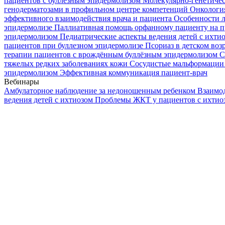
пациентов с буллезным эпидермолизом
Молекулярно-генетичес
генодерматозами в профильном центре компетенций
Онкологи
эффективного взаимодействия врача и пациента
Особенности л
эпидермолизе
Паллиативная помощь орфанному пациенту на п
эпидермолизом
Педиатрические аспекты ведения детей с ихти
пациентов при буллезном эпидермолизе
Псориаз в детском воз
терапии пациентов с врождённым буллёзным эпидермолизом
С
тяжелых редких заболеваниях кожи
Сосудистые мальформации 
эпидермолизом
Эффективная коммуникация пациент-врач
Вебинары
Амбулаторное наблюдение за недоношенным ребенком
Взаимод
ведения детей с ихтиозом
Проблемы ЖКТ у пациентов с ихти