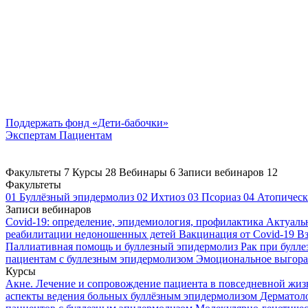
Поддержать
фонд «Дети-бабочки»
Экспертам
Пациентам
Факультеты
7
Курсы
28
Вебинары
6
Записи вебинаров
12
Факультеты
01
Буллёзный эпидермолиз
02
Ихтиоз
03
Псориаз
04
Атопическ
Записи вебинаров
Covid-19: определение, эпидемиология, профилактика
Актуаль
реабилитации недоношенных детей
Вакцинация от Covid-19
Вз
Паллиативная помощь и буллезный эпидермолиз
Рак при булл
пациентам с буллезным эпидермолизом
Эмоциональное выгоран
Курсы
Акне. Лечение и сопровождение пациента в повседневной жи
аспекты ведения больных буллёзным эпидермолизом
Дерматоло