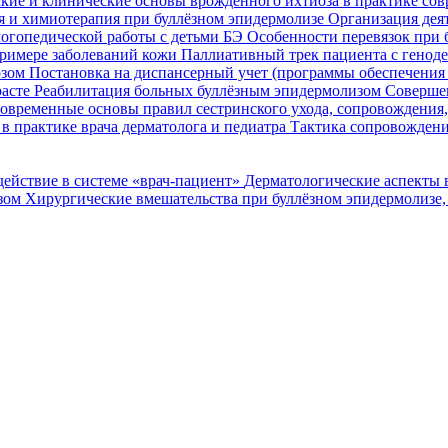
кие и клинические основы врожденного ихтиоза в практике со
я и химиотерапия при буллёзном эпидермолизе
Организация деят
огопедической работы с детьми БЭ
Особенности перевязок при 
римере заболеваний кожи
Паллиативный трек пациента с генод
озом
Постановка на диспансерный учет (программы обеспечени
расте
Реабилитация больных буллёзным эпидермолизом
Совершен
овременные основы правил сестринского ухода, сопровождения
в практике врача дерматолога и педиатра
Тактика сопровождени
ействие в системе «врач-пациент»
Дерматологические аспекты 
озом
Хирургические вмешательства при буллёзном эпидермолизе,