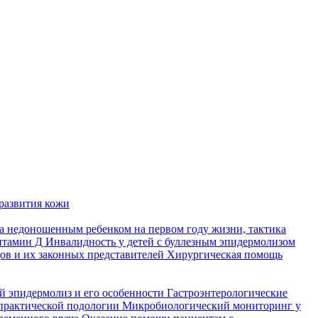
развития кожи
а недоношенным ребенком на первом году жизни, тактика
итамин Д
Инвалидность у детей с буллезным эпидермолизом
ов и их законных представителей
Хирургическая помощь
й эпидермолиз и его особенности
Гастроэнтерологические
практической подологии
Микробиологический мониторинг у