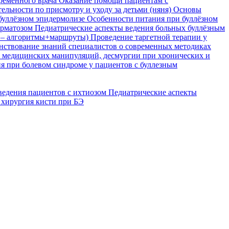
временного врача
Оказание помощи пациентам с
ельности по присмотру и уходу за детьми (няня)
Основы
буллёзном эпидермолизе
Особенности питания при буллёзном
ерматозом
Педиатрические аспекты ведения больных буллёзным
я – алгоритмы+маршруты)
Проведение таргетной терапии у
ствование знаний специалистов о современных методиках
, медицинских манипуляций, десмургии при хронических и
я при болевом синдроме у пациентов с буллезным
ведения пациентов с ихтиозом
Педиатрические аспекты
 хирургия кисти при БЭ