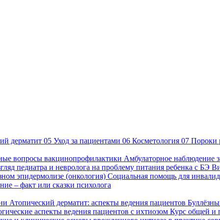
ий дерматит
05
Уход за пациентами
06
Косметология
07
Пороки 
ные вопросы вакцинопрофилактики
Амбулаторное наблюдение з
гляд педиатра и невролога на проблему питания ребенка с БЭ
В
езном эпидермолизе (онкология)
Социальная помощь для инвалид
ие – факт или сказки психолога
зни
Атопический дерматит: аспекты ведения пациентов
Буллёзны
гические аспекты ведения пациентов с ихтиозом
Курс общей и 