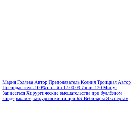
Мария Голяева
Автор
Преподаватель
Ксения Троицкая
Автор
Преподаватель
100% онлайн
17:00
09 Июня
120
Минут
Записаться
Хирургические вмешательства при буллёзном
эпидермолизе, хирургия кисти при БЭ
Вебинары
Экспертам