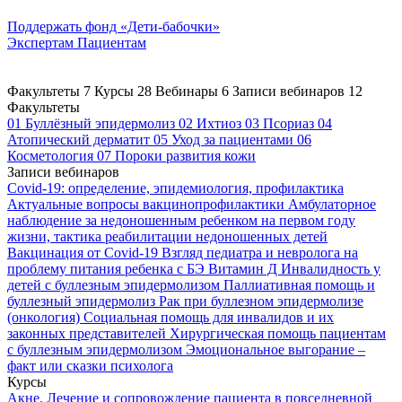
Поддержать
фонд «Дети-бабочки»
Экспертам
Пациентам
Факультеты
7
Курсы
28
Вебинары
6
Записи вебинаров
12
Факультеты
01
Буллёзный эпидермолиз
02
Ихтиоз
03
Псориаз
04
Атопический дерматит
05
Уход за пациентами
06
Косметология
07
Пороки развития кожи
Записи вебинаров
Covid-19: определение, эпидемиология, профилактика
Актуальные вопросы вакцинопрофилактики
Амбулаторное
наблюдение за недоношенным ребенком на первом году
жизни, тактика реабилитации недоношенных детей
Вакцинация от Covid-19
Взгляд педиатра и невролога на
проблему питания ребенка с БЭ
Витамин Д
Инвалидность у
детей с буллезным эпидермолизом
Паллиативная помощь и
буллезный эпидермолиз
Рак при буллезном эпидермолизе
(онкология)
Социальная помощь для инвалидов и их
законных представителей
Хирургическая помощь пациентам
с буллезным эпидермолизом
Эмоциональное выгорание –
факт или сказки психолога
Курсы
Акне. Лечение и сопровождение пациента в повседневной