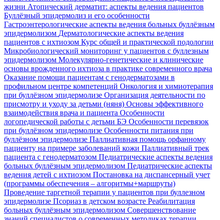
жизни
Атопический дерматит: аспекты ведения пациентов
Буллёзный эпидермолиз и его особенности
Гастроэнтерологические аспекты ведения больных буллёзным
эпидермолизом
Дерматологические аспекты ведения
пациентов с ихтиозом
Курс общей и практической подологии
Микробиологический мониторинг у пациентов с буллезным
эпидермолизом
Молекулярно-генетические и клинические
основы врожденного ихтиоза в практике современного врача
Оказание помощи пациентам с генодерматозами в
профильном центре компетенций
Онкология и химиотерапия
при буллёзном эпидермолизе
Организация деятельности по
присмотру и уходу за детьми (няня)
Основы эффективного
взаимодействия врача и пациента
Особенности
логопедической работы с детьми БЭ
Особенности перевязок
при буллёзном эпидермолизе
Особенности питания при
буллёзном эпидермолизе
Паллиативная помощь орфанному
пациенту на примере заболеваний кожи
Паллиативный трек
пациента с генодерматозом
Педиатрические аспекты ведения
больных буллёзным эпидермолизом
Педиатрические аспекты
ведения детей с ихтиозом
Постановка на диспансерный учет
(программы обеспечения – алгоритмы+маршруты)
Проведение таргетной терапии у пациентов при буллезном
эпидермолизе
Псориаз в детском возрасте
Реабилитация
больных буллёзным эпидермолизом
Совершенствование
знаний специалистов о современных методиках терапии