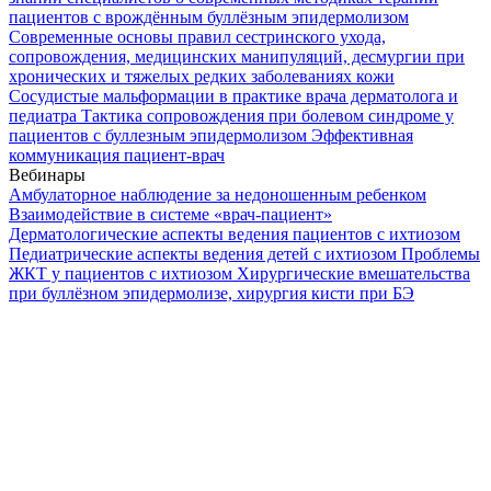
пациентов с врождённым буллёзным эпидермолизом
Современные основы правил сестринского ухода,
сопровождения, медицинских манипуляций, десмургии при
хронических и тяжелых редких заболеваниях кожи
Сосудистые мальформации в практике врача дерматолога и
педиатра
Тактика сопровождения при болевом синдроме у
пациентов с буллезным эпидермолизом
Эффективная
коммуникация пациент-врач
Вебинары
Амбулаторное наблюдение за недоношенным ребенком
Взаимодействие в системе «врач-пациент»
Дерматологические аспекты ведения пациентов с ихтиозом
Педиатрические аспекты ведения детей с ихтиозом
Проблемы
ЖКТ у пациентов с ихтиозом
Хирургические вмешательства
при буллёзном эпидермолизе, хирургия кисти при БЭ