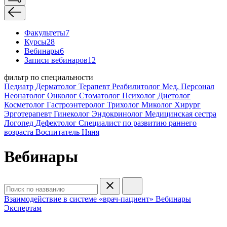
Факультеты
7
Курсы
28
Вебинары
6
Записи вебинаров
12
фильтр по специальности
Педиатр
Дерматолог
Терапевт
Реабилитолог
Мед. Персонал
Неонатолог
Онколог
Стоматолог
Психолог
Диетолог
Косметолог
Гастроэнтеролог
Трихолог
Миколог
Хирург
Эрготерапевт
Гинеколог
Эндокринолог
Медицинская сестра
Логопед
Дефектолог
Специалист по развитию раннего
возраста
Воспитатель
Няня
Вебинары
Взаимодействие в системе «врач-пациент»
Вебинары
Экспертам