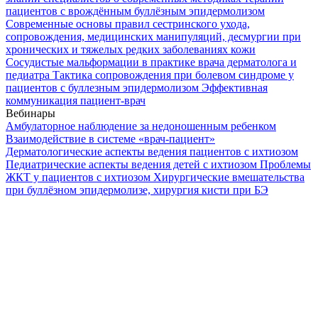
пациентов с врождённым буллёзным эпидермолизом
Современные основы правил сестринского ухода,
сопровождения, медицинских манипуляций, десмургии при
хронических и тяжелых редких заболеваниях кожи
Сосудистые мальформации в практике врача дерматолога и
педиатра
Тактика сопровождения при болевом синдроме у
пациентов с буллезным эпидермолизом
Эффективная
коммуникация пациент-врач
Вебинары
Амбулаторное наблюдение за недоношенным ребенком
Взаимодействие в системе «врач-пациент»
Дерматологические аспекты ведения пациентов с ихтиозом
Педиатрические аспекты ведения детей с ихтиозом
Проблемы
ЖКТ у пациентов с ихтиозом
Хирургические вмешательства
при буллёзном эпидермолизе, хирургия кисти при БЭ