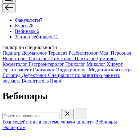
Факультеты
7
Курсы
28
Вебинары
6
Записи вебинаров
12
фильтр по специальности
Педиатр
Дерматолог
Терапевт
Реабилитолог
Мед. Персонал
Неонатолог
Онколог
Стоматолог
Психолог
Диетолог
Косметолог
Гастроэнтеролог
Трихолог
Миколог
Хирург
Эрготерапевт
Гинеколог
Эндокринолог
Медицинская сестра
Логопед
Дефектолог
Специалист по развитию раннего
возраста
Воспитатель
Няня
Вебинары
Взаимодействие в системе «врач-пациент»
Вебинары
Экспертам