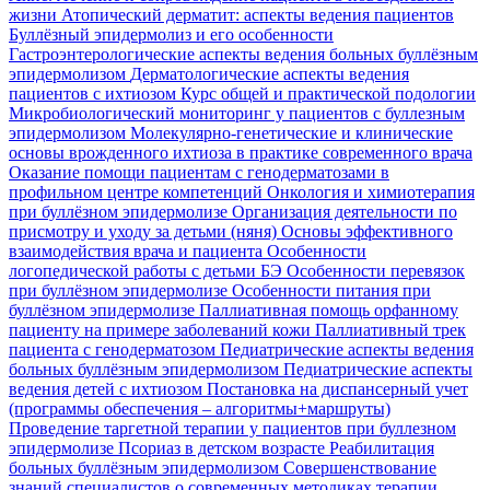
жизни
Атопический дерматит: аспекты ведения пациентов
Буллёзный эпидермолиз и его особенности
Гастроэнтерологические аспекты ведения больных буллёзным
эпидермолизом
Дерматологические аспекты ведения
пациентов с ихтиозом
Курс общей и практической подологии
Микробиологический мониторинг у пациентов с буллезным
эпидермолизом
Молекулярно-генетические и клинические
основы врожденного ихтиоза в практике современного врача
Оказание помощи пациентам с генодерматозами в
профильном центре компетенций
Онкология и химиотерапия
при буллёзном эпидермолизе
Организация деятельности по
присмотру и уходу за детьми (няня)
Основы эффективного
взаимодействия врача и пациента
Особенности
логопедической работы с детьми БЭ
Особенности перевязок
при буллёзном эпидермолизе
Особенности питания при
буллёзном эпидермолизе
Паллиативная помощь орфанному
пациенту на примере заболеваний кожи
Паллиативный трек
пациента с генодерматозом
Педиатрические аспекты ведения
больных буллёзным эпидермолизом
Педиатрические аспекты
ведения детей с ихтиозом
Постановка на диспансерный учет
(программы обеспечения – алгоритмы+маршруты)
Проведение таргетной терапии у пациентов при буллезном
эпидермолизе
Псориаз в детском возрасте
Реабилитация
больных буллёзным эпидермолизом
Совершенствование
знаний специалистов о современных методиках терапии