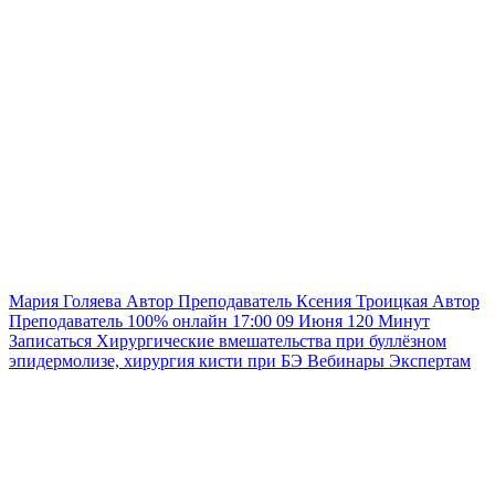
Мария Голяева
Автор
Преподаватель
Ксения Троицкая
Автор
Преподаватель
100% онлайн
17:00
09 Июня
120
Минут
Записаться
Хирургические вмешательства при буллёзном
эпидермолизе, хирургия кисти при БЭ
Вебинары
Экспертам