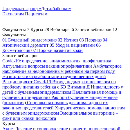
Поддержать
фонд «Дети-бабочки»
Экспертам
Пациентам
Факультеты
7
Курсы
28
Вебинары
6
Записи вебинаров
12
Факультеты
01
Буллёзный эпидермолиз
02
Ихтиоз
03
Псориаз
04
Атопический дерматит
05
Уход за пациентами
06
Косметология
07
Пороки развития кожи
Записи вебинаров
Covid-19: определение, эпидемиология, профилактика
Актуальные вопросы вакцинопрофилактики
Амбулаторное
наблюдение за недоношенным ребенком на первом году
жизни, тактика реабилитации недоношенных детей
Вакцинация от Covid-19
Взгляд педиатра и невролога на
проблему питания ребенка с БЭ
Витамин Д
Инвалидность у
детей с буллезным эпидермолизом
Паллиативная помощь и
буллезный эпидермолиз
Рак при буллезном эпидермолизе
(онкология)
Социальная помощь для инвалидов и их
законных представителей
Хирургическая помощь пациентам
с буллезным эпидермолизом
Эмоциональное выгорание –
факт или сказки психолога
Курсы
Акне. Лечение и сопровождение пациента в повседневной