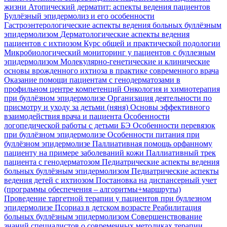
жизни
Атопический дерматит: аспекты ведения пациентов
Буллёзный эпидермолиз и его особенности
Гастроэнтерологические аспекты ведения больных буллёзным
эпидермолизом
Дерматологические аспекты ведения
пациентов с ихтиозом
Курс общей и практической подологии
Микробиологический мониторинг у пациентов с буллезным
эпидермолизом
Молекулярно-генетические и клинические
основы врожденного ихтиоза в практике современного врача
Оказание помощи пациентам с генодерматозами в
профильном центре компетенций
Онкология и химиотерапия
при буллёзном эпидермолизе
Организация деятельности по
присмотру и уходу за детьми (няня)
Основы эффективного
взаимодействия врача и пациента
Особенности
логопедической работы с детьми БЭ
Особенности перевязок
при буллёзном эпидермолизе
Особенности питания при
буллёзном эпидермолизе
Паллиативная помощь орфанному
пациенту на примере заболеваний кожи
Паллиативный трек
пациента с генодерматозом
Педиатрические аспекты ведения
больных буллёзным эпидермолизом
Педиатрические аспекты
ведения детей с ихтиозом
Постановка на диспансерный учет
(программы обеспечения – алгоритмы+маршруты)
Проведение таргетной терапии у пациентов при буллезном
эпидермолизе
Псориаз в детском возрасте
Реабилитация
больных буллёзным эпидермолизом
Совершенствование
знаний специалистов о современных методиках терапии