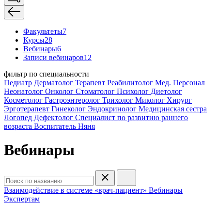
Факультеты
7
Курсы
28
Вебинары
6
Записи вебинаров
12
фильтр по специальности
Педиатр
Дерматолог
Терапевт
Реабилитолог
Мед. Персонал
Неонатолог
Онколог
Стоматолог
Психолог
Диетолог
Косметолог
Гастроэнтеролог
Трихолог
Миколог
Хирург
Эрготерапевт
Гинеколог
Эндокринолог
Медицинская сестра
Логопед
Дефектолог
Специалист по развитию раннего
возраста
Воспитатель
Няня
Вебинары
Взаимодействие в системе «врач-пациент»
Вебинары
Экспертам