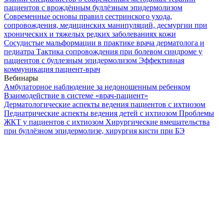
пациентов с врождённым буллёзным эпидермолизом
Современные основы правил сестринского ухода,
сопровождения, медицинских манипуляций, десмургии при
хронических и тяжелых редких заболеваниях кожи
Сосудистые мальформации в практике врача дерматолога и
педиатра
Тактика сопровождения при болевом синдроме у
пациентов с буллезным эпидермолизом
Эффективная
коммуникация пациент-врач
Вебинары
Амбулаторное наблюдение за недоношенным ребенком
Взаимодействие в системе «врач-пациент»
Дерматологические аспекты ведения пациентов с ихтиозом
Педиатрические аспекты ведения детей с ихтиозом
Проблемы
ЖКТ у пациентов с ихтиозом
Хирургические вмешательства
при буллёзном эпидермолизе, хирургия кисти при БЭ