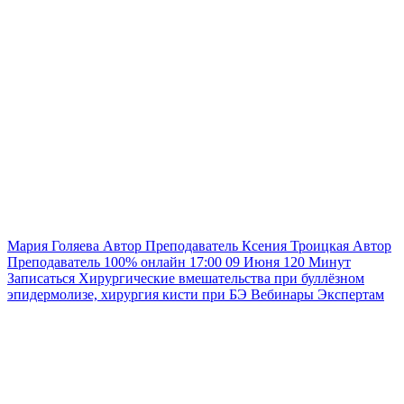
Мария Голяева
Автор
Преподаватель
Ксения Троицкая
Автор
Преподаватель
100% онлайн
17:00
09 Июня
120
Минут
Записаться
Хирургические вмешательства при буллёзном
эпидермолизе, хирургия кисти при БЭ
Вебинары
Экспертам