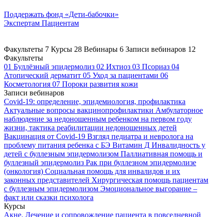
Поддержать
фонд «Дети-бабочки»
Экспертам
Пациентам
Факультеты
7
Курсы
28
Вебинары
6
Записи вебинаров
12
Факультеты
01
Буллёзный эпидермолиз
02
Ихтиоз
03
Псориаз
04
Атопический дерматит
05
Уход за пациентами
06
Косметология
07
Пороки развития кожи
Записи вебинаров
Covid-19: определение, эпидемиология, профилактика
Актуальные вопросы вакцинопрофилактики
Амбулаторное
наблюдение за недоношенным ребенком на первом году
жизни, тактика реабилитации недоношенных детей
Вакцинация от Covid-19
Взгляд педиатра и невролога на
проблему питания ребенка с БЭ
Витамин Д
Инвалидность у
детей с буллезным эпидермолизом
Паллиативная помощь и
буллезный эпидермолиз
Рак при буллезном эпидермолизе
(онкология)
Социальная помощь для инвалидов и их
законных представителей
Хирургическая помощь пациентам
с буллезным эпидермолизом
Эмоциональное выгорание –
факт или сказки психолога
Курсы
Акне. Лечение и сопровождение пациента в повседневной