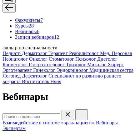
Факультеты
7
Курсы
28
Вебинары
6
Записи вебинаров
12
фильтр по специальности
Педиатр
Дерматолог
Терапевт
Реабилитолог
Мед. Персонал
Неонатолог
Онколог
Стоматолог
Психолог
Диетолог
Косметолог
Гастроэнтеролог
Трихолог
Миколог
Хирург
Эрготерапевт
Гинеколог
Эндокринолог
Медицинская сестра
Логопед
Дефектолог
Специалист по развитию раннего
возраста
Воспитатель
Няня
Вебинары
Взаимодействие в системе «врач-пациент»
Вебинары
Экспертам