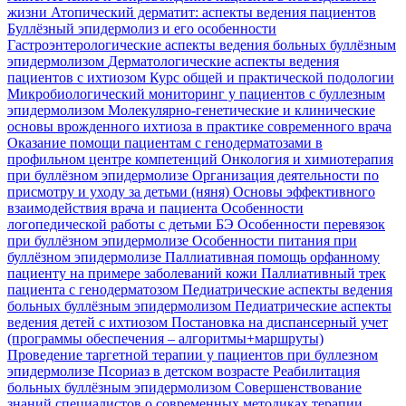
жизни
Атопический дерматит: аспекты ведения пациентов
Буллёзный эпидермолиз и его особенности
Гастроэнтерологические аспекты ведения больных буллёзным
эпидермолизом
Дерматологические аспекты ведения
пациентов с ихтиозом
Курс общей и практической подологии
Микробиологический мониторинг у пациентов с буллезным
эпидермолизом
Молекулярно-генетические и клинические
основы врожденного ихтиоза в практике современного врача
Оказание помощи пациентам с генодерматозами в
профильном центре компетенций
Онкология и химиотерапия
при буллёзном эпидермолизе
Организация деятельности по
присмотру и уходу за детьми (няня)
Основы эффективного
взаимодействия врача и пациента
Особенности
логопедической работы с детьми БЭ
Особенности перевязок
при буллёзном эпидермолизе
Особенности питания при
буллёзном эпидермолизе
Паллиативная помощь орфанному
пациенту на примере заболеваний кожи
Паллиативный трек
пациента с генодерматозом
Педиатрические аспекты ведения
больных буллёзным эпидермолизом
Педиатрические аспекты
ведения детей с ихтиозом
Постановка на диспансерный учет
(программы обеспечения – алгоритмы+маршруты)
Проведение таргетной терапии у пациентов при буллезном
эпидермолизе
Псориаз в детском возрасте
Реабилитация
больных буллёзным эпидермолизом
Совершенствование
знаний специалистов о современных методиках терапии