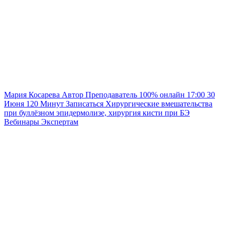
Мария Косарева
Автор
Преподаватель
100% онлайн
17:00
30
Июня
120
Минут
Записаться
Хирургические вмешательства
при буллёзном эпидермолизе, хирургия кисти при БЭ
Вебинары
Экспертам