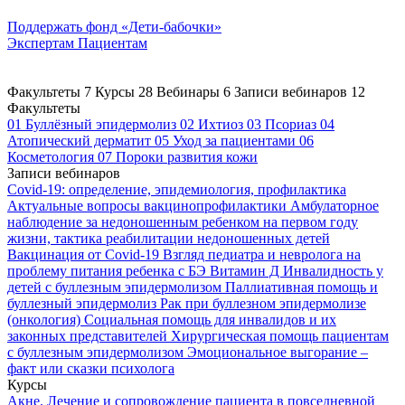
Поддержать
фонд «Дети-бабочки»
Экспертам
Пациентам
Факультеты
7
Курсы
28
Вебинары
6
Записи вебинаров
12
Факультеты
01
Буллёзный эпидермолиз
02
Ихтиоз
03
Псориаз
04
Атопический дерматит
05
Уход за пациентами
06
Косметология
07
Пороки развития кожи
Записи вебинаров
Covid-19: определение, эпидемиология, профилактика
Актуальные вопросы вакцинопрофилактики
Амбулаторное
наблюдение за недоношенным ребенком на первом году
жизни, тактика реабилитации недоношенных детей
Вакцинация от Covid-19
Взгляд педиатра и невролога на
проблему питания ребенка с БЭ
Витамин Д
Инвалидность у
детей с буллезным эпидермолизом
Паллиативная помощь и
буллезный эпидермолиз
Рак при буллезном эпидермолизе
(онкология)
Социальная помощь для инвалидов и их
законных представителей
Хирургическая помощь пациентам
с буллезным эпидермолизом
Эмоциональное выгорание –
факт или сказки психолога
Курсы
Акне. Лечение и сопровождение пациента в повседневной