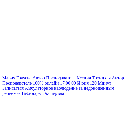
Мария Голяева
Автор
Преподаватель
Ксения Троицкая
Автор
Преподаватель
100% онлайн
17:00
09 Июня
120
Минут
Записаться
Амбулаторное наблюдение за недоношенным
ребенком
Вебинары
Экспертам