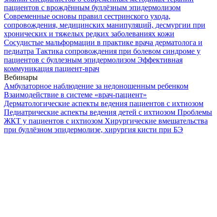
пациентов с врождённым буллёзным эпидермолизом
Современные основы правил сестринского ухода,
сопровождения, медицинских манипуляций, десмургии при
хронических и тяжелых редких заболеваниях кожи
Сосудистые мальформации в практике врача дерматолога и
педиатра
Тактика сопровождения при болевом синдроме у
пациентов с буллезным эпидермолизом
Эффективная
коммуникация пациент-врач
Вебинары
Амбулаторное наблюдение за недоношенным ребенком
Взаимодействие в системе «врач-пациент»
Дерматологические аспекты ведения пациентов с ихтиозом
Педиатрические аспекты ведения детей с ихтиозом
Проблемы
ЖКТ у пациентов с ихтиозом
Хирургические вмешательства
при буллёзном эпидермолизе, хирургия кисти при БЭ